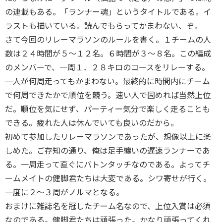
の連載もある。「ランナー魂」というタイトルである。イ
ラストも描いている。読んでもらってかまわない、ぞ。
さて今回のリレーマラソンのルールを書く。１チームの人
数は２４時間が５〜１２名。６時間が３〜８名。この編成
のメンバーで、一周１．２８キロのコースをリレーする。
一人が何周走ってもかまわない。最終的に時間内にチーム
で何周できたかで順位を競う。速い人で固めれば当然上位
だ。順位を気にせず、パーティー気分で楽しく走ることも
できる。疲れた人は休んでいても良いのだから。
初めて参加したリレーマラソンであったが、想像以上に楽
しめた。ご存知の通り、俺は足手纏いの遅速ランナーであ
る。一周走って直ぐにバトンタッチなのである。よってチ
ームメイトの健脚君たちは大変である。シワ寄せが行く。
一度に２〜３周がノルマとなる。
おまけに雑誌名を冠したチーム名なので、上位入賞は必須
なのである。健脚君たちは頑張った。かなり頑張ってくれ