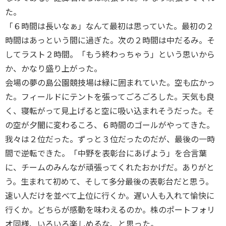
た。
「６時間は長いなぁ」なんて最初は思っていた。最初の２
時間はあっという間に過ぎた。次の２時間は中だるみ。そ
してラスト２時間。「もう終わっちゃう」という思いから
か、かなり盛り上がった。
会場の夢の島公園競技場は緑に囲まれていた。空も広かっ
た。フィールドにテントを張ってごろごろした。天気も良
く、寝転がって見上げると空に吸い込まれそうだった。そ
の空が夕闇に変わるころ、６時間のゴールがやってきた。
我々は２位だった。ずっと３位だったのだが、最後の一時
間で逆転できた。「中野を表彰台にあげよう」を合言葉
に、チームのみんなが頑張ってくれたおかげだ。ありがと
う。生まれて初めて、そして多分最後の表彰台だと思う。
速い人だけを並べて上位に行くか。遅い人も入れて愉快に
行くか。どちらが感動を味わえるのか。株のポートフォリ
オ同様、いろいろ楽しめるな、と思った。