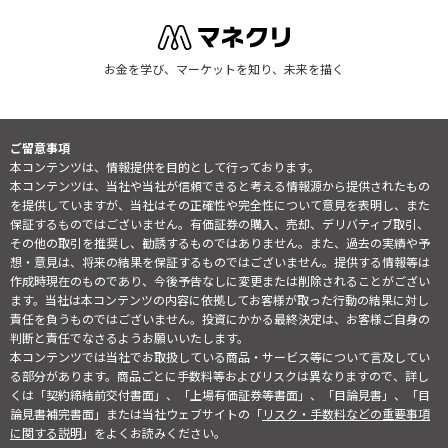
お金を学び、マーケットを知り、未来を描く
ご留意事項
本コンテンツは、情報提供を目的として行っております。
本コンテンツは、当社や当社が信頼できると考える情報源から提供されたもの
を提供していますが、当社はその正確性や完全性について意見を表明し、また
保証するものではございません。有価証券の購入、売却、デリバティブ取引、
その他の取引を推奨し、勧誘するものではありません。また、過去の実績や予
想・意見は、将来の結果を保証するものではございません。提供する情報等は
作成時現在のものであり、今後予告なしに変更または削除されることがござい
ます。当社は本コンテンツの内容に依拠してお客様が取った行動の結果に対し
責任を負うものではございません。投資にかかる最終決定は、お客様ご自身の
判断と責任でなさるようお願いいたします。
本コンテンツでは当社でお取扱している商品・サービス等について言及してい
る部分があります。商品ごとに手数料等およびリスクは異なりますので、詳し
くは「契約締結前交付書面」、「上場有価証券等書面」、「目論見書」、「目
論見書補完書面」または当社ウェブサイトの「
リスク・手数料などの重要事項
に関する説明
」をよくお読みください。