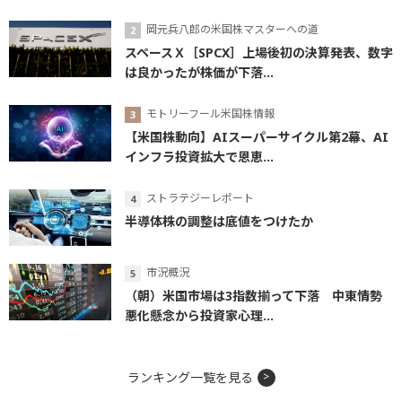
岡元兵八郎の米国株マスターへの道
スペースＸ［SPCX］上場後初の決算発表、数字
は良かったが株価が下落...
モトリーフール米国株情報
【米国株動向】AIスーパーサイクル第2幕、AI
インフラ投資拡大で恩恵...
ストラテジーレポート
半導体株の調整は底値をつけたか
市況概況
（朝）米国市場は3指数揃って下落 中東情勢
悪化懸念から投資家心理...
ランキング一覧を見る