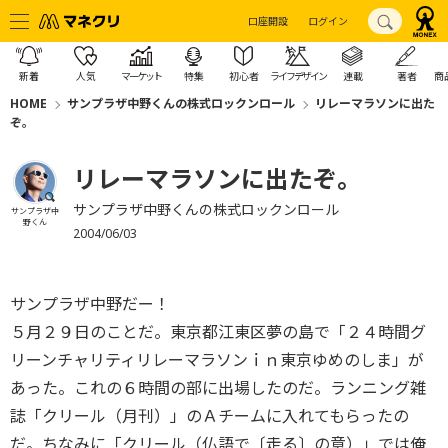
口座開設
ログイン
新着
人気
マーケット
特集
初心者
ライフデザイン
連載
著者
商
HOME
サンプラザ中野くんの株式ロックンロール
リレーマラソンに出た
ぞ。
リレーマラソンに出たぞ。
サンプラザ中野くんの株式ロックンロール
サンプラザ中
野くん
2004/06/03
サンプラザ中野だー！
５月２９日のことだ。東京都江東区夢の島で「２４時間グ
リーンチャリティリレーマラソンｉｎ東京ゆめのしま」が
あった。これの６時間の部に出場したのだ。ランニング雑
誌「クリール（月刊）」のＡチームに入れてもらったの
だ。ちなみに「クリール（仏語で〔走る〕の意）」では俺