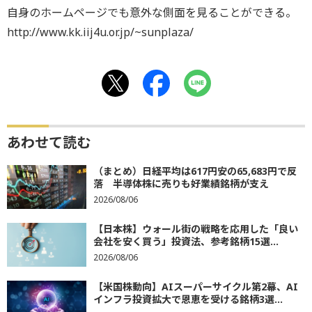
自身のホームページでも意外な側面を見ることができる。
http://www.kk.iij4u.or.jp/~sunplaza/
あわせて読む
（まとめ）日経平均は617円安の65,683円で反
落 半導体株に売りも好業績銘柄が支え
2026/08/06
【日本株】ウォール街の戦略を応用した「良い
会社を安く買う」投資法、参考銘柄15選...
2026/08/06
【米国株動向】AIスーパーサイクル第2幕、AI
インフラ投資拡大で恩恵を受ける銘柄3選...