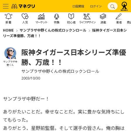
口座開設
ログイン
新着
人気
マーケット
特集
初心者
ライフデザイン
連載
著者
商
HOME
サンプラザ中野くんの株式ロックンロール
阪神タイガース日本シ
リーズ準優勝、万歳！！
阪神タイガース日本シリーズ準優
勝、万歳！！
サンプラザ中
野くん
サンプラザ中野くんの株式ロックンロール
2003/10/30
サンプラザ中野だー！
ありがたいことだ。幸せなことだ。実に豊かな気持ちにし
てもらった。
ありがとう、星野前監督。そして選手の皆さん。俺の胸は