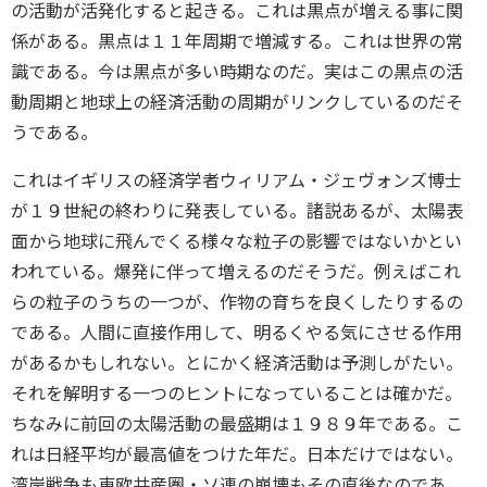
の活動が活発化すると起きる。これは黒点が増える事に関
係がある。黒点は１１年周期で増減する。これは世界の常
識である。今は黒点が多い時期なのだ。実はこの黒点の活
動周期と地球上の経済活動の周期がリンクしているのだそ
うである。
これはイギリスの経済学者ウィリアム・ジェヴォンズ博士
が１９世紀の終わりに発表している。諸説あるが、太陽表
面から地球に飛んでくる様々な粒子の影響ではないかとい
われている。爆発に伴って増えるのだそうだ。例えばこれ
らの粒子のうちの一つが、作物の育ちを良くしたりするの
である。人間に直接作用して、明るくやる気にさせる作用
があるかもしれない。とにかく経済活動は予測しがたい。
それを解明する一つのヒントになっていることは確かだ。
ちなみに前回の太陽活動の最盛期は１９８９年である。こ
れは日経平均が最高値をつけた年だ。日本だけではない。
湾岸戦争も東欧共産圏・ソ連の崩壊もその直後なのであ