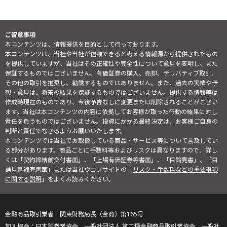
ご留意事項
本コンテンツは、情報提供を目的として行っております。
本コンテンツは、当社や当社が信頼できると考える情報源から提供されたもの
を提供していますが、当社はその正確性や完全性について意見を表明し、また
保証するものではございません。有価証券の購入、売却、デリバティブ取引、
その他の取引を推奨し、勧誘するものではありません。また、過去の実績や予
想・意見は、将来の結果を保証するものではございません。提供する情報等は
作成時現在のものであり、今後予告なしに変更または削除されることがござい
ます。当社は本コンテンツの内容に依拠してお客様が取った行動の結果に対し
責任を負うものではございません。投資にかかる最終決定は、お客様ご自身の
判断と責任でなさるようお願いいたします。
本コンテンツでは当社でお取扱している商品・サービス等について言及してい
る部分があります。商品ごとに手数料等およびリスクは異なりますので、詳し
くは「契約締結前交付書面」、「上場有価証券等書面」、「目論見書」、「目
論見書補完書面」または当社ウェブサイトの「
リスク・手数料などの重要事項
に関する説明
」をよくお読みください。
金融商品取引業者 関東財務局長（金商）第165号
日本証券業協会、一般社団法人 第二種金融商品取引業協会、一般社