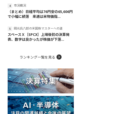
市況概況
（まとめ）日経平均は76円安の65,606円
で小幅に続落 来週は米物価指...
岡元兵八郎の米国株マスターへの道
スペースＸ［SPCX］上場後初の決算発
表、数字は良かったが株価が下落...
ランキング一覧を見る