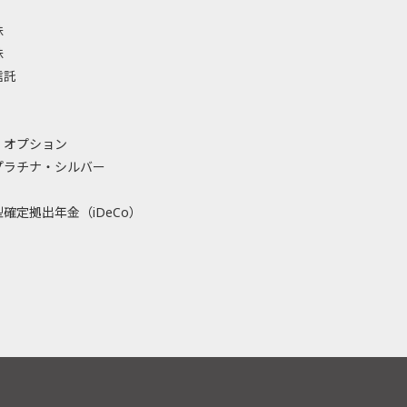
株
株
信託
・オプション
プラチナ・シルバー
確定拠出年金（iDeCo）