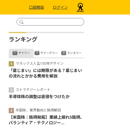
口座開設
ログイン
ランキング
デイリー
ウイークリー
マンスリー
マネックス人生100年デザイン
「墓じまい」には期限がある？墓じまい
の流れとかかる費用を解説
ストラテジーレポート
半導体株の調整は底値をつけたか
米国株、業界動向と銘柄解説
【米国株：銘柄発掘】業績上振れ5銘柄、
パランティア・テクノロジー...