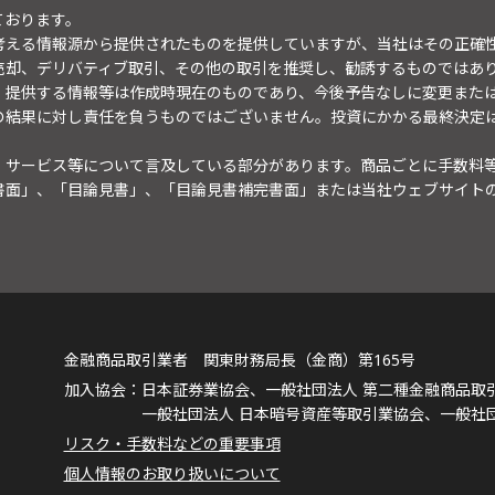
ております。
考える情報源から提供されたものを提供していますが、当社はその正確
売却、デリバティブ取引、その他の取引を推奨し、勧誘するものではあ
。提供する情報等は作成時現在のものであり、今後予告なしに変更また
の結果に対し責任を負うものではございません。投資にかかる最終決定
・サービス等について言及している部分があります。商品ごとに手数料
書面」、「目論見書」、「目論見書補完書面」または当社ウェブサイト
金融商品取引業者 関東財務局長（金商）第165号
日本証券業協会、一般社団法人 第二種金融商品取
一般社団法人 日本暗号資産等取引業協会、一般社
リスク・手数料などの重要事項
個人情報のお取り扱いについて