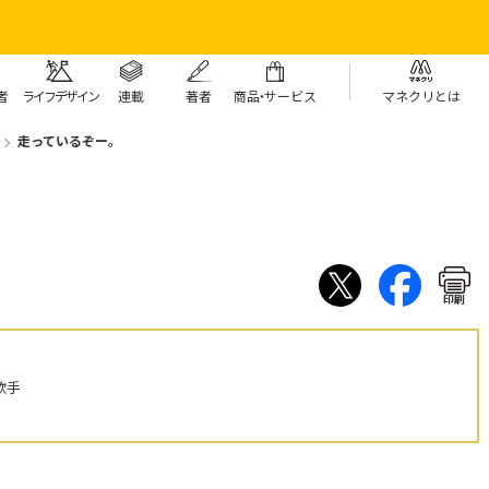
者
ライフデザイン
連載
著者
商
品・
サービス
マネクリとは
走っているぞー。
印刷
歌手