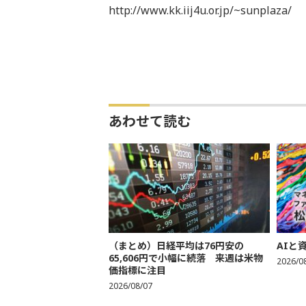
http://www.kk.iij4u.or.jp/~sunplaza/
あわせて読む
（まとめ）日経平均は76円安の
AIと
65,606円で小幅に続落 来週は米物
2026/0
価指標に注目
2026/08/07