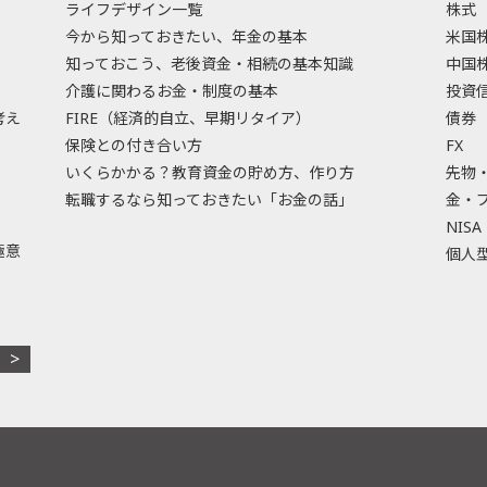
ライフデザイン一覧
株式
今から知っておきたい、年金の基本
米国
知っておこう、老後資金・相続の基本知識
中国
介護に関わるお金・制度の基本
投資
考え
FIRE（経済的自立、早期リタイア）
債券
保険との付き合い方
FX
いくらかかる？教育資金の貯め方、作り方
先物
転職するなら知っておきたい「お金の話」
金・
NISA
極意
個人型