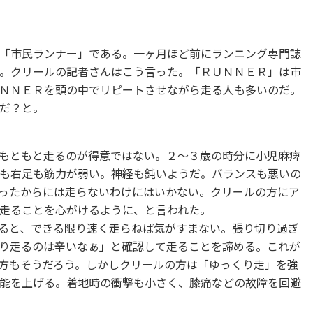
「市民ランナー」である。一ヶ月ほど前にランニング専門誌
。クリールの記者さんはこう言った。「ＲＵＮＮＥＲ」は市
ＮＮＥＲを頭の中でリピートさせながら走る人も多いのだ。
だ？と。
もともと走るのが得意ではない。２〜３歳の時分に小児麻痺
も右足も筋力が弱い。神経も鈍いようだ。バランスも悪いの
ったからには走らないわけにはいかない。クリールの方にア
走ることを心がけるように、と言われた。
ると、できる限り速く走らねば気がすまない。張り切り過ぎ
り走るのは辛いなぁ」と確認して走ることを諦める。これが
方もそうだろう。しかしクリールの方は「ゆっくり走」を強
能を上げる。着地時の衝撃も小さく、膝痛などの故障を回避