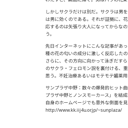
しかしサクラだけは別だ。サクラは男を
は男に効くのである。それが証拠に、花
応するのは矢張り大人になってからなの
う。
先日インターネットにこんな記事があっ
種の花の匂いの成分に激しく反応したの
さらに、その方向に向かって泳ぎだすら
のサクラ・フェロモン説を裏付ける、重
思う。不妊治療あるいはモテモテ媚薬用
サンプラザ中野：数々の爆発的ヒット曲
プラザ中野とノンスモーカース」を結成
自身のホームページでも意外な側面を見
http://www.kk.iij4u.or.jp/~sunplaza/