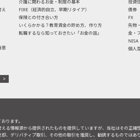
介護に関わるお金・制度の基本
投資
考え
FIRE（経済的自立、早期リタイア）
債券
保険との付き合い方
FX
いくらかかる？教育資金の貯め方、作り方
先物
転職するなら知っておきたい「お金の話」
金・
NISA
極意
個人型
ております。
考える情報源から提供されたものを提供していますが、当社はその正確
売却、デリバティブ取引、その他の取引を推奨し、勧誘するものではあ