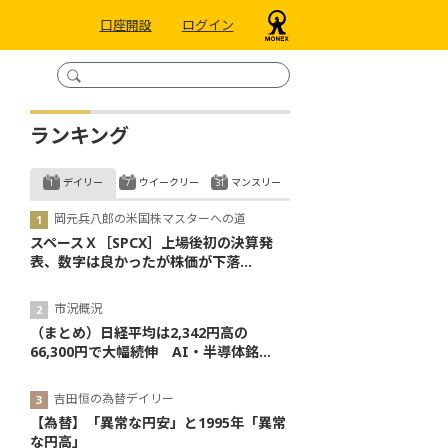
口座開設
ログイン
ランキング
デイリー
ウイークリー
マンスリー
岡元兵八郎の米国株マスターへの道
スペースＸ［SPCX］上場後初の決算発
表、数字は良かったが株価が下落...
市況概況
（まとめ）日経平均は2,342円高の
66,300円で大幅続伸 AI・半導体銘...
吉田恒の為替デイリー
【為替】「異常な円安」と1995年「異常
な円高」