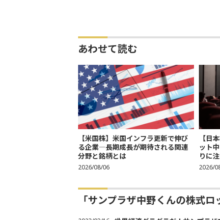
あわせて読む
【米国株】米国インフラ更新で伸び
【日本
る企業―長期成長が期待される関連
ット中
分野と銘柄とは
りに注
2026/08/06
2026/0
「サンプラザ中野くんの株式ロ