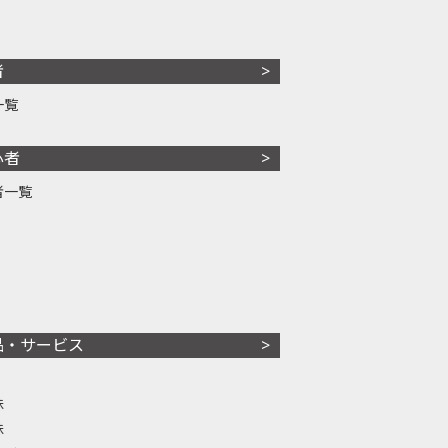
者
一覧
心者
者一覧
品・サービス
株
株