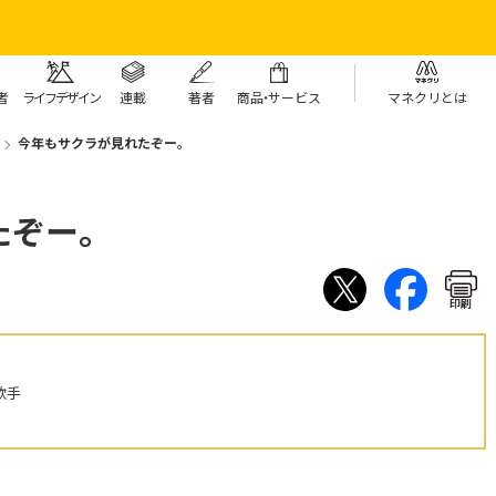
者
ライフデザイン
連載
著者
商
品・
サービス
マネクリとは
今年もサクラが見れたぞー。
たぞー。
印刷
歌手