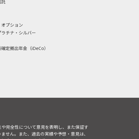
信託
・オプション
プラチナ・シルバー
確定拠出年金（iDeCo）
性や完全性について意見を表明し、また保証す
りません。また、過去の実績や予想・意見は、