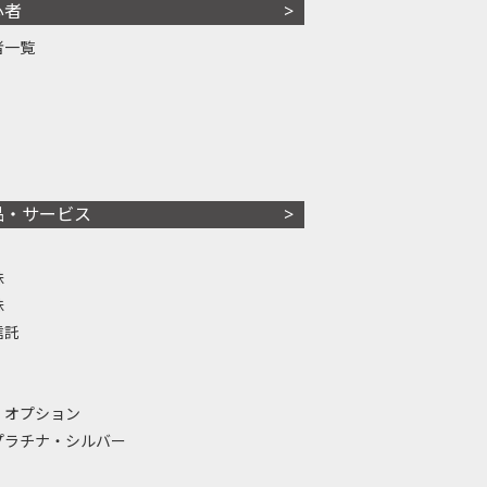
心者
者一覧
品・サービス
株
株
信託
・オプション
プラチナ・シルバー