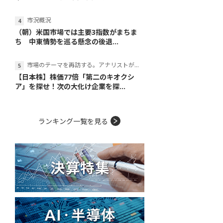
市況概況
（朝）米国市場では主要3指数がまちま
ち 中東情勢を巡る懸念の後退...
市場のテーマを再訪する。アナリストが読み解くテーマの本質
【日本株】株価77倍「第二のキオクシ
ア」を探せ！次の大化け企業を探...
ランキング一覧を見る