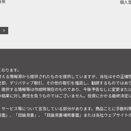
極意
個人型
ております。
考える情報源から提供されたものを提供していますが、当社はその正確
売却、デリバティブ取引、その他の取引を推奨し、勧誘するものではあ
。提供する情報等は作成時現在のものであり、今後予告なしに変更また
の結果に対し責任を負うものではございません。投資にかかる最終決定
・サービス等について言及している部分があります。商品ごとに手数料
書面」、「目論見書」、「目論見書補完書面」または当社ウェブサイト