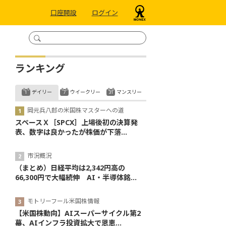
口座開設
ログイン
ランキング
デイリー
ウイークリー
マンスリー
岡元兵八郎の米国株マスターへの道
スペースＸ［SPCX］上場後初の決算発
表、数字は良かったが株価が下落...
市況概況
（まとめ）日経平均は2,342円高の
66,300円で大幅続伸 AI・半導体銘...
モトリーフール米国株情報
【米国株動向】AIスーパーサイクル第2
幕、AIインフラ投資拡大で恩恵...