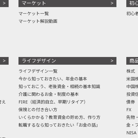
マーケット
初
マーケット一覧
初心
マーケット解説動画
ライフデザイン
商
ライフデザイン一覧
株式
今から知っておきたい、年金の基本
米国
知っておこう、老後資金・相続の基本知識
中国
介護に関わるお金・制度の基本
投資
考え
FIRE（経済的自立、早期リタイア）
債券
保険との付き合い方
FX
いくらかかる？教育資金の貯め方、作り方
先物
転職するなら知っておきたい「お金の話」
金・
NISA