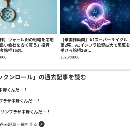
株】ウォール街の戦略を応用
【米国株動向】AIスーパーサイクル
良い会社を安く買う」投資
第2幕、AIインフラ投資拡大で恩恵を
銘柄15選...
受ける銘柄3選...
8/06
2026/08/06
ックンロール」の過去記事を読む
中野くんだー！
プラザ中野くんだー！
！サンプラザ中野くんだー！
過去記事一覧を見る