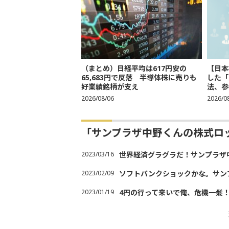
（まとめ）日経平均は617円安の
【日本
65,683円で反落 半導体株に売りも
した「
好業績銘柄が支え
法、参考
2026/08/06
2026/0
「サンプラザ中野くんの株式ロ
2023/03/16
世界経済グラグラだ！サンプラザ
2023/02/09
ソフトバンクショックかな。サン
2023/01/19
4円の行って来いで俺、危機一髪