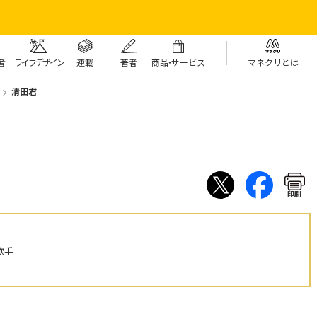
者
ライフデザイン
連載
著者
商
品・
サービス
マネクリとは
清田君
印刷
歌手