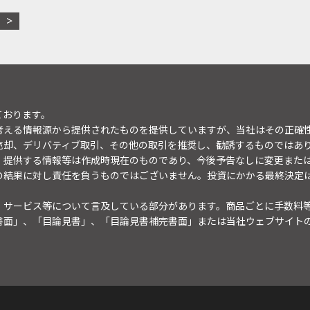
ております。
考える情報源から提供されたものを提供していますが、当社はその正確
売却、デリバティブ取引、その他の取引を推奨し、勧誘するものではあ
。提供する情報等は作成時現在のものであり、今後予告なしに変更また
の結果に対し責任を負うものではございません。投資にかかる最終決定
・サービス等について言及している部分があります。商品ごとに手数料
書面」、「目論見書」、「目論見書補完書面」または当社ウェブサイト