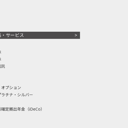
品・サービス
株
株
信託
・オプション
プラチナ・シルバー
確定拠出年金（iDeCo）