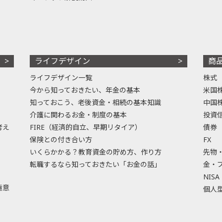
ライフデザイン
商
ライフデザイン一覧
株式
今から知っておきたい、年金の基本
米国
知っておこう、老後資金・相続の基本知識
中国
介護に関わるお金・制度の基本
投資
考え
FIRE（経済的自立、早期リタイア）
債券
保険との付き合い方
FX
いくらかかる？教育資金の貯め方、作り方
先物
転職するなら知っておきたい「お金の話」
金・
NISA
極意
個人型