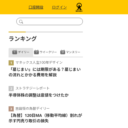
口座開設
ログイン
ランキング
デイリー
ウイークリー
マンスリー
マネックス人生100年デザイン
「墓じまい」には期限がある？墓じまい
の流れとかかる費用を解説
ストラテジーレポート
半導体株の調整は底値をつけたか
吉田恒の為替デイリー
【為替】120日MA（移動平均線）割れが
示す円売り取引の損失