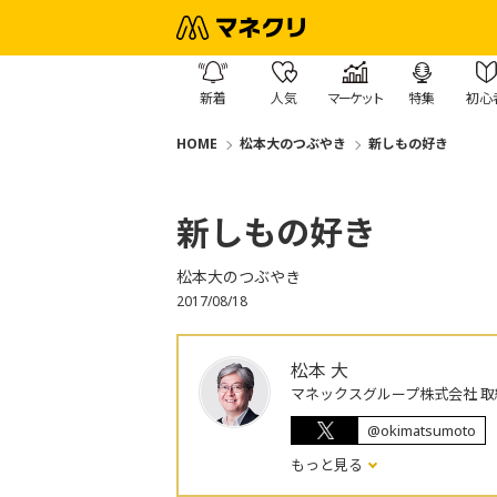
新着
人気
マーケット
特集
初心
HOME
松本大のつぶやき
新しもの好き
新しもの好き
松本大のつぶやき
2017/08/18
松本 大
マネックスグループ株式会社 取
@okimatsumoto
もっと見る