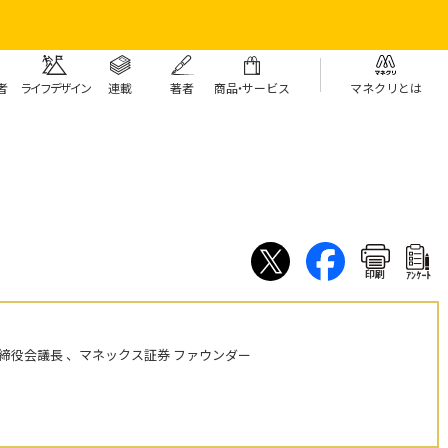
者
ライフデザイン
連載
著者
商
品・
サービス
マネクリとは
印刷
ｱﾝｹｰﾄ
締役会議長 、マネックス証券 ファウンダー