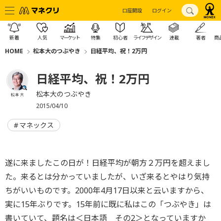
口座開設
ログイン
新着
人気
マーケット
特集
初心者
ライフデザイン
連載
著者
商
HOME
松本大のつぶやき
日経平均、祝！2万円
日経平均、祝！2万円
松本大のつぶやき
松本 大
2015/04/10
マネックス
遂に来ましたこの日が！日経平均が朝方２万円を超えまし
た。来るとは分かっていましたが、いざ来るとやはり気持
ちがいいものです。2000年4月17日以来と云いますから、
実に15年ぶりです。15年前に既に私はこの「つぶやき」は
書いていて、題名は＜日本語 その2＞となっていますか