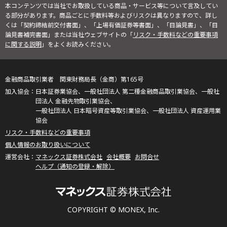
本コンテンツでは当社でお取扱している商品・サービス等について言及してい
る部分があります。商品ごとに手数料等およびリスクは異なりますので、詳し
くは「契約締結前交付書面」、「上場有価証券等書面」、「目論見書」、「目
論見書補完書面」または当社ウェブサイトの「
リスク・手数料などの重要事項
に関する説明
」をよくお読みください。
金融商品取引業者 関東財務局長（金商）第165号
日本証券業協会、一般社団法人 第二種金融商品取引業協会、一般社
団法人 金融先物取引業協会、
一般社団法人 日本暗号資産等取引業協会、一般社団法人 資産運用業
協会
リスク・手数料などの重要事項
個人情報のお取り扱いについて
マネックス証券株式会社
会社概要
お問合せ
ヘルプ（通知の登録・解除）
COPYRIGHT © MONEX, Inc.