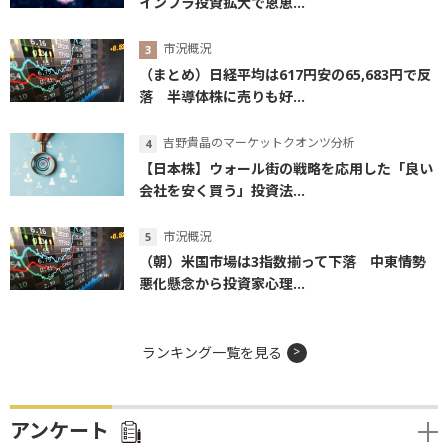
インフラ投資拡大で恩恵...
市況概況
（まとめ）日経平均は617円安の65,683円で反
落 半導体株に売りも好...
吉野貴晶のマーケットクオンツ分析
【日本株】ウォール街の戦略を応用した「良い
会社を安く買う」投資法...
市況概況
（朝）米国市場は3指数揃って下落 中東情勢
悪化懸念から投資家心理...
ランキング一覧を見る
アンケート