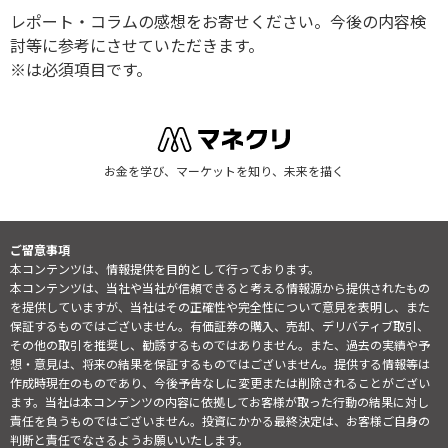
レポート・コラムの感想をお寄せください。今後の内容検
討等に参考にさせていただきます。
※は必須項目です。
お金を学び、マーケットを知り、未来を描く
ご留意事項
本コンテンツは、情報提供を目的として行っております。
本コンテンツは、当社や当社が信頼できると考える情報源から提供されたもの
を提供していますが、当社はその正確性や完全性について意見を表明し、また
保証するものではございません。有価証券の購入、売却、デリバティブ取引、
その他の取引を推奨し、勧誘するものではありません。また、過去の実績や予
想・意見は、将来の結果を保証するものではございません。提供する情報等は
作成時現在のものであり、今後予告なしに変更または削除されることがござい
ます。当社は本コンテンツの内容に依拠してお客様が取った行動の結果に対し
責任を負うものではございません。投資にかかる最終決定は、お客様ご自身の
判断と責任でなさるようお願いいたします。