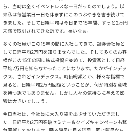
ら、当時は全くイベントレスな一日だったのでしょう。以
来私は毎営業日一日も休まずにこのつぶやきを書き続けて
きました。そして日経平均は今日まで15年間、ずっと2万円
未満で取引されてきた訳です。長いなぁ。
多くの社員がこの15年の間に入社してきて、証券会社員と
して日経平均2万円を知りませんでした。そして多くのお客
様がこの15年の間に株式投資を始めて、投資家として日経
平均2万円を知らなかったことになります。たかがインデッ
クス、されどインデックス。時価総額とか、様々な指標で
見ると、日経平均2万円回復ということが、何か特別な意味
を持つ訳でもありません。しかし人々の気持ちに与える影
響は大きいでしょう。
今日当社は、全社員に大入り袋を出させていただきまし
た。日経平均2万円突破セミナー＆クイズキャンペーンも緊
急開催しております。踊る阿呆に見る阿呆、同じ阿呆なら