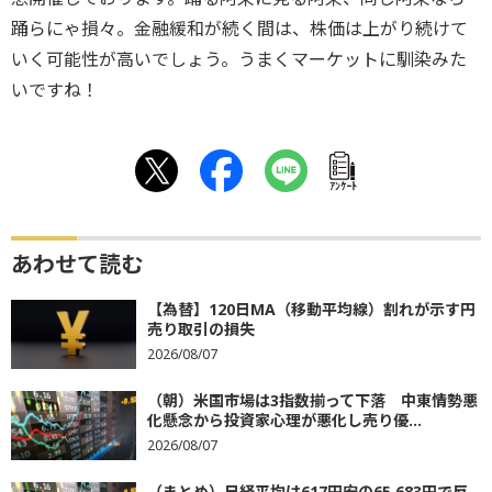
踊らにゃ損々。金融緩和が続く間は、株価は上がり続けて
いく可能性が高いでしょう。うまくマーケットに馴染みた
いですね！
ｱﾝｹｰﾄ
あわせて読む
【為替】120日MA（移動平均線）割れが示す円
売り取引の損失
2026/08/07
（朝）米国市場は3指数揃って下落 中東情勢悪
化懸念から投資家心理が悪化し売り優...
2026/08/07
（まとめ）日経平均は617円安の65,683円で反