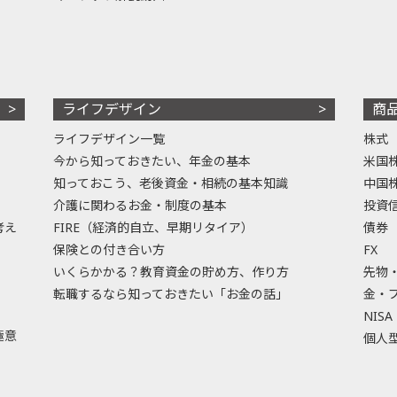
ライフデザイン
商
ライフデザイン一覧
株式
今から知っておきたい、年金の基本
米国
知っておこう、老後資金・相続の基本知識
中国
介護に関わるお金・制度の基本
投資
考え
FIRE（経済的自立、早期リタイア）
債券
保険との付き合い方
FX
いくらかかる？教育資金の貯め方、作り方
先物
転職するなら知っておきたい「お金の話」
金・
NISA
極意
個人型