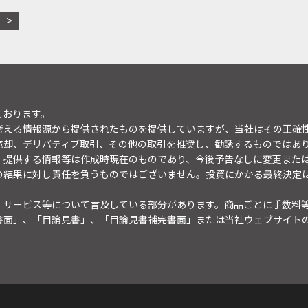
ております。
考える情報源から提供されたものを提供していますが、当社はその正確
売却、デリバティブ取引、その他の取引を推奨し、勧誘するものではあ
。提供する情報等は作成時現在のものであり、今後予告なしに変更また
の結果に対し責任を負うものではございません。投資にかかる最終決定
・サービス等について言及している部分があります。商品ごとに手数料
書面」、「目論見書」、「目論見書補完書面」または当社ウェブサイト