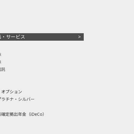
品・サービス
株
株
信託
・オプション
プラチナ・シルバー
確定拠出年金（iDeCo）