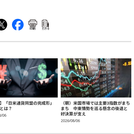
印刷
ｱﾝｹｰﾄ
】「日米通貨同盟の完成形」
（朝）米国市場では主要3指数がまち
とは？
まち 中東情勢を巡る懸念の後退と
好決算が支え
8/06
2026/08/06