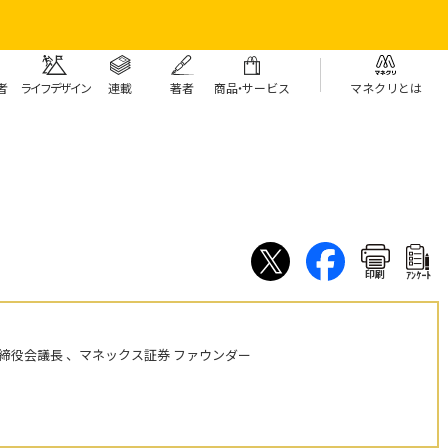
者
ライフデザイン
連載
著者
商
品・
サービス
マネクリとは
印刷
ｱﾝｹｰﾄ
締役会議長 、マネックス証券 ファウンダー