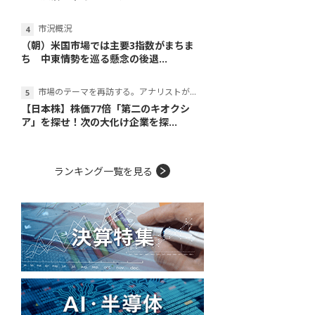
市況概況
（朝）米国市場では主要3指数がまちま
ち 中東情勢を巡る懸念の後退...
市場のテーマを再訪する。アナリストが読み解くテーマの本質
【日本株】株価77倍「第二のキオクシ
ア」を探せ！次の大化け企業を探...
ランキング一覧を見る