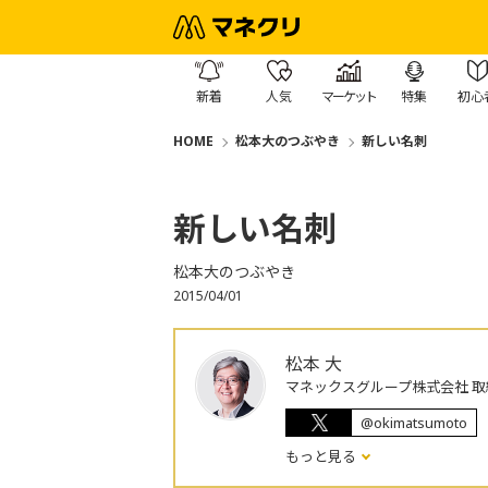
新着
人気
マーケット
特集
初心
HOME
松本大のつぶやき
新しい名刺
新しい名刺
松本大のつぶやき
2015/04/01
松本 大
マネックスグループ株式会社 取
@okimatsumoto
もっと見る