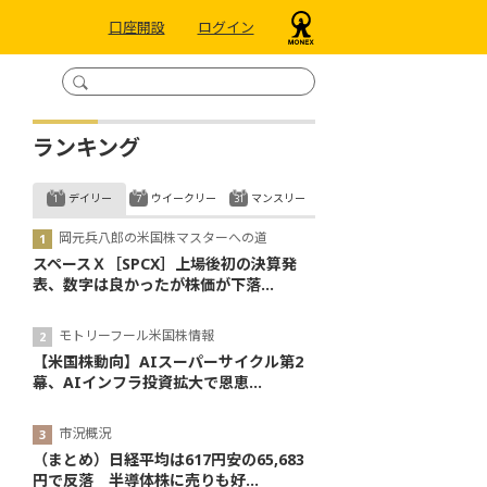
口座開設
ログイン
ランキング
デイリー
ウイークリー
マンスリー
岡元兵八郎の米国株マスターへの道
スペースＸ［SPCX］上場後初の決算発
表、数字は良かったが株価が下落...
モトリーフール米国株情報
【米国株動向】AIスーパーサイクル第2
幕、AIインフラ投資拡大で恩恵...
市況概況
（まとめ）日経平均は617円安の65,683
円で反落 半導体株に売りも好...