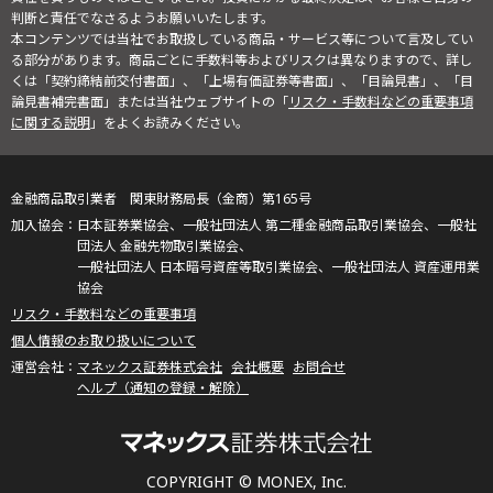
判断と責任でなさるようお願いいたします。
本コンテンツでは当社でお取扱している商品・サービス等について言及してい
る部分があります。商品ごとに手数料等およびリスクは異なりますので、詳し
くは「契約締結前交付書面」、「上場有価証券等書面」、「目論見書」、「目
論見書補完書面」または当社ウェブサイトの「
リスク・手数料などの重要事項
に関する説明
」をよくお読みください。
金融商品取引業者 関東財務局長（金商）第165号
日本証券業協会、一般社団法人 第二種金融商品取引業協会、一般社
団法人 金融先物取引業協会、
一般社団法人 日本暗号資産等取引業協会、一般社団法人 資産運用業
協会
リスク・手数料などの重要事項
個人情報のお取り扱いについて
マネックス証券株式会社
会社概要
お問合せ
ヘルプ（通知の登録・解除）
COPYRIGHT © MONEX, Inc.