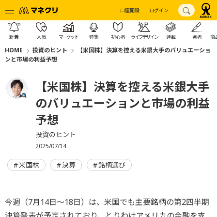
口座開設
ログイン
新着
人気
マーケット
特集
初心者
ライフデザイン
連載
著者
商
HOME
投資のヒント
【米国株】決算を控える米銀大手のバリュエーショ
ンと市場の利益予想
【米国株】決算を控える米銀大手
のバリュエーションと市場の利益
予想
投資のヒント
2025/07/14
米国株
決算
銘柄選び
今週（7月14日～18日）は、米国でも主要銘柄の第2四半期
決算発表が予定されており、とりわけアメリカの金融を支