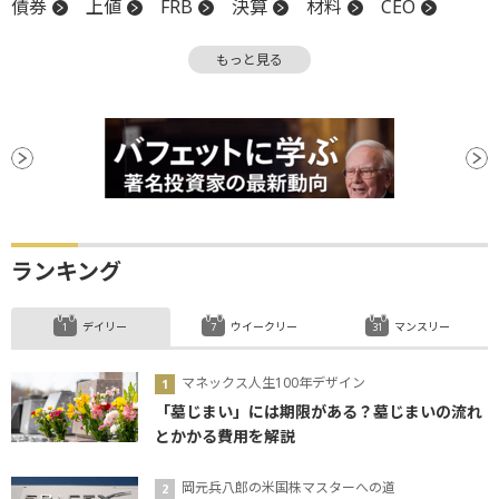
債券
上値
FRB
決算
材料
CEO
バリュエーション
もっと見る
ランキング
デイリー
ウイークリー
マンスリー
マネックス人生100年デザイン
「墓じまい」には期限がある？墓じまいの流れ
とかかる費用を解説
岡元兵八郎の米国株マスターへの道