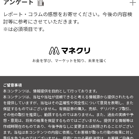
アンケート
レポート・コラムの感想をお寄せください。今後の内容検
討等に参考にさせていただきます。
※は必須項目です。
お金を学び、マーケットを知り、未来を描く
ご留意事項
本コンテンツは、情報提供を目的として行っております。
本コンテンツは、当社や当社が信頼できると考える情報源から提供されたもの
を提供していますが、当社はその正確性や完全性について意見を表明し、また
保証するものではございません。有価証券の購入、売却、デリバティブ取引、
その他の取引を推奨し、勧誘するものではありません。また、過去の実績や予
想・意見は、将来の結果を保証するものではございません。提供する情報等は
作成時現在のものであり、今後予告なしに変更または削除されることがござい
ます。当社は本コンテンツの内容に依拠してお客様が取った行動の結果に対し
責任を負うものではございません。投資にかかる最終決定は、お客様ご自身の