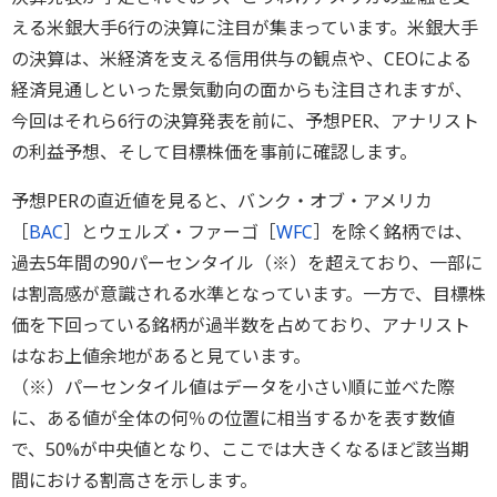
える米銀大手6行の決算に注目が集まっています。米銀大手
の決算は、米経済を支える信用供与の観点や、CEOによる
経済見通しといった景気動向の面からも注目されますが、
今回はそれら6行の決算発表を前に、予想PER、アナリスト
の利益予想、そして目標株価を事前に確認します。
予想PERの直近値を見ると、バンク・オブ・アメリカ
［
BAC
］とウェルズ・ファーゴ［
WFC
］を除く銘柄では、
過去5年間の90パーセンタイル（※）を超えており、一部に
は割高感が意識される水準となっています。一方で、目標株
価を下回っている銘柄が過半数を占めており、アナリスト
はなお上値余地があると見ています。
（※）パーセンタイル値はデータを小さい順に並べた際
に、ある値が全体の何％の位置に相当するかを表す数値
で、50%が中央値となり、ここでは大きくなるほど該当期
間における割高さを示します。