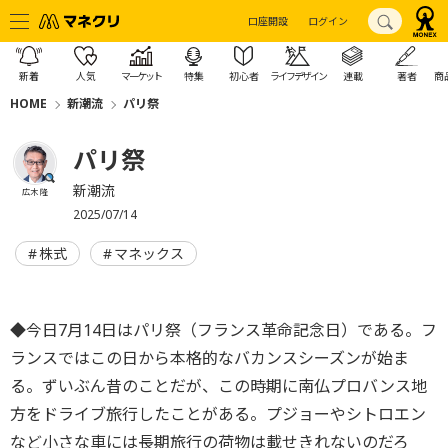
口座開設
ログイン
新着
人気
マーケット
特集
初心者
ライフデザイン
連載
著者
商
HOME
新潮流
パリ祭
パリ祭
新潮流
広木 隆
2025/07/14
株式
マネックス
◆今日7月14日はパリ祭（フランス革命記念日）である。フ
ランスではこの日から本格的なバカンスシーズンが始ま
る。ずいぶん昔のことだが、この時期に南仏プロバンス地
方をドライブ旅行したことがある。プジョーやシトロエン
など小さな車には長期旅行の荷物は載せきれないのだろ