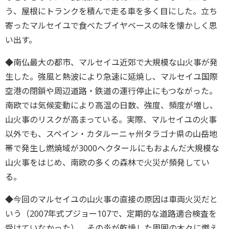
う、屋根にトランクを積んで走る車を多く目にした。立ち
寄ったマルセイユで食べたブイヤベースの味を懐かしく思
い出す。
◆南仏最大の都市、マルセイユ近郊で大規模な山火事が発
生した。強風と熱波により急速に延焼し、マルセイユ国際
空港の閉鎖や周辺道路・鉄道の運行停止にもつながった。
南欧では気候変動により高温の日数、強度、頻度が増し、
山火事のリスクが高まっている。実際、マルセイユの火事
以外でも、スペイン・カタルーニャ州タラゴナ県の山岳地
帯で発生し燃焼域が3000ヘクタールにもおよんだ大規模な
山火事をはじめ、南欧の多くの森林で火災が頻発してい
る。
◆今回のマルセイユの山火事の直接の原因は車両火災だと
いう（2007年式プジョー107で、定期的な道路適合検査を
受けていなかった）。その炎が乾燥した周囲の木々に燃え