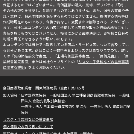
保証するものではございません。有価証券の購入、売却、デリバティブ取引、
その他の取引を推奨し、勧誘するものではありません。また、過去の実績や予
想・意見は、将来の結果を保証するものではございません。提供する情報等は
作成時現在のものであり、今後予告なしに変更または削除されることがござい
ます。当社は本コンテンツの内容に依拠してお客様が取った行動の結果に対し
責任を負うものではございません。投資にかかる最終決定は、お客様ご自身の
判断と責任でなさるようお願いいたします。
本コンテンツでは当社でお取扱している商品・サービス等について言及してい
る部分があります。商品ごとに手数料等およびリスクは異なりますので、詳し
くは「契約締結前交付書面」、「上場有価証券等書面」、「目論見書」、「目
論見書補完書面」または当社ウェブサイトの「
リスク・手数料などの重要事項
に関する説明
」をよくお読みください。
金融商品取引業者 関東財務局長（金商）第165号
日本証券業協会、一般社団法人 第二種金融商品取引業協会、一般社
団法人 金融先物取引業協会、
一般社団法人 日本暗号資産等取引業協会、一般社団法人 資産運用業
協会
リスク・手数料などの重要事項
個人情報のお取り扱いについて
マネックス証券株式会社
会社概要
お問合せ