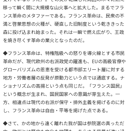
移って瞬く間に大規模な山火事へと拡大した。まるでフラ
ンス革命のメタファーである。フランス革命は、民衆の不
満と啓蒙思想の火種が、硬直した旧制度という乾ききった
森に投げ込まれ始まった。それは一瞬で燃え広がり、王政
を焼き尽くす革命の業火となったのだ。
◆フランス革命は、特権階級への怒りを導火線とする市民
革命だが、現代欧州の右派政党の躍進も、EUの高級官僚や
グローバリズムの恩恵を受ける都市部エリート層に対する
地方・労働者層の反発が原動力という点では通底する。ナ
ショナリズムの高揚という点も同じだ。「フランス国民」
という概念が生まれ、国民国家への意識が芽生えた。一
方、相違点は現代の右派が保守・排外主義を掲げるのに対
し、フランス革命は自由・平等を掲げた点である。
◆さて、かの地から遠く離れた我が国は参院選の真っただ