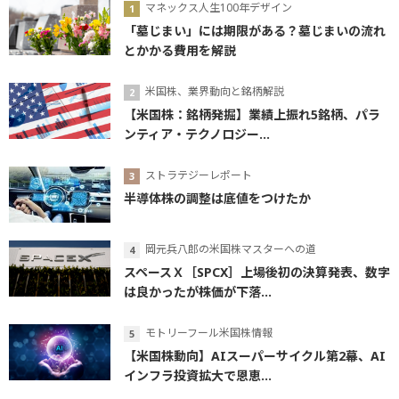
マネックス人生100年デザイン
「墓じまい」には期限がある？墓じまいの流れ
とかかる費用を解説
米国株、業界動向と銘柄解説
【米国株：銘柄発掘】業績上振れ5銘柄、パラ
ンティア・テクノロジー...
ストラテジーレポート
半導体株の調整は底値をつけたか
岡元兵八郎の米国株マスターへの道
スペースＸ［SPCX］上場後初の決算発表、数字
は良かったが株価が下落...
モトリーフール米国株情報
【米国株動向】AIスーパーサイクル第2幕、AI
インフラ投資拡大で恩恵...