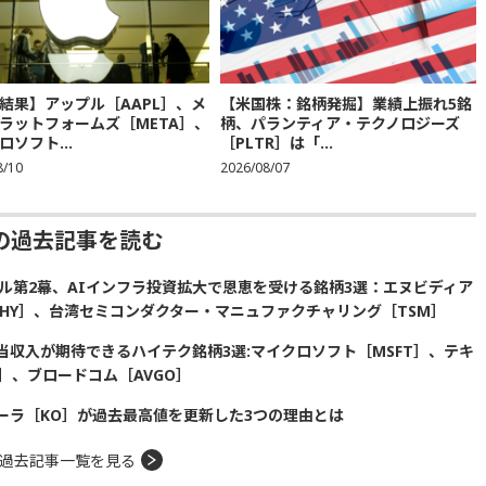
結果】アップル［AAPL］、メ
【米国株：銘柄発掘】業績上振れ5銘
ラットフォームズ［META］、
柄、パランティア・テクノロジーズ
ロソフト...
［PLTR］は「...
8/10
2026/08/07
の過去記事を読む
ル第2幕、AIインフラ投資拡大で恩恵を受ける銘柄3選：エヌビディア
SKHY］、台湾セミコンダクター・マニュファクチャリング［TSM］
収入が期待できるハイテク銘柄3選:マイクロソフト［MSFT］、テキ
］、ブロードコム［AVGO］
ーラ［KO］が過去最高値を更新した3つの理由とは
過去記事一覧を見る