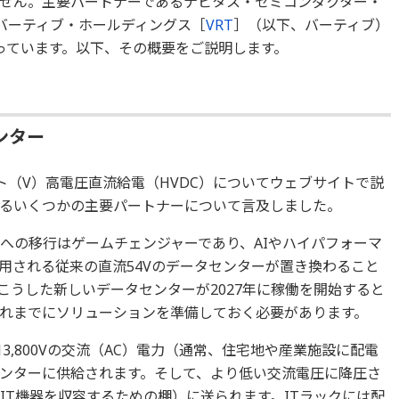
せん。主要パートナーであるナビタス・セミコンダクター・
バーティブ・ホールディングス［
VRT
］（以下、バーティブ）
っています。以下、その概要をご説明します。
ンター
ト（V）高電圧直流給電（HVDC）についてウェブサイトで説
るいくつかの主要パートナーについて言及しました。
0Vへの移行はゲームチェンジャーであり、AIやハイパフォーマ
用される従来の直流54Vのデータセンターが置き換わること
こうした新しいデータセンターが2027年に稼働を開始すると
れまでにソリューションを準備しておく必要があります。
3,800Vの交流（AC）電力（通常、住宅地や産業施設に配電
ンターに供給されます。そして、より低い交流電圧に降圧さ
IT機器を収容するための棚）に送られます。ITラックには配