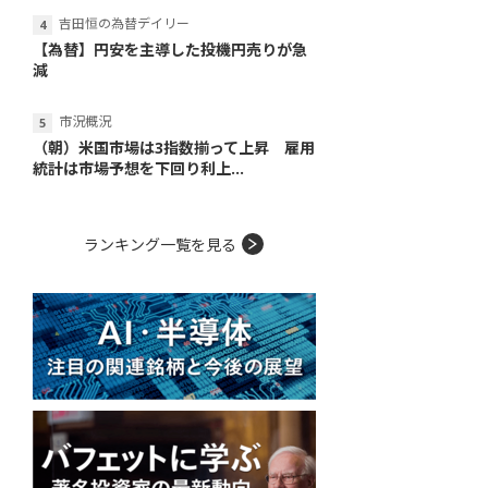
吉田恒の為替デイリー
【為替】円安を主導した投機円売りが急
減
市況概況
（朝）米国市場は3指数揃って上昇 雇用
統計は市場予想を下回り利上...
ランキング一覧を見る