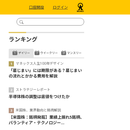
口座開設
ログイン
ランキング
デイリー
ウイークリー
マンスリー
マネックス人生100年デザイン
「墓じまい」には期限がある？墓じまい
の流れとかかる費用を解説
ストラテジーレポート
半導体株の調整は底値をつけたか
米国株、業界動向と銘柄解説
【米国株：銘柄発掘】業績上振れ5銘柄、
パランティア・テクノロジー...