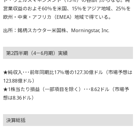
ド・ウェルスマネジメント（15％）の各部門からなる。純
営業収益のおよそ60％を米国、15％をアジア地域、25％を
欧州・中東・アフリカ（EMEA）地域で得ている。
出所：銘柄スカウター米国株、Morningstar, Inc.
第2四半期（4－6月期）実績
★純収入･･･前年同期比17％増の127.30億ドル（市場予想は
123.88億ドル）
★1株当たり損益（一部項目を除く）･･･8.62ドル（市場予
想は8.36ドル）
決算総括