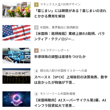
マネックス人生100年デザイン
「墓じまい」には期限がある？墓じまいの流れ
とかかる費用を解説
米国株、業界動向と銘柄解説
【米国株：銘柄発掘】業績上振れ5銘柄、パラ
ンティア・テクノロジー...
ストラテジーレポート
半導体株の調整は底値をつけたか
岡元兵八郎の米国株マスターへの道
スペースＸ［SPCX］上場後初の決算発表、数字
は良かったが株価が下落...
モトリーフール米国株情報
【米国株動向】AIスーパーサイクル第2幕、AI
インフラ投資拡大で恩恵...