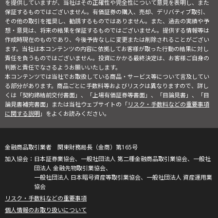
を提供していますが、当社はその正確性や完全性について意見を表明し、また
保証するものではございません。有価証券の購入、売却、デリバティブ取引、
その他の取引を推奨し、勧誘するものではありません。また、過去の実績や予
想・意見は、将来の結果を保証するものではございません。提供する情報等は
作成時現在のものであり、今後予告なしに変更または削除されることがござい
ます。当社は本コンテンツの内容に依拠してお客様が取った行動の結果に対し
責任を負うものではございません。投資にかかる最終決定は、お客様ご自身の
判断と責任でなさるようお願いいたします。
本コンテンツでは当社でお取扱している商品・サービス等について言及してい
る部分があります。商品ごとに手数料等およびリスクは異なりますので、詳し
くは「契約締結前交付書面」、「上場有価証券等書面」、「目論見書」、「目
論見書補完書面」または当社ウェブサイトの「
リスク・手数料などの重要事項
に関する説明
」をよくお読みください。
金融商品取引業者 関東財務局長（金商）第165号
日本証券業協会、一般社団法人 第二種金融商品取引業協会、一般社
団法人 金融先物取引業協会、
一般社団法人 日本暗号資産等取引業協会、一般社団法人 資産運用業
協会
リスク・手数料などの重要事項
個人情報のお取り扱いについて