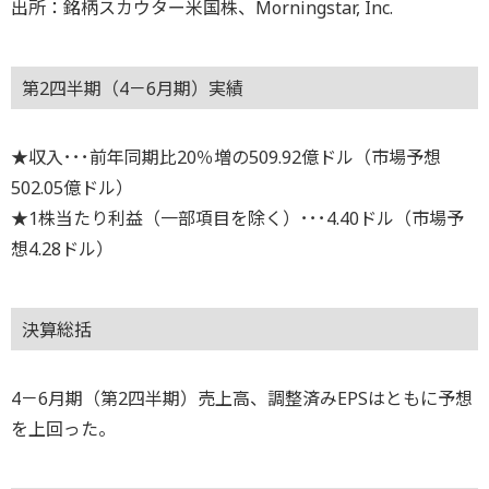
出所：銘柄スカウター米国株、Morningstar, Inc.
第2四半期（4－6月期）実績
★収入･･･前年同期比20％増の509.92億ドル（市場予想
502.05億ドル）
★1株当たり利益（一部項目を除く）･･･4.40ドル（市場予
想4.28ドル）
決算総括
4－6月期（第2四半期）売上高、調整済みEPSはともに予想
を上回った。