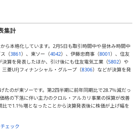
表集計
週から本格化しています。2月5日も取引時間中や昼休み時間中
グス（
3861
）、東ソー（
4042
）、伊藤忠商事（
8001
）、住友
が決算を発表したほか、引け後にも住友電気工業（
5802
）や
、三菱UFJフィナンシャル・グループ（
8306
）などが決算を発
たのが東ソーです。第2四半期に前年同期比で28.7％減だっ
価格の下落に伴い主力のクロル・アルカリ事業の採算が改善
期比で1.1％増となったことから決算発表後に株価が上げ幅を
らチェック