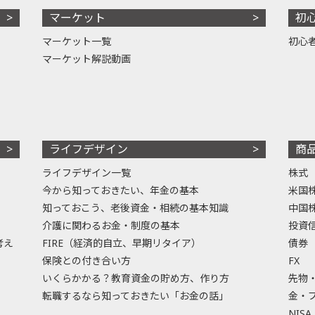
マーケット
初
マーケット一覧
初心
マーケット解説動画
ライフデザイン
商
ライフデザイン一覧
株式
今から知っておきたい、年金の基本
米国
知っておこう、老後資金・相続の基本知識
中国
介護に関わるお金・制度の基本
投資
考え
FIRE（経済的自立、早期リタイア）
債券
保険との付き合い方
FX
いくらかかる？教育資金の貯め方、作り方
先物
転職するなら知っておきたい「お金の話」
金・
NISA