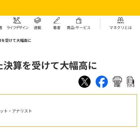
者
ライフデザイン
連載
著者
商
品・
サービス
マネクリとは
算を受けて大幅高に
た決算を受けて大幅高に
印刷
ｱﾝｹｰﾄ
ケット・アナリスト