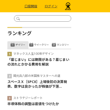
口座開設
ログイン
ランキング
デイリー
ウイークリー
マンスリー
マネックス人生100年デザイン
「墓じまい」には期限がある？墓じまい
の流れとかかる費用を解説
岡元兵八郎の米国株マスターへの道
スペースＸ［SPCX］上場後初の決算発
表、数字は良かったが株価が下落...
ストラテジーレポート
半導体株の調整は底値をつけたか