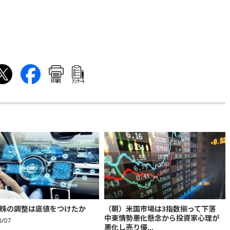
印刷
ｱﾝｹｰﾄ
株の調整は底値をつけたか
（朝）米国市場は3指数揃って下落
中東情勢悪化懸念から投資家心理が
8/07
悪化し売り優...