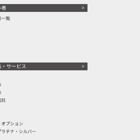
心者
者一覧
品・サービス
株
株
信託
・オプション
プラチナ・シルバー