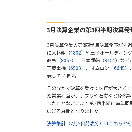
3月決算企業の第3四半期決算発
3月決算企業の第3四半期決算発表が先
に大林組（
1802
）や王子ホールディン
商事（
8053
）、日本郵船（
9101
）など
三菱電機（
6503
）、オムロン（
6645
）
表しています。
そのなかで決算を受けて株価が大きく上げ
た営業利益が、ナフサや石炭など原燃料
したことなどにより第3四半期に前年同
広げる展開となりました。
決算集計（2月5日発表分）はこちらか