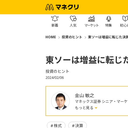
新着
人気
マーケット
特集
初心
HOME
投資のヒント
東ソーは増益に転じた決
東ソーは増益に転じ
投資のヒント
2024/02/06
金山 敏之
マネックス証券 シニア・マー
もっと見る
株式
決算