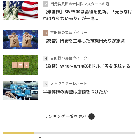
岡元兵八郎の米国株マスターへの道
【米国株】S&P500は高値を更新、「売らなけ
ればならない売り」が一巡...
吉田恒の為替デイリー
【為替】円安を主導した投機円売りが急減
吉田恒の為替ウイークリー
【為替】8/10～8/14の米ドル／円を予想する
ストラテジーレポート
半導体株の調整は底値をつけたか
ランキング一覧を見る