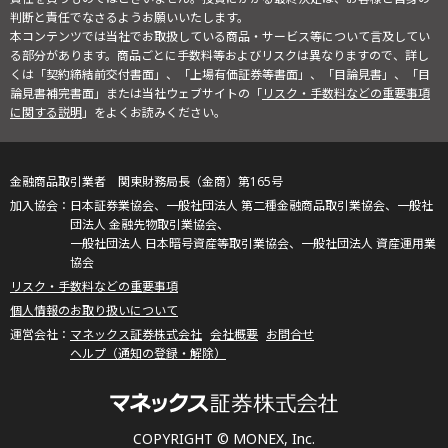
判断と責任でなさるようお願いいたします。
本コンテンツでは当社でお取扱している商品・サービス等について言及してい
る部分があります。商品ごとに手数料等およびリスクは異なりますので、詳し
くは「契約締結前交付書面」、「上場有価証券等書面」、「目論見書」、「目
論見書補完書面」または当社ウェブサイトの「
リスク・手数料などの重要事項
に関する説明
」をよくお読みください。
金融商品取引業者 関東財務局長（金商）第165号
日本証券業協会、一般社団法人 第二種金融商品取引業協会、一般社
団法人 金融先物取引業協会、
一般社団法人 日本暗号資産等取引業協会、一般社団法人 資産運用業
協会
リスク・手数料などの重要事項
個人情報のお取り扱いについて
マネックス証券株式会社
会社概要
お問合せ
ヘルプ（通知の登録・解除）
COPYRIGHT © MONEX, Inc.