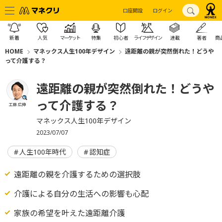
口座開設
ログイン
新着
人気
マーケット
特集
初心者
ライフデザイン
連載
著者
商
HOME
マネックス人生100年デザイン
遠距離の親が突然倒れた！どうや
って介護する？
遠距離の親が突然倒れた！どうや
って介護する？
工藤 広伸
マネックス人生100年デザイン
2023/07/07
人生100年時代
認知症
遠距離の親を介護するための選択肢
介護による自分の生活への影響も心配
家族の希望を叶えた遠距離介護