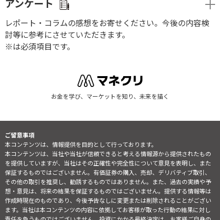
アンケート
レポート・コラムの感想をお寄せください。今後の内容検
討等に参考にさせていただきます。
※は必須項目です。
お金を学び、マーケットを知り、未来を描く
ご留意事項
本コンテンツは、情報提供を目的として行っております。
本コンテンツは、当社や当社が信頼できると考える情報源から提供されたもの
を提供していますが、当社はその正確性や完全性について意見を表明し、また
保証するものではございません。有価証券の購入、売却、デリバティブ取引、
その他の取引を推奨し、勧誘するものではありません。また、過去の実績や予
想・意見は、将来の結果を保証するものではございません。提供する情報等は
作成時現在のものであり、今後予告なしに変更または削除されることがござい
ます。当社は本コンテンツの内容に依拠してお客様が取った行動の結果に対し
責任を負うものではございません。投資にかかる最終決定は、お客様ご自身の