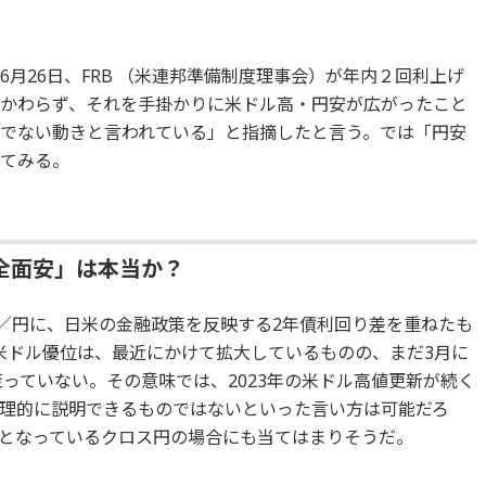
月26日、FRB （米連邦準備制度理事会）が年内２回利上げ
かわらず、それを手掛かりに米ドル高・円安が広がったこと
でない動きと言われている」と指摘したと言う。では「円安
してみる。
全面安」は本当か？
ル／円に、日米の金融政策を反映する2年債利回り差を重ねたも
米ドル優位は、最近にかけて拡大しているものの、まだ3月に
至っていない。その意味では、2023年の米ドル高値更新が続く
理的に説明できるものではないといった言い方は可能だろ
となっているクロス円の場合にも当てはまりそうだ。