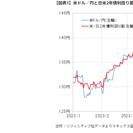
【図表1】米ドル／円と日米2年債利回り差（
出所：リフィニティブ社データよりマネックス