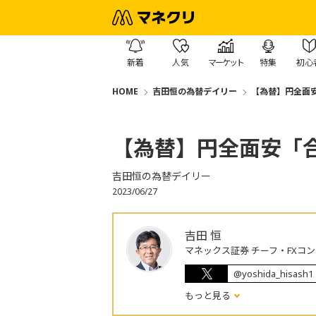
新着
人気
マーケット
特集
初心
HOME
吉田恒の為替デイリー
【為替】円全面
【為替】円全面安「
吉田恒の為替デイリー
2023/06/27
吉田 恒
マネックス証券 チーフ・FXコ
@yoshida_hisash1
もっと見る