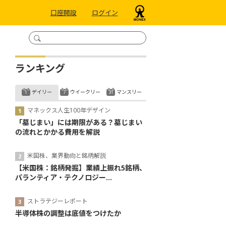
口座開設
ログイン
ランキング
デイリー
ウイークリー
マンスリー
マネックス人生100年デザイン
「墓じまい」には期限がある？墓じまい
の流れとかかる費用を解説
米国株、業界動向と銘柄解説
【米国株：銘柄発掘】業績上振れ5銘柄、
パランティア・テクノロジー...
ストラテジーレポート
半導体株の調整は底値をつけたか