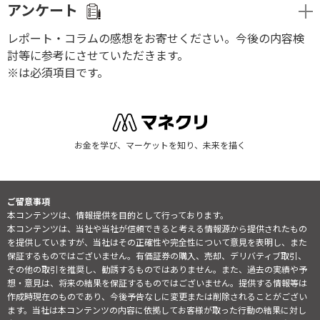
アンケート
レポート・コラムの感想をお寄せください。今後の内容検
討等に参考にさせていただきます。
※は必須項目です。
お金を学び、マーケットを知り、未来を描く
ご留意事項
本コンテンツは、情報提供を目的として行っております。
本コンテンツは、当社や当社が信頼できると考える情報源から提供されたもの
を提供していますが、当社はその正確性や完全性について意見を表明し、また
保証するものではございません。有価証券の購入、売却、デリバティブ取引、
その他の取引を推奨し、勧誘するものではありません。また、過去の実績や予
想・意見は、将来の結果を保証するものではございません。提供する情報等は
作成時現在のものであり、今後予告なしに変更または削除されることがござい
ます。当社は本コンテンツの内容に依拠してお客様が取った行動の結果に対し