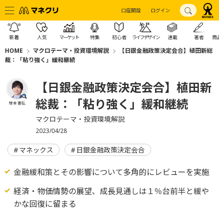
口座開設
ログイン
新着
人気
マーケット
特集
初心者
ライフデザイン
連載
著者
商
HOME
マクロテーマ・投資環境解説
【日銀金融政策決定会合】植田新総
裁：「粘り強く」緩和継続
【日銀金融政策決定会合】植田新
総裁：「粘り強く」緩和継続
塚本 憲弘
マクロテーマ・投資環境解説
2023/04/28
マネックス
日銀金融政策決定会合
金融緩和策とその影響について多角的にレビューを実施
経済・物価情勢の展望、成長見通しは１％台前半と緩や
かな回復に留まる