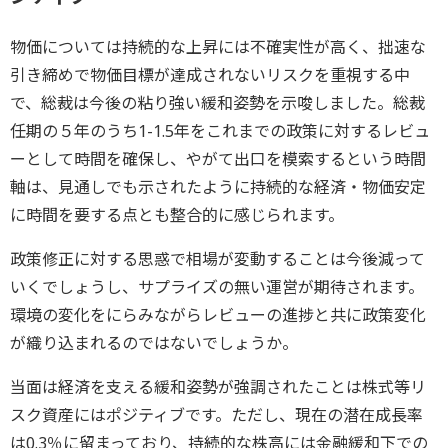
物価については持続的な上昇には不確実性が高く、拙速な
引き締めで物価目標が達成されないリスクを重視する中
で、総裁は今後の粘り強い緩和姿勢を示唆しました。総裁
任期の５年のうち1-1.5年をこれまでの政策に対するレビュ
ーとして時間を確保し、やがて出口を模索するという時間
軸は、見通しでも示されたように持続的な経済・物価安定
に時間を要する点とも整合的に感じられます。
政策修正に対する思惑で相場が変動することは今後減って
いくでしょうし、サプライズの無い運営が期待されます。
環境の変化をにらみながらレビューの進捗と共に政策変化
が織り込まれるのではないでしょうか。
当面は経済を支える緩和姿勢が強調されたことは株式等リ
スク資産にはポジティブです。ただし、現在の潜在成長率
は0.3％に留まっており、持続的な株高には金融緩和下での