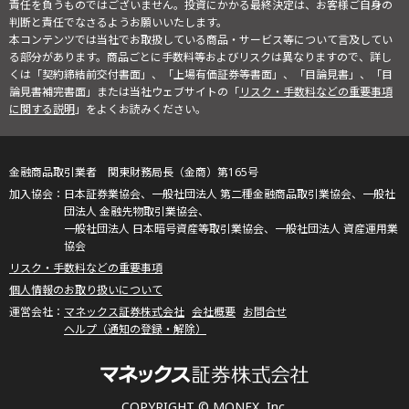
責任を負うものではございません。投資にかかる最終決定は、お客様ご自身の
判断と責任でなさるようお願いいたします。
本コンテンツでは当社でお取扱している商品・サービス等について言及してい
る部分があります。商品ごとに手数料等およびリスクは異なりますので、詳し
くは「契約締結前交付書面」、「上場有価証券等書面」、「目論見書」、「目
論見書補完書面」または当社ウェブサイトの「
リスク・手数料などの重要事項
に関する説明
」をよくお読みください。
金融商品取引業者 関東財務局長（金商）第165号
日本証券業協会、一般社団法人 第二種金融商品取引業協会、一般社
団法人 金融先物取引業協会、
一般社団法人 日本暗号資産等取引業協会、一般社団法人 資産運用業
協会
リスク・手数料などの重要事項
個人情報のお取り扱いについて
マネックス証券株式会社
会社概要
お問合せ
ヘルプ（通知の登録・解除）
COPYRIGHT © MONEX, Inc.