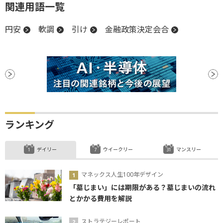
関連用語一覧
円安
軟調
引け
金融政策決定会合
ランキング
デイリー
ウイークリー
マンスリー
マネックス人生100年デザイン
「墓じまい」には期限がある？墓じまいの流れ
とかかる費用を解説
ストラテジーレポート