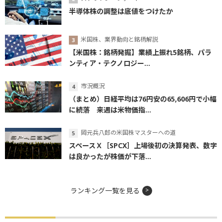
半導体株の調整は底値をつけたか
米国株、業界動向と銘柄解説
【米国株：銘柄発掘】業績上振れ5銘柄、パラ
ンティア・テクノロジー...
市況概況
（まとめ）日経平均は76円安の65,606円で小幅
に続落 来週は米物価指...
岡元兵八郎の米国株マスターへの道
スペースＸ［SPCX］上場後初の決算発表、数字
は良かったが株価が下落...
ランキング一覧を見る