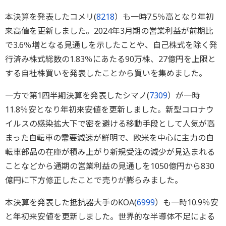
本決算を発表したコメリ(
8218
）も一時7.5％高となり年初
来高値を更新しました。2024年3月期の営業利益が前期比
で3.6％増となる見通しを示したことや、自己株式を除く発
行済み株式総数の1.83％にあたる90万株、27億円を上限と
する自社株買いを発表したことから買いを集めました。
一方で第1四半期決算を発表したシマノ(
7309
）が一時
11.8％安となり年初来安値を更新しました。新型コロナウ
イルスの感染拡大下で密を避ける移動手段として人気が高
まった自転車の需要減速が鮮明で、欧米を中心に主力の自
転車部品の在庫が積み上がり新規受注の減少が見込まれる
ことなどから通期の営業利益の見通しを1050億円から830
億円に下方修正したことで売りが膨らみました。
本決算を発表した抵抗器大手のKOA(
6999
）も一時10.9％安
と年初来安値を更新しました。世界的な半導体不足による