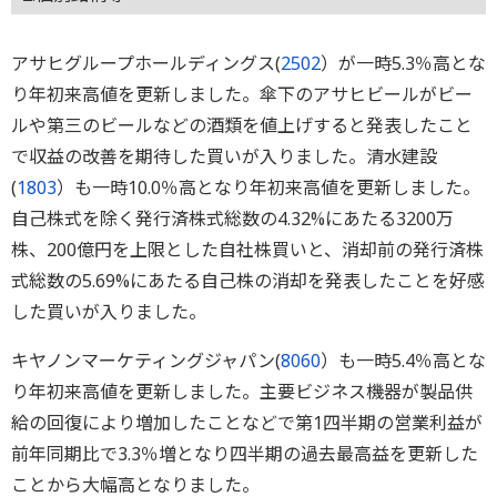
アサヒグループホールディングス(
2502
）が一時5.3％高とな
り年初来高値を更新しました。傘下のアサヒビールがビー
ルや第三のビールなどの酒類を値上げすると発表したこと
で収益の改善を期待した買いが入りました。清水建設
(
1803
）も一時10.0％高となり年初来高値を更新しました。
自己株式を除く発行済株式総数の4.32%にあたる3200万
株、200億円を上限とした自社株買いと、消却前の発行済株
式総数の5.69%にあたる自己株の消却を発表したことを好感
した買いが入りました。
キヤノンマーケティングジャパン(
8060
）も一時5.4％高とな
り年初来高値を更新しました。主要ビジネス機器が製品供
給の回復により増加したことなどで第1四半期の営業利益が
前年同期比で3.3％増となり四半期の過去最高益を更新した
ことから大幅高となりました。