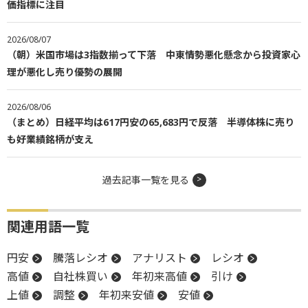
価指標に注目
2026/08/07
（朝）米国市場は3指数揃って下落 中東情勢悪化懸念から投資家心
理が悪化し売り優勢の展開
2026/08/06
（まとめ）日経平均は617円安の65,683円で反落 半導体株に売り
も好業績銘柄が支え
過去記事一覧を見る
関連用語一覧
円安
騰落レシオ
アナリスト
レシオ
高値
自社株買い
年初来高値
引け
上値
調整
年初来安値
安値