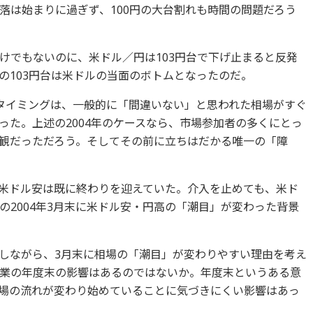
落は始まりに過ぎず、100円の大台割れも時間の問題だろう
けでもないのに、米ドル／円は103円台で下げ止まると反発
の103円台は米ドルの当面のボトムとなったのだ。
タイミングは、一般的に「間違いない」と思われた相場がすぐ
った。上述の2004年のケースなら、市場参加者の多くにとっ
観だっただろう。そしてその前に立ちはだかる唯一の「障
米ドル安は既に終わりを迎えていた。介入を止めても、米ド
の2004年3月末に米ドル安・円高の「潮目」が変わった背景
しながら、3月末に相場の「潮目」が変わりやすい理由を考え
業の年度末の影響はあるのではないか。年度末というある意
場の流れが変わり始めていることに気づきにくい影響はあっ