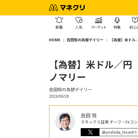
新着
人気
マーケット
特集
初心
HOME
吉田恒の為替デイリー
【為替】米ドル
【為替】米ドル／円
ノマリー
吉田恒の為替デイリー
2023/03/29
吉田 恒
マネックス証券 チーフ・FXコ
@yoshida_hisash1