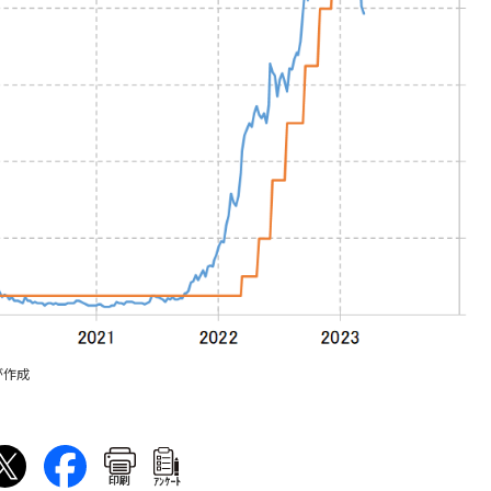
が作成
印刷
ｱﾝｹｰﾄ