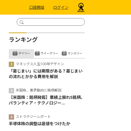
口座開設
ログイン
ランキング
デイリー
ウイークリー
マンスリー
マネックス人生100年デザイン
「墓じまい」には期限がある？墓じまい
の流れとかかる費用を解説
米国株、業界動向と銘柄解説
【米国株：銘柄発掘】業績上振れ5銘柄、
パランティア・テクノロジー...
ストラテジーレポート
半導体株の調整は底値をつけたか