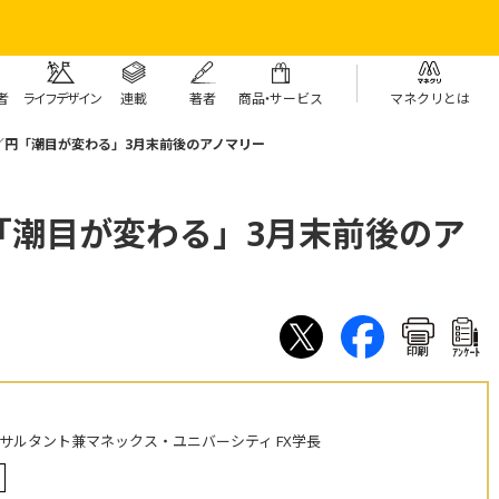
者
ライフデザイン
連載
著者
商
品・
サービス
マネクリとは
／円「潮目が変わる」3月末前後のアノマリー
「潮目が変わる」3月末前後のア
印刷
ｱﾝｹｰﾄ
ンサルタント兼マネックス・ユニバーシティ FX学長