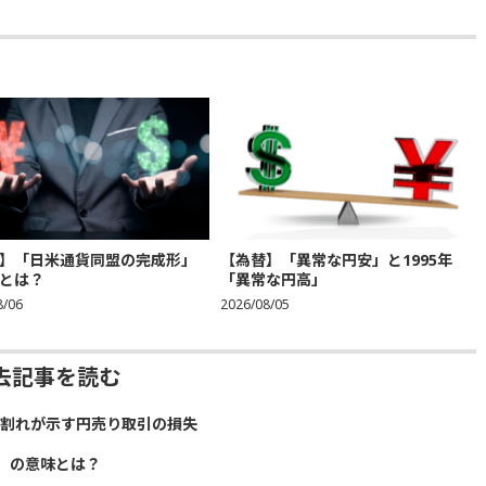
】「日米通貨同盟の完成形」
【為替】「異常な円安」と1995年
とは？
「異常な円高」
8/06
2026/08/05
去記事を読む
）割れが示す円売り取引の損失
」の意味とは？