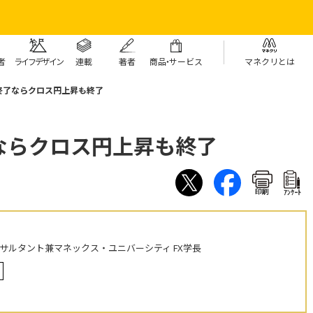
者
ライフデザイン
連載
著者
商
品・
サービス
マネクリとは
終了ならクロス円上昇も終了
ならクロス円上昇も終了
印刷
ｱﾝｹｰﾄ
ンサルタント兼マネックス・ユニバーシティ FX学長