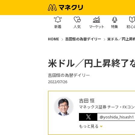
新着
人気
マーケット
特集
初心
HOME
吉田恒の為替デイリー
米ドル／円上昇
米ドル／円上昇終了
吉田恒の為替デイリー
2022/07/26
吉田 恒
マネックス証券 チーフ・FXコ
@yoshida_hisash1
もっと見る