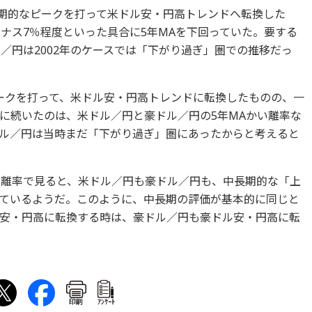
長期的なピークを打って米ドル安・円高トレンドへ転換した
ナス7％程度といった具合に5年MAを下回っていた。要する
／円は2002年のケースでは「下がり過ぎ」圏での推移だっ
でピークを打って、米ドル安・円高トレンドに転換したものの、一
に続いたのは、米ドル／円と豪ドル／円の5年MAかい離率な
ル／円は当時まだ「下がり過ぎ」圏にあったからと考えると
い離率で見ると、米ドル／円も豪ドル／円も、中長期的な「上
ているようだ。このように、中長期の評価が基本的に同じと
安・円高に転換する時は、豪ドル／円も豪ドル安・円高に転
印刷
ｱﾝｹｰﾄ