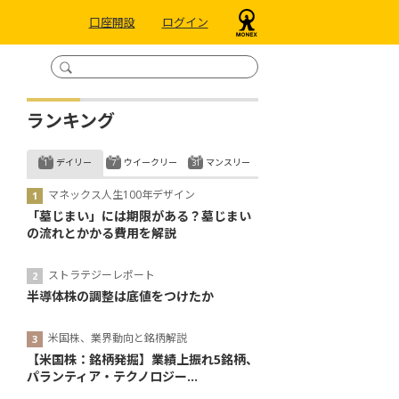
口座開設
ログイン
ランキング
デイリー
ウイークリー
マンスリー
マネックス人生100年デザイン
「墓じまい」には期限がある？墓じまい
の流れとかかる費用を解説
ストラテジーレポート
半導体株の調整は底値をつけたか
米国株、業界動向と銘柄解説
【米国株：銘柄発掘】業績上振れ5銘柄、
パランティア・テクノロジー...