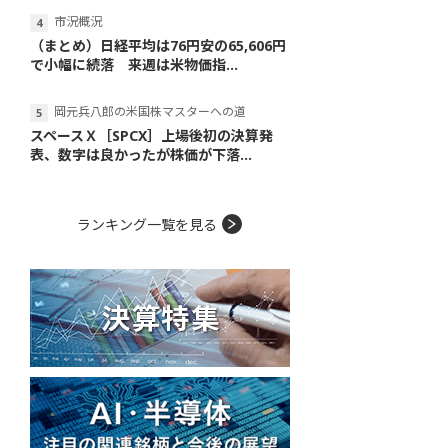
市況概況
（まとめ）日経平均は76円安の65,606円
で小幅に続落 来週は米物価指...
岡元兵八郎の米国株マスターへの道
スペースＸ［SPCX］上場後初の決算発
表、数字は良かったが株価が下落...
ランキング一覧を見る