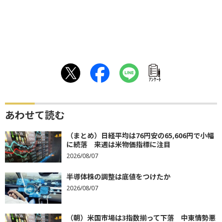
ｱﾝｹｰﾄ
あわせて読む
（まとめ）日経平均は76円安の65,606円で小幅
に続落 来週は米物価指標に注目
2026/08/07
半導体株の調整は底値をつけたか
2026/08/07
（朝）米国市場は3指数揃って下落 中東情勢悪