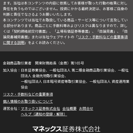
ます。当社は本コンテンツの内容に依拠してお客様が取った行動の結果に対し
責任を負うものではございません。投資にかかる最終決定は、お客様ご自身の
判断と責任でなさるようお願いいたします。
本コンテンツでは当社でお取扱している商品・サービス等について言及してい
る部分があります。商品ごとに手数料等およびリスクは異なりますので、詳し
くは「契約締結前交付書面」、「上場有価証券等書面」、「目論見書」、「目
論見書補完書面」または当社ウェブサイトの「
リスク・手数料などの重要事項
に関する説明
」をよくお読みください。
金融商品取引業者 関東財務局長（金商）第165号
日本証券業協会、一般社団法人 第二種金融商品取引業協会、一般社
団法人 金融先物取引業協会、
一般社団法人 日本暗号資産等取引業協会、一般社団法人 資産運用業
協会
リスク・手数料などの重要事項
個人情報のお取り扱いについて
マネックス証券株式会社
会社概要
お問合せ
ヘルプ（通知の登録・解除）