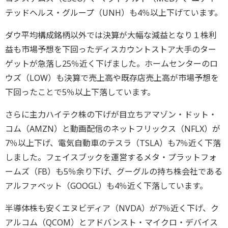
テッドヘルス・グループ（UNH）も4％以上下げています。
ダウ平均構成銘柄以外では決算が大幅な減益となり１株利
益も市場予想を下回ったディスカウントストア大手のター
ゲットが急落し25％近く下げました。ホームセンターのロ
ウズ（LOW）も決算で売上高や既存店売上高が市場予想を
下回ったことで5％以上下落しています。
さらに主力ハイテク株の下げが目立ちアマゾン・ドット・
コム（AMZN）と動画配信のネットフリックス（NFLX）が
7％以上下げ、電気自動車のテスラ（TSLA）も7％近く下落
しました。フェイスブックを運営するメタ・プラットフォ
ームズ（FB）も5％余り下げ、グーグルの持ち株会社である
アルファベット（GOOGL）も4％近く下落しています。
半導体株も安くエヌビディア（NVDA）が7％近く下げ、ク
アルコム（QCOM）とアドバンスト・マイクロ・デバイス