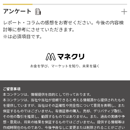
アンケート
レポート・コラムの感想をお寄せください。今後の内容検
討等に参考にさせていただきます。
※は必須項目です。
お金を学び、マーケットを知り、未来を描く
ご留意事項
本コンテンツは、情報提供を目的として行っております。
本コンテンツは、当社や当社が信頼できると考える情報源から提供されたもの
を提供していますが、当社はその正確性や完全性について意見を表明し、また
保証するものではございません。有価証券の購入、売却、デリバティブ取引、
その他の取引を推奨し、勧誘するものではありません。また、過去の実績や予
想・意見は、将来の結果を保証するものではございません。提供する情報等は
作成時現在のものであり、今後予告なしに変更または削除されることがござい