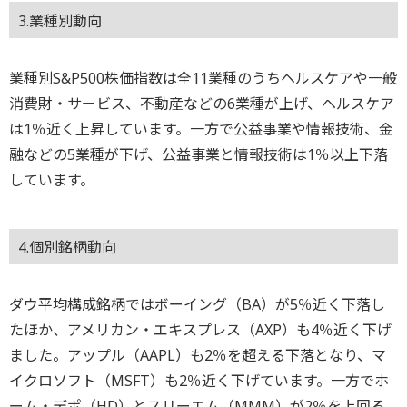
3.業種別動向
業種別S&P500株価指数は全11業種のうちヘルスケアや一般
消費財・サービス、不動産などの6業種が上げ、ヘルスケア
は1％近く上昇しています。一方で公益事業や情報技術、金
融などの5業種が下げ、公益事業と情報技術は1％以上下落
しています。
4.個別銘柄動向
ダウ平均構成銘柄ではボーイング（BA）が5％近く下落し
たほか、アメリカン・エキスプレス（AXP）も4％近く下げ
ました。アップル（AAPL）も2％を超える下落となり、マ
イクロソフト（MSFT）も2％近く下げています。一方でホ
ーム・デポ（HD）とスリーエム（MMM）が2％を上回る