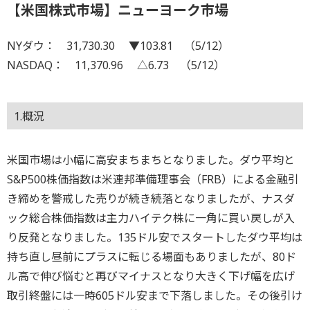
【米国株式市場】ニューヨーク市場
NYダウ： 31,730.30 ▼103.81 （5/12）
NASDAQ： 11,370.96 △6.73 （5/12）
1.概況
米国市場は小幅に高安まちまちとなりました。ダウ平均と
S&P500株価指数は米連邦準備理事会（FRB）による金融引
き締めを警戒した売りが続き続落となりましたが、ナスダ
ック総合株価指数は主力ハイテク株に一角に買い戻しが入
り反発となりました。135ドル安でスタートしたダウ平均は
持ち直し昼前にプラスに転じる場面もありましたが、80ド
ル高で伸び悩むと再びマイナスとなり大きく下げ幅を広げ
取引終盤には一時605ドル安まで下落しました。その後引け