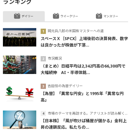
ランキング
デイリー
ウイークリー
マンスリー
岡元兵八郎の米国株マスターへの道
スペースＸ［SPCX］上場後初の決算発表、数字
は良かったが株価が下落...
市況概況
（まとめ）日経平均は2,342円高の66,300円で
大幅続伸 AI・半導体銘...
吉田恒の為替デイリー
【為替】「異常な円安」と1995年「異常な円
高」
市場のテーマを再訪する。アナリストが読み解くテーマの本質
【日本株】「風が吹けば桶屋が儲かる」金利上
昇の連鎖反応。私たちの...