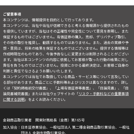
ご留意事項
本コンテンツは、情報提供を目的として行っております。
本コンテンツは、当社や当社が信頼できると考える情報源から提供されたもの
を提供していますが、当社はその正確性や完全性について意見を表明し、また
保証するものではございません。有価証券の購入、売却、デリバティブ取引、
その他の取引を推奨し、勧誘するものではありません。また、過去の実績や予
想・意見は、将来の結果を保証するものではございません。提供する情報等は
作成時現在のものであり、今後予告なしに変更または削除されることがござい
ます。当社は本コンテンツの内容に依拠してお客様が取った行動の結果に対し
責任を負うものではございません。投資にかかる最終決定は、お客様ご自身の
判断と責任でなさるようお願いいたします。
本コンテンツでは当社でお取扱している商品・サービス等について言及してい
る部分があります。商品ごとに手数料等およびリスクは異なりますので、詳し
くは「契約締結前交付書面」、「上場有価証券等書面」、「目論見書」、「目
論見書補完書面」または当社ウェブサイトの「
リスク・手数料などの重要事項
に関する説明
」をよくお読みください。
金融商品取引業者 関東財務局長（金商）第165号
日本証券業協会、一般社団法人 第二種金融商品取引業協会、一般社
団法人 金融先物取引業協会、