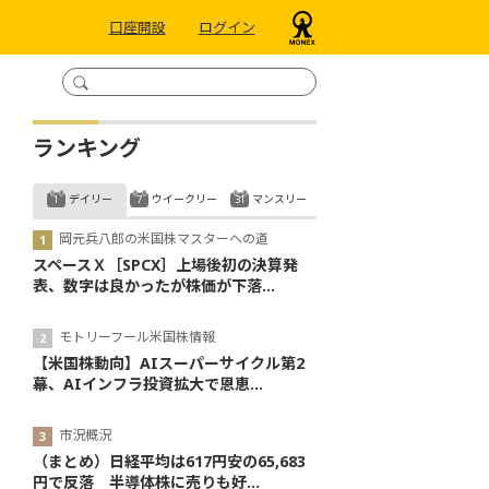
口座開設
ログイン
ランキング
デイリー
ウイークリー
マンスリー
岡元兵八郎の米国株マスターへの道
スペースＸ［SPCX］上場後初の決算発
表、数字は良かったが株価が下落...
モトリーフール米国株情報
【米国株動向】AIスーパーサイクル第2
幕、AIインフラ投資拡大で恩恵...
市況概況
（まとめ）日経平均は617円安の65,683
円で反落 半導体株に売りも好...