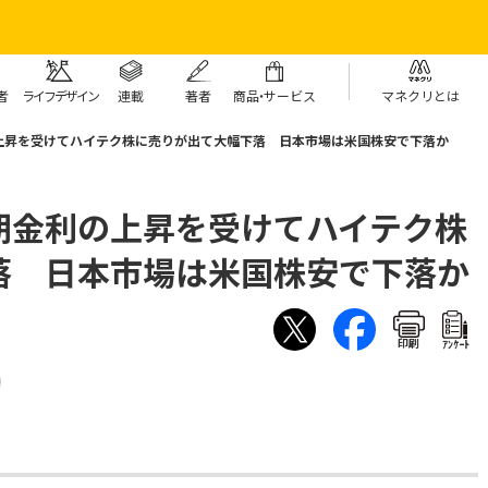
者
ライフデザイン
連載
著者
商
品・
サービス
マネクリとは
上昇を受けてハイテク株に売りが出て大幅下落 日本市場は米国株安で下落か
期金利の上昇を受けてハイテク株
落 日本市場は米国株安で下落か
印刷
ｱﾝｹｰﾄ