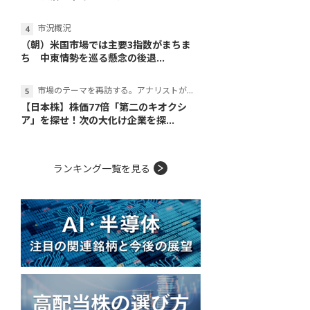
市況概況
（朝）米国市場では主要3指数がまちま
ち 中東情勢を巡る懸念の後退...
市場のテーマを再訪する。アナリストが読み解くテーマの本質
【日本株】株価77倍「第二のキオクシ
ア」を探せ！次の大化け企業を探...
ランキング一覧を見る