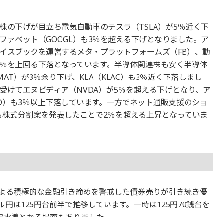
株の下げが目立ち電気自動車のテスラ（TSLA）が5％近く下
ファベット（GOOGL）も3％を超える下げとなりました。ア
ェイスブックを運営するメタ・プラットフォームズ（FB）、動
も2％を上回る下落となっています。半導体関連株も安く半導体
T）が3％余り下げ、KLA（KLAC）も3％近く下落しまし
受けてエヌビディア（NVDA）が5％を超える下げとなり、ア
D）も3％以上下落しています。一方でネット通販支援のショ
する株式分割案を発表したことで2％を超える上昇となっていま
による積極的な金融引き締めを警戒した債券売りが引き続き優
ドル円は125円台前半で推移しています。一時は125円70銭台を
円安水準となる場面もありました。