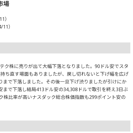
市場
11）
4/11）
テク株に売りが出て大幅下落となりました。90ドル安でスタ
で持ち直す場面もありましたが、戻し切れないと下げ幅を広げ
余りまで下落しました。その後一旦下げ渋りましたが引けにか
まで下落し結局413ドル安の34,308ドルで取引を終え3日ぶ
ク株比率が高いナスダック総合株価指数も299ポイント安の