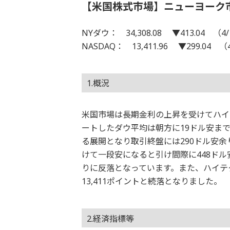
【米国株式市場】ニューヨーク
NYダウ： 34,308.08 ▼413.04 （4/
NASDAQ： 13,411.96 ▼299.04 （
1.概況
米国市場は長期金利の上昇を受けてハイ
ートしたダウ平均は朝方に19ドル安ま
る展開となり取引終盤には290ドル安
けて一段安になると引け間際に448ドル安
りに反落となっています。また、ハイテ
13,411ポイントと続落となりました。
2.経済指標等