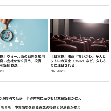
株】ウォール街の戦略を応用
【日本株】映画『ちいかわ』が大ヒ
良い会社を安く買う」投資
ット中の東宝（9602）など、久しぶ
銘柄15選...
りに注目される...
8/06
2026/08/06
5,683円で反落 半導体株に売りも好業績銘柄が支え
まちまち 中東情勢を巡る懸念の後退と好決算が支え