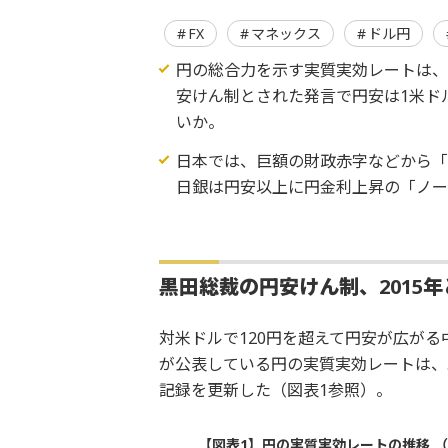
FX
マネックス
ドル円
円の総合力を示す実質実効レートは、2
安けん制とされた発言で円安は1米ド
いか。
日本では、巨額の財政赤字などから「
日銀は円安以上に円金利上昇の「ノ
黒田総裁の円安けん制、2015
対米ドルで120円を超えて円安が広が
が公表している円の実質実効レートは、既
記録を更新した（図表1参照）。
【図表1】円の実質実効レートの推移 （1