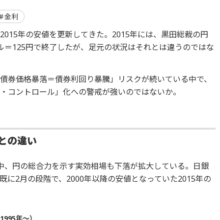
金利
015年の安値を更新してきた。2015年には、黒田総裁の円
ル＝125円で終了したが、足元の状況はそれとは違うのではな
債券価格暴落＝債券利回り暴騰」リスクが続いている中で、
ー・コントロール」化への警戒が強いのではないか。
年との違い
る中、円の総合力を示す実効相場も下落が拡大している。日銀
に2月の段階で、2000年以降の安値となっていた2015年の
995年～）