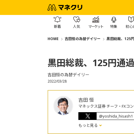
新着
人気
マーケット
特集
初心
HOME
吉田恒の為替デイリー
黒田総裁、125
黒田総裁、125円通
吉田恒の為替デイリー
2022/03/28
吉田 恒
マネックス証券 チーフ・FXコ
@yoshida_hisash1
もっと見る