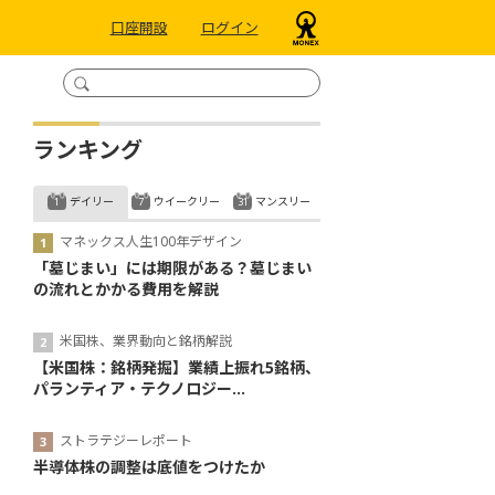
口座開設
ログイン
ランキング
デイリー
ウイークリー
マンスリー
マネックス人生100年デザイン
「墓じまい」には期限がある？墓じまい
の流れとかかる費用を解説
米国株、業界動向と銘柄解説
【米国株：銘柄発掘】業績上振れ5銘柄、
パランティア・テクノロジー...
ストラテジーレポート
半導体株の調整は底値をつけたか