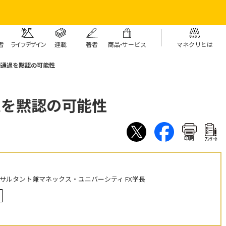
者
ライフデザイン
連載
著者
商
品・
サービス
マネクリとは
円通過を黙認の可能性
過を黙認の可能性
印刷
ｱﾝｹｰﾄ
ンサルタント兼マネックス・ユニバーシティ FX学長