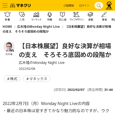
口座開設
ログイン
新着
人気
マーケット
特集
初心者
ライフデザイン
連載
著者
商
HOME
広木隆のMonday Night Live
【日本株展望】良好な決算が相場
の支え そろそろ底固めの段階か
【日本株展望】良好な決算が相場
の支え そろそろ底固めの段階か
広木 隆
広木隆のMonday Night Live
2022/02/08
株式
マネックス
[収録日]
2022/02/07
[再生時間]
31:44
2022年2月7日（月）Monday Night Liveの内容
・最近の日本株は安すぎてかなり魅力的なのですが、ウク