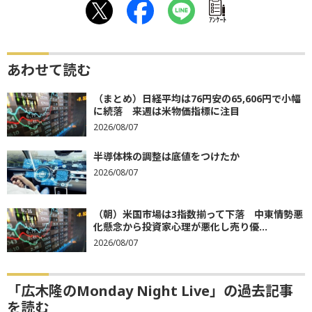
ｱﾝｹｰﾄ
あわせて読む
（まとめ）日経平均は76円安の65,606円で小幅
に続落 来週は米物価指標に注目
2026/08/07
半導体株の調整は底値をつけたか
2026/08/07
（朝）米国市場は3指数揃って下落 中東情勢悪
化懸念から投資家心理が悪化し売り優...
2026/08/07
「広木隆のMonday Night Live」の過去記事
を読む