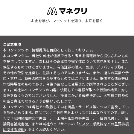
お金を学び、マーケットを知り、未来を描く
ご留意事項
本コンテンツは、情報提供を目的として行っております。
本コンテンツは、当社や当社が信頼できると考える情報源から提供されたもの
を提供していますが、当社はその正確性や完全性について意見を表明し、また
保証するものではございません。有価証券の購入、売却、デリバティブ取引、
その他の取引を推奨し、勧誘するものではありません。また、過去の実績や予
想・意見は、将来の結果を保証するものではございません。提供する情報等は
作成時現在のものであり、今後予告なしに変更または削除されることがござい
ます。当社は本コンテンツの内容に依拠してお客様が取った行動の結果に対し
責任を負うものではございません。投資にかかる最終決定は、お客様ご自身の
判断と責任でなさるようお願いいたします。
本コンテンツでは当社でお取扱している商品・サービス等について言及してい
る部分があります。商品ごとに手数料等およびリスクは異なりますので、詳し
くは「契約締結前交付書面」、「上場有価証券等書面」、「目論見書」、「目
論見書補完書面」または当社ウェブサイトの「
リスク・手数料などの重要事項
に関する説明
」をよくお読みください。