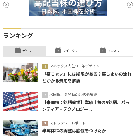
ランキング
デイリー
ウイークリー
マンスリー
マネックス人生100年デザイン
「墓じまい」には期限がある？墓じまいの流れ
とかかる費用を解説
米国株、業界動向と銘柄解説
【米国株：銘柄発掘】業績上振れ5銘柄、パラ
ンティア・テクノロジー...
ストラテジーレポート
半導体株の調整は底値をつけたか