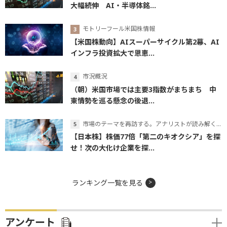
大幅続伸 AI・半導体銘...
モトリーフール米国株情報
【米国株動向】AIスーパーサイクル第2幕、AI
インフラ投資拡大で恩恵...
市況概況
（朝）米国市場では主要3指数がまちまち 中
東情勢を巡る懸念の後退...
市場のテーマを再訪する。アナリストが読み解くテーマの本質
【日本株】株価77倍「第二のキオクシア」を探
せ！次の大化け企業を探...
ランキング一覧を見る
アンケート