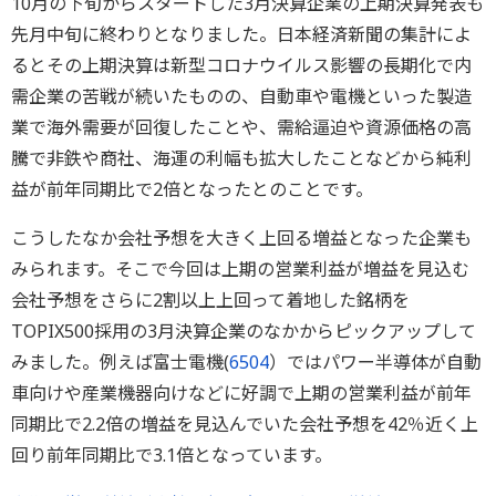
10月の下旬からスタートした3月決算企業の上期決算発表も
先月中旬に終わりとなりました。日本経済新聞の集計によ
るとその上期決算は新型コロナウイルス影響の長期化で内
需企業の苦戦が続いたものの、自動車や電機といった製造
業で海外需要が回復したことや、需給逼迫や資源価格の高
騰で非鉄や商社、海運の利幅も拡大したことなどから純利
益が前年同期比で2倍となったとのことです。
こうしたなか会社予想を大きく上回る増益となった企業も
みられます。そこで今回は上期の営業利益が増益を見込む
会社予想をさらに2割以上上回って着地した銘柄を
TOPIX500採用の3月決算企業のなかからピックアップして
みました。例えば富士電機(
6504
）ではパワー半導体が自動
車向けや産業機器向けなどに好調で上期の営業利益が前年
同期比で2.2倍の増益を見込んでいた会社予想を42％近く上
回り前年同期比で3.1倍となっています。