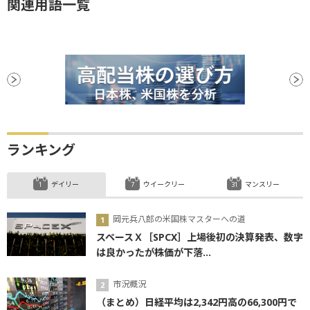
関連用語一覧
ランキング
デイリー
ウイークリー
マンスリー
岡元兵八郎の米国株マスターへの道
スペースＸ［SPCX］上場後初の決算発表、数字
は良かったが株価が下落...
市況概況
（まとめ）日経平均は2,342円高の66,300円で