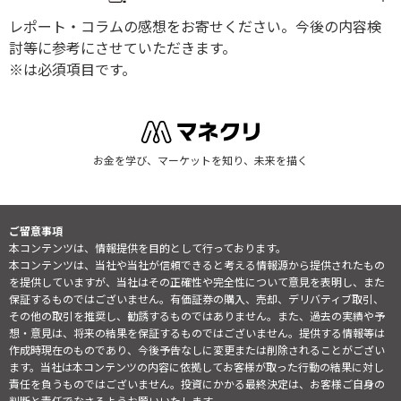
レポート・コラムの感想をお寄せください。今後の内容検
討等に参考にさせていただきます。
※は必須項目です。
お金を学び、マーケットを知り、未来を描く
ご留意事項
本コンテンツは、情報提供を目的として行っております。
本コンテンツは、当社や当社が信頼できると考える情報源から提供されたもの
を提供していますが、当社はその正確性や完全性について意見を表明し、また
保証するものではございません。有価証券の購入、売却、デリバティブ取引、
その他の取引を推奨し、勧誘するものではありません。また、過去の実績や予
想・意見は、将来の結果を保証するものではございません。提供する情報等は
作成時現在のものであり、今後予告なしに変更または削除されることがござい
ます。当社は本コンテンツの内容に依拠してお客様が取った行動の結果に対し
責任を負うものではございません。投資にかかる最終決定は、お客様ご自身の