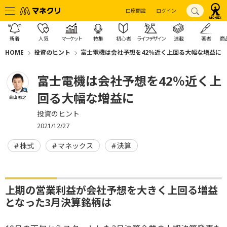
口座開設
ログイン
新着
人気
マーケット
特集
初心者
ライフデザイン
連載
著者
商
HOME
投資のヒント
富士電機は会社予想を42％近く上回る大幅な増益に
富士電機は会社予想を42％近く上
回る大幅な増益に
金山 敏之
投資のヒント
2021/12/27
株式
マネックス
決算
上期の営業利益が会社予想を大きく上回る増益
となった3月決算銘柄は