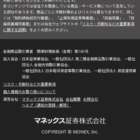
判断と責任でなさるようお願いいたします。
本コンテンツでは当社でお取扱している商品・サービス等について言及してい
る部分があります。商品ごとに手数料等およびリスクは異なりますので、詳し
くは「契約締結前交付書面」、「上場有価証券等書面」、「目論見書」、「目
論見書補完書面」または当社ウェブサイトの「
リスク・手数料などの重要事項
に関する説明
」をよくお読みください。
金融商品取引業者 関東財務局長（金商）第165号
日本証券業協会、一般社団法人 第二種金融商品取引業協会、一般社
団法人 金融先物取引業協会、
一般社団法人 日本暗号資産等取引業協会、一般社団法人 資産運用業
協会
リスク・手数料などの重要事項
個人情報のお取り扱いについて
マネックス証券株式会社
会社概要
お問合せ
ヘルプ（通知の登録・解除）
COPYRIGHT © MONEX, Inc.