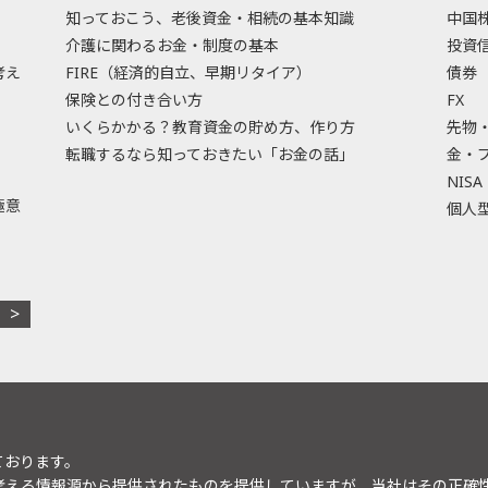
知っておこう、老後資金・相続の基本知識
中国
介護に関わるお金・制度の基本
投資
考え
FIRE（経済的自立、早期リタイア）
債券
保険との付き合い方
FX
いくらかかる？教育資金の貯め方、作り方
先物
転職するなら知っておきたい「お金の話」
金・
NISA
極意
個人型
ております。
考える情報源から提供されたものを提供していますが、当社はその正確