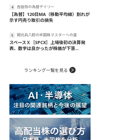
吉田恒の為替デイリー
【為替】120日MA（移動平均線）割れが
示す円売り取引の損失
岡元兵八郎の米国株マスターへの道
スペースＸ［SPCX］上場後初の決算発
表、数字は良かったが株価が下落...
ランキング一覧を見る