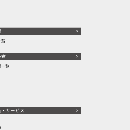
者
一覧
心者
者一覧
品・サービス
株