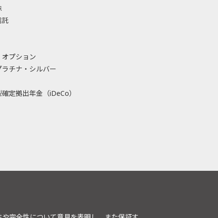
株
信託
・オプション
プラチナ・シルバー
確定拠出年金（iDeCo）
性や完全性について意見を表明し、また保証す