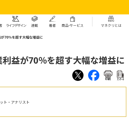
者
ライフデザイン
連載
著者
商
品・
サービス
マネクリとは
が70％を超す大幅な増益に
利益が70％を超す大幅な増益に
印刷
ｱﾝｹｰﾄ
ケット・アナリスト