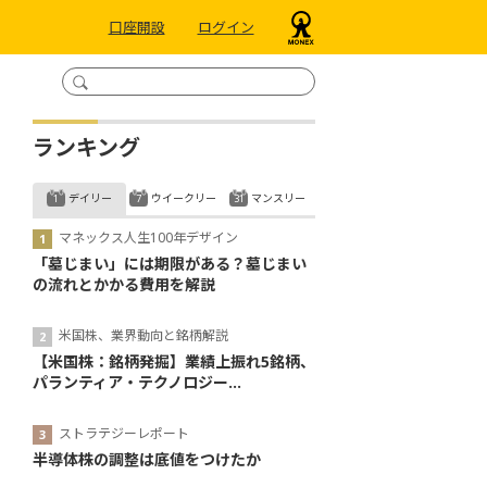
口座開設
ログイン
ランキング
デイリー
ウイークリー
マンスリー
マネックス人生100年デザイン
「墓じまい」には期限がある？墓じまい
の流れとかかる費用を解説
米国株、業界動向と銘柄解説
【米国株：銘柄発掘】業績上振れ5銘柄、
パランティア・テクノロジー...
ストラテジーレポート
半導体株の調整は底値をつけたか