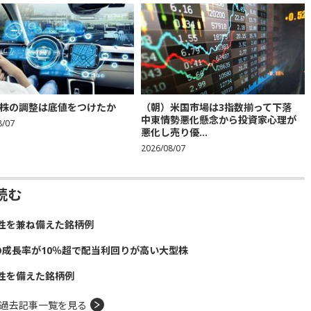
株の調整は底値をつけたか
（朝）米国市場は3指数揃って下落
中東情勢悪化懸念から投資家心理が
8/07
悪化し売り優...
2026/08/07
読む
性を兼ね備えた銘柄例
の成長率が10％超で配当利回りが高い大型株
性を備えた銘柄例
過去記事一覧を見る