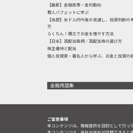
【最新】金融政策・金利動向
賢人バフェットに学ぶ
【為替】米ドル円今後の見通し、投資判断の
方
らくちん！積立でお金を増やす方法
【日米】高配当銘柄／高配当株の選び方
株主優待と配当
個人投資家・著名人から学ぶ、お金と投資の
金融用語集
ご留意事項
本コンテンツは、情報提供を目的として行っ
本コンテンツは、当社や当社が信頼できると