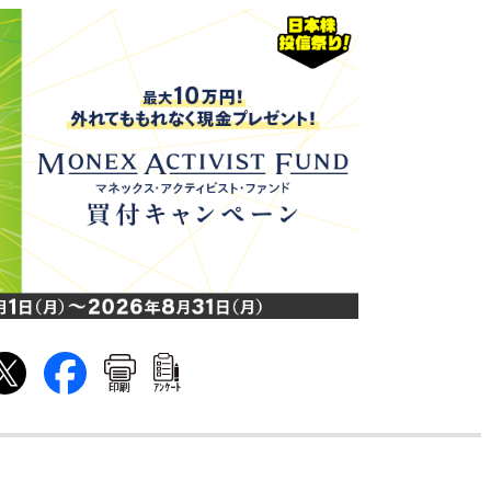
印刷
ｱﾝｹｰﾄ