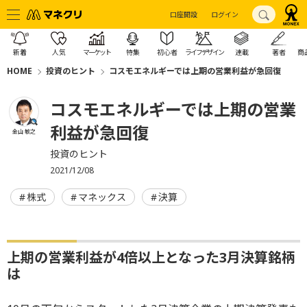
口座開設
ログイン
新着
人気
マーケット
特集
初心者
ライフデザイン
連載
著者
商
HOME
投資のヒント
コスモエネルギーでは上期の営業利益が急回復
コスモエネルギーでは上期の営業
利益が急回復
金山 敏之
投資のヒント
2021/12/08
株式
マネックス
決算
上期の営業利益が4倍以上となった3月決算銘柄
は