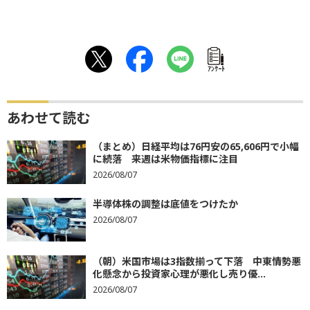
ｱﾝｹｰﾄ
あわせて読む
（まとめ）日経平均は76円安の65,606円で小幅
に続落 来週は米物価指標に注目
2026/08/07
半導体株の調整は底値をつけたか
2026/08/07
（朝）米国市場は3指数揃って下落 中東情勢悪
化懸念から投資家心理が悪化し売り優...
2026/08/07