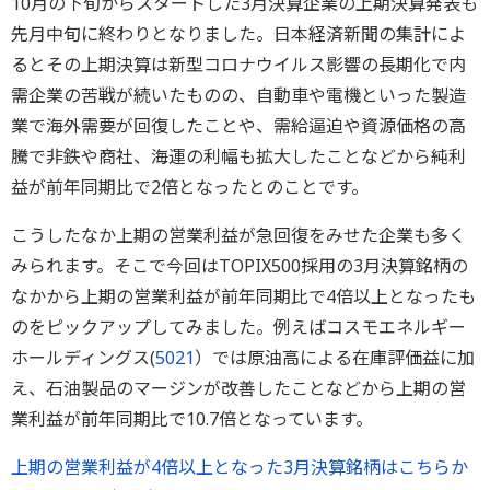
10月の下旬からスタートした3月決算企業の上期決算発表も
先月中旬に終わりとなりました。日本経済新聞の集計によ
るとその上期決算は新型コロナウイルス影響の長期化で内
需企業の苦戦が続いたものの、自動車や電機といった製造
業で海外需要が回復したことや、需給逼迫や資源価格の高
騰で非鉄や商社、海運の利幅も拡大したことなどから純利
益が前年同期比で2倍となったとのことです。
こうしたなか上期の営業利益が急回復をみせた企業も多く
みられます。そこで今回はTOPIX500採用の3月決算銘柄の
なかから上期の営業利益が前年同期比で4倍以上となったも
のをピックアップしてみました。例えばコスモエネルギー
ホールディングス(
5021
）では原油高による在庫評価益に加
え、石油製品のマージンが改善したことなどから上期の営
業利益が前年同期比で10.7倍となっています。
上期の営業利益が4倍以上となった3月決算銘柄はこちらか