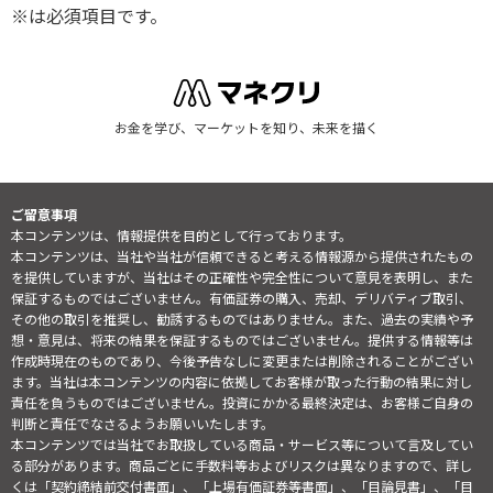
※は必須項目です。
お金を学び、マーケットを知り、未来を描く
ご留意事項
本コンテンツは、情報提供を目的として行っております。
本コンテンツは、当社や当社が信頼できると考える情報源から提供されたもの
を提供していますが、当社はその正確性や完全性について意見を表明し、また
保証するものではございません。有価証券の購入、売却、デリバティブ取引、
その他の取引を推奨し、勧誘するものではありません。また、過去の実績や予
想・意見は、将来の結果を保証するものではございません。提供する情報等は
作成時現在のものであり、今後予告なしに変更または削除されることがござい
ます。当社は本コンテンツの内容に依拠してお客様が取った行動の結果に対し
責任を負うものではございません。投資にかかる最終決定は、お客様ご自身の
判断と責任でなさるようお願いいたします。
本コンテンツでは当社でお取扱している商品・サービス等について言及してい
る部分があります。商品ごとに手数料等およびリスクは異なりますので、詳し
くは「契約締結前交付書面」、「上場有価証券等書面」、「目論見書」、「目