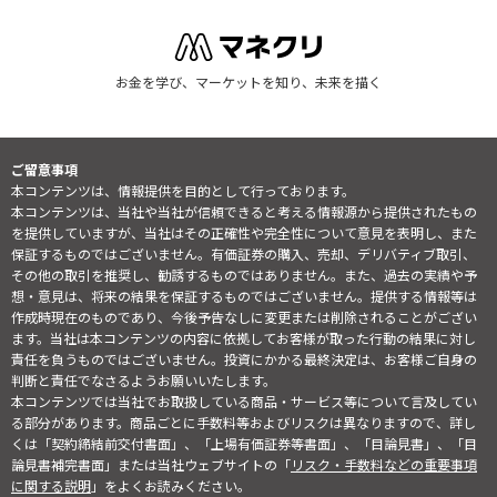
お金を学び、マーケットを知り、未来を描く
ご留意事項
本コンテンツは、情報提供を目的として行っております。
本コンテンツは、当社や当社が信頼できると考える情報源から提供されたもの
を提供していますが、当社はその正確性や完全性について意見を表明し、また
保証するものではございません。有価証券の購入、売却、デリバティブ取引、
その他の取引を推奨し、勧誘するものではありません。また、過去の実績や予
想・意見は、将来の結果を保証するものではございません。提供する情報等は
作成時現在のものであり、今後予告なしに変更または削除されることがござい
ます。当社は本コンテンツの内容に依拠してお客様が取った行動の結果に対し
責任を負うものではございません。投資にかかる最終決定は、お客様ご自身の
判断と責任でなさるようお願いいたします。
本コンテンツでは当社でお取扱している商品・サービス等について言及してい
る部分があります。商品ごとに手数料等およびリスクは異なりますので、詳し
くは「契約締結前交付書面」、「上場有価証券等書面」、「目論見書」、「目
論見書補完書面」または当社ウェブサイトの「
リスク・手数料などの重要事項
に関する説明
」をよくお読みください。