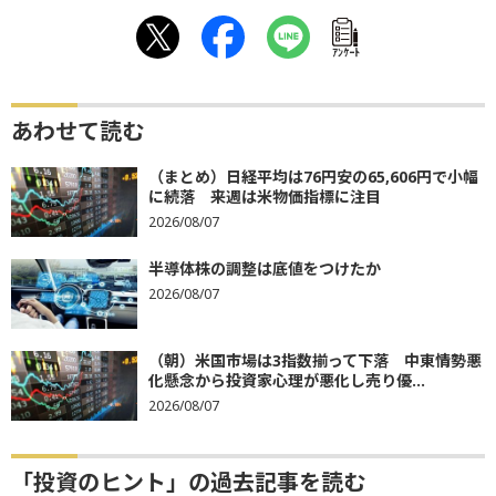
ｱﾝｹｰﾄ
あわせて読む
（まとめ）日経平均は76円安の65,606円で小幅
に続落 来週は米物価指標に注目
2026/08/07
半導体株の調整は底値をつけたか
2026/08/07
（朝）米国市場は3指数揃って下落 中東情勢悪
化懸念から投資家心理が悪化し売り優...
2026/08/07
「投資のヒント」の過去記事を読む