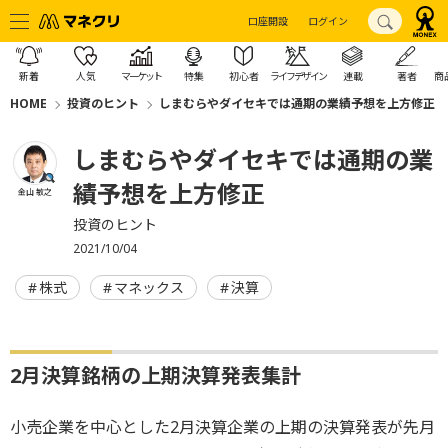
口座開設
ログイン
新着
人気
マーケット
特集
初心者
ライフデザイン
連載
著者
商
HOME
投資のヒント
しまむらやダイセキでは通期の業績予想を上方修正
しまむらやダイセキでは通期の業
績予想を上方修正
金山 敏之
投資のヒント
2021/10/04
株式
マネックス
決算
2月決算銘柄の上期決算発表集計
小売企業を中心とした2月決算企業の上期の決算発表が先月