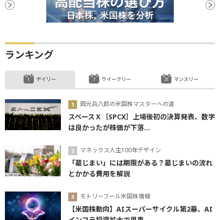
ランキング
デイリー
ウイークリー
マンスリー
岡元兵八郎の米国株マスターへの道
スペースＸ［SPCX］上場後初の決算発表、数字
は良かったが株価が下落...
マネックス人生100年デザイン
「墓じまい」には期限がある？墓じまいの流れ
とかかる費用を解説
モトリーフール米国株情報
【米国株動向】AIスーパーサイクル第2幕、AI
インフラ投資拡大で恩恵...