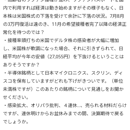
内で利用すれば経済は動き始めますがその様子もなく、日
本株は米国株式の下落を受けて余計に下落の状況。7月8月
の3万円復活は遠のき、11月の希望接種者完了以降の経済正
常化を待つのでは？
​・接種率頭打ちの米国でデルタ株の感染者が大幅に増加
し、米国株が軟調になった場合、それに引きずられて、日
経平均が今年の安値（27,055円）を下抜けるということは
ありそうですか？
​・半導体銘柄として日本マイクロニクス、スクリン、ディ
スコを保有していますがどれも下げがきついです。（単位
未満株ですが）このあたりの銘柄について見通しをお聞か
せください。
・感染拡大、オリパラ批判、４連休…、売られる材料だらけ
ですが、連休明けからお盆休みまでの間、決算期待で戻る
でしょうか。