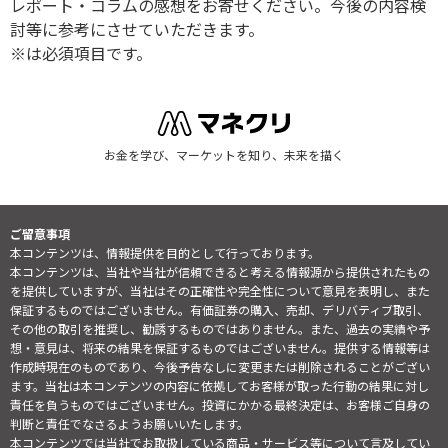
レポート・コラムの感想をお寄せください。今後の内容検
討等に参考にさせていただきます。
※は必須項目です。
お金を学び、マーケットを知り、未来を描く
ご留意事項
本コンテンツは、情報提供を目的として行っております。
本コンテンツは、当社や当社が信頼できると考える情報源から提供されたもの
を提供していますが、当社はその正確性や完全性について意見を表明し、また
保証するものではございません。有価証券の購入、売却、デリバティブ取引、
その他の取引を推奨し、勧誘するものではありません。また、過去の実績や予
想・意見は、将来の結果を保証するものではございません。提供する情報等は
作成時現在のものであり、今後予告なしに変更または削除されることがござい
ます。当社は本コンテンツの内容に依拠してお客様が取った行動の結果に対し
責任を負うものではございません。投資にかかる最終決定は、お客様ご自身の
判断と責任でなさるようお願いいたします。
本コンテンツでは当社でお取扱している商品・サービス等について言及してい