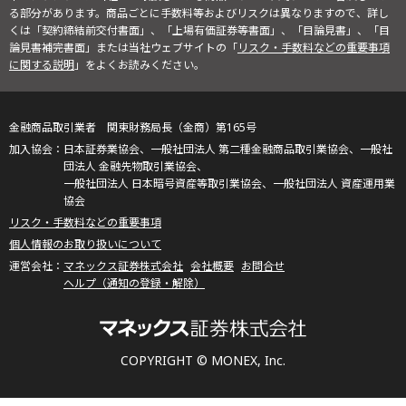
る部分があります。商品ごとに手数料等およびリスクは異なりますので、詳し
くは「契約締結前交付書面」、「上場有価証券等書面」、「目論見書」、「目
論見書補完書面」または当社ウェブサイトの「
リスク・手数料などの重要事項
に関する説明
」をよくお読みください。
金融商品取引業者 関東財務局長（金商）第165号
日本証券業協会、一般社団法人 第二種金融商品取引業協会、一般社
団法人 金融先物取引業協会、
一般社団法人 日本暗号資産等取引業協会、一般社団法人 資産運用業
協会
リスク・手数料などの重要事項
個人情報のお取り扱いについて
マネックス証券株式会社
会社概要
お問合せ
ヘルプ（通知の登録・解除）
COPYRIGHT © MONEX, Inc.