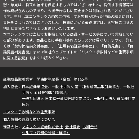
想・意見は、将来の結果を保証するものではございません。提供する情報等は
作成時現在のものであり、今後予告なしに変更または削除されることがござい
ます。当社は本コンテンツの内容に依拠してお客様が取った行動の結果に対し
責任を負うものではございません。投資にかかる最終決定は、お客様ご自身の
判断と責任でなさるようお願いいたします。
本コンテンツでは当社でお取扱している商品・サービス等について言及してい
る部分があります。商品ごとに手数料等およびリスクは異なりますので、詳し
くは「契約締結前交付書面」、「上場有価証券等書面」、「目論見書」、「目
論見書補完書面」または当社ウェブサイトの「
リスク・手数料などの重要事項
に関する説明
」をよくお読みください。
金融商品取引業者 関東財務局長（金商）第165号
日本証券業協会、一般社団法人 第二種金融商品取引業協会、一般社
団法人 金融先物取引業協会、
一般社団法人 日本暗号資産等取引業協会、一般社団法人 資産運用業
協会
リスク・手数料などの重要事項
個人情報のお取り扱いについて
マネックス証券株式会社
会社概要
お問合せ
ヘルプ（通知の登録・解除）