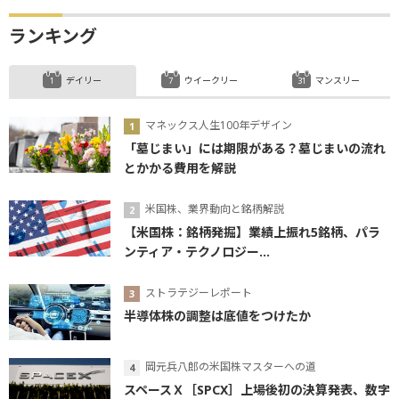
ランキング
デイリー
ウイークリー
マンスリー
マネックス人生100年デザイン
「墓じまい」には期限がある？墓じまいの流れ
とかかる費用を解説
米国株、業界動向と銘柄解説
【米国株：銘柄発掘】業績上振れ5銘柄、パラ
ンティア・テクノロジー...
ストラテジーレポート
半導体株の調整は底値をつけたか
岡元兵八郎の米国株マスターへの道
スペースＸ［SPCX］上場後初の決算発表、数字