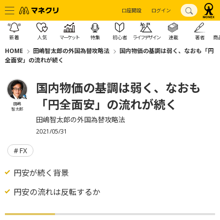
口座開設
ログイン
新着
人気
マーケット
特集
初心者
ライフデザイン
連載
著者
商
HOME
田嶋智太郎の外国為替攻略法
国内物価の基調は弱く、なおも「円
全面安」の流れが続く
国内物価の基調は弱く、なおも
「円全面安」の流れが続く
田嶋
智太郎
田嶋智太郎の外国為替攻略法
2021/05/31
FX
円安が続く背景
円安の流れは反転するか