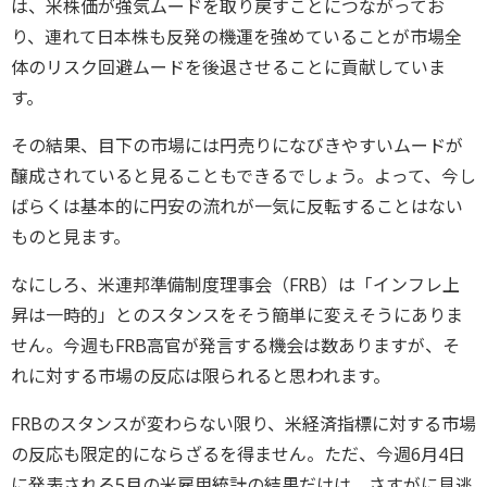
は、米株価が強気ムードを取り戻すことにつながってお
り、連れて日本株も反発の機運を強めていることが市場全
体のリスク回避ムードを後退させることに貢献していま
す。
その結果、目下の市場には円売りになびきやすいムードが
醸成されていると見ることもできるでしょう。よって、今し
ばらくは基本的に円安の流れが一気に反転することはない
ものと見ます。
なにしろ、米連邦準備制度理事会（FRB）は「インフレ上
昇は一時的」とのスタンスをそう簡単に変えそうにありま
せん。今週もFRB高官が発言する機会は数ありますが、そ
れに対する市場の反応は限られると思われます。
FRBのスタンスが変わらない限り、米経済指標に対する市場
の反応も限定的にならざるを得ません。ただ、今週6月4日
に発表される5月の米雇用統計の結果だけは、さすがに見逃