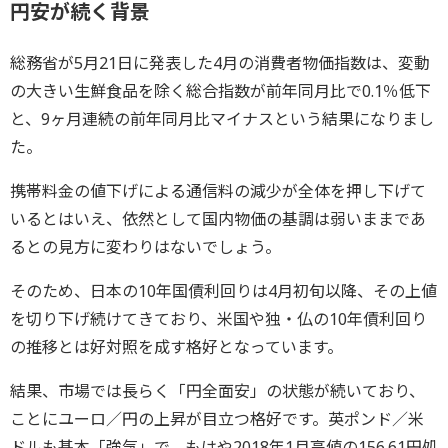
円安が続く背景
総務省が5月21日に発表した4月の消費者物価指数は、変動
の大きい生鮮食品を除く総合指数が前年同月比で0.1％低下
と、9ヶ月連続の前年同月比マイナスという結果になりまし
た。
携帯料金の値下げによる通信料の減少が全体を押し下げて
いるとはいえ、依然として国内物価の基調は弱いままであ
るとの見方に変わりはないでしょう。
そのため、日本の10年国債利回りは4月初旬以降、その上値
を切り下げ続けてきており、米国や独・仏の10年債利回り
の推移とは好対照を成す格好となっています。
結果、市場では長らく「円全面安」の状態が続いており、
ことにユーロ／円の上昇が目立つ格好です。英ポンド／米
ドルも基本「強気」で、もはや2018年1月高値の156.61円処