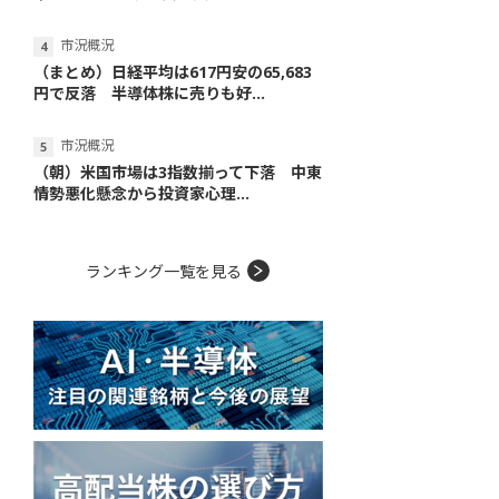
市況概況
（まとめ）日経平均は617円安の65,683
円で反落 半導体株に売りも好...
市況概況
（朝）米国市場は3指数揃って下落 中東
情勢悪化懸念から投資家心理...
ランキング一覧を見る