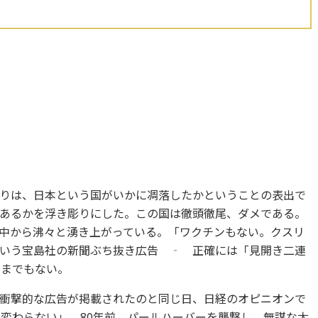
りは、日本という国がいかに凋落したかということの表出で
あるかを浮き彫りにした。この国は徹頭徹尾、ダメである。
中から沸々と湧き上がっている。「ワクチンもない。クスリ
いう宝島社の新聞ぶち抜き広告 ‐ 正確には「見開き二連
るまでもない。
衝撃的な広告が掲載されたのと同じ日、日経のオピニオンで
ぜ変わらない」。80年前、パールハーバーを襲撃し、無謀な太