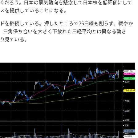
くだろう。日本の景気動向を懸念して日本株を低評価にして
スを提供していることになる。
ドを継続している。押したところで75日線も割らず、緩やか
だ。三角保ち合いを大きく下放れた日経平均とは異なる動き
り見ている。