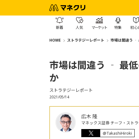
新着
人気
マーケット
特集
初心
HOME
ストラテジーレポート
市場は間違う ‐
市場は間違う ‐ 最
か
ストラテジーレポート
2021/05/14
広木 隆
マネックス証券 チーフ・ストラ
@TakashiHiroki