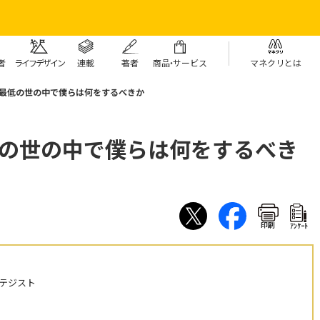
者
ライフデザイン
連載
著者
商
品・
サービス
マネクリとは
 最低の世の中で僕らは何をするべきか
低の世の中で僕らは何をするべき
印刷
ｱﾝｹｰﾄ
テジスト