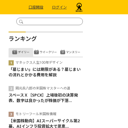
口座開設
ログイン
ランキング
デイリー
ウイークリー
マンスリー
マネックス人生100年デザイン
「墓じまい」には期限がある？墓じまい
の流れとかかる費用を解説
岡元兵八郎の米国株マスターへの道
スペースＸ［SPCX］上場後初の決算発
表、数字は良かったが株価が下落...
モトリーフール米国株情報
【米国株動向】AIスーパーサイクル第2
幕、AIインフラ投資拡大で恩恵...