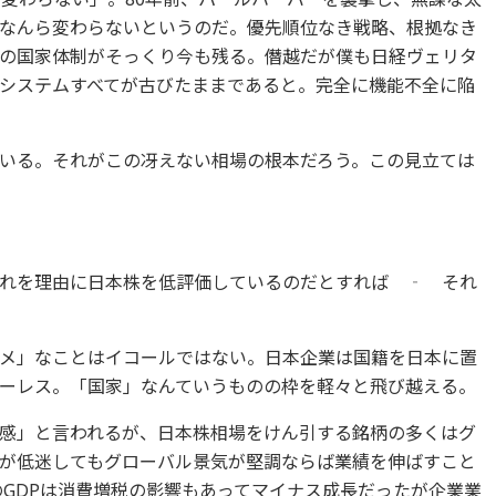
なんら変わらないというのだ。優先順位なき戦略、根拠なき
の国家体制がそっくり今も残る。僭越だが僕も日経ヴェリタ
システムすべてが古びたままであると。完全に機能不全に陥
いる。それがこの冴えない相場の根本だろう。この見立ては
れを理由に日本株を低評価しているのだとすれば ‐ それ
メ」なことはイコールではない。日本企業は国籍を日本に置
ーレス。「国家」なんていうものの枠を軽々と飛び越える。
感」と言われるが、日本株相場をけん引する銘柄の多くはグ
が低迷してもグローバル景気が堅調ならば業績を伸ばすこと
のGDPは消費増税の影響もあってマイナス成長だったが企業業