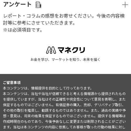
アンケート
レポート・コラムの感想をお寄せください。今後の内容検
討等に参考にさせていただきます。
※は必須項目です。
お金を学び、マーケットを知り、未来を描く
ご留意事項
本コンテンツは、情報提供を目的として行っております。
本コンテンツは、当社や当社が信頼できると考える情報源から提供されたもの
を提供していますが、当社はその正確性や完全性について意見を表明し、また
保証するものではございません。有価証券の購入、売却、デリバティブ取引、
その他の取引を推奨し、勧誘するものではありません。また、過去の実績や予
想・意見は、将来の結果を保証するものではございません。提供する情報等は
作成時現在のものであり、今後予告なしに変更または削除されることがござい
ます。当社は本コンテンツの内容に依拠してお客様が取った行動の結果に対し