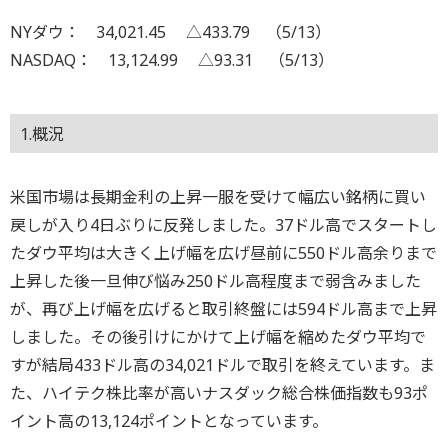
NYダウ： 34,021.45 △433.79 （5/13）
NASDAQ： 13,124.99 △93.31 （5/13）
1.概況
米国市場は長期金利の上昇一服を受けて幅広い銘柄に買い
戻しが入り4日ぶりに反発しました。37ドル高でスタートし
たダウ平均は大きく上げ幅を広げ昼前に550ドル高余りまで
上昇した後一旦伸び悩み250ドル高程度まで弱含みました
が、再び上げ幅を広げると取引終盤には594ドル高まで上昇
しました。その後引けにかけて上げ幅を縮めたダウ平均で
すが結局433ドル高の34,021ドルで取引を終えています。ま
た、ハイテク株比率が高いナスダック総合株価指数も93ポ
イント高の13,124ポイントとなっています。