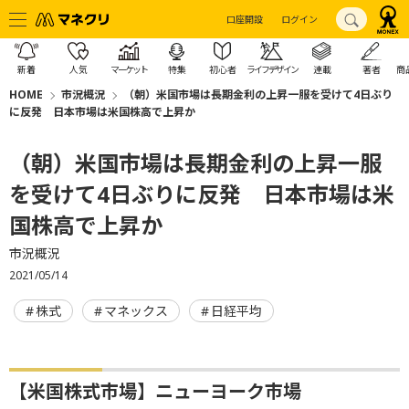
口座開設
ログイン
新着
人気
マーケット
特集
初心者
ライフデザイン
連載
著者
商
HOME
市況概況
（朝）米国市場は長期金利の上昇一服を受けて4日ぶり
に反発 日本市場は米国株高で上昇か
（朝）米国市場は長期金利の上昇一服
を受けて4日ぶりに反発 日本市場は米
国株高で上昇か
市況概況
2021/05/14
株式
マネックス
日経平均
【米国株式市場】ニューヨーク市場