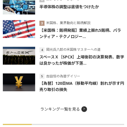
半導体株の調整は底値をつけたか
米国株、業界動向と銘柄解説
【米国株：銘柄発掘】業績上振れ5銘柄、パラ
ンティア・テクノロジー...
岡元兵八郎の米国株マスターへの道
スペースＸ［SPCX］上場後初の決算発表、数字
は良かったが株価が下落...
吉田恒の為替デイリー
【為替】120日MA（移動平均線）割れが示す円
売り取引の損失
ランキング一覧を見る