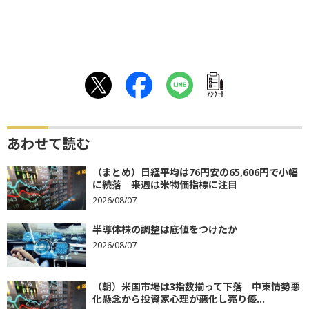
ｱﾝｹｰﾄ
あわせて読む
（まとめ）日経平均は76円安の65,606円で小幅
に続落 来週は米物価指標に注目
2026/08/07
半導体株の調整は底値をつけたか
2026/08/07
（朝）米国市場は3指数揃って下落 中東情勢悪
化懸念から投資家心理が悪化し売り優...