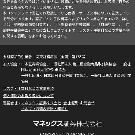
責任を負うものではございません。投資にかかる最終決定は、お客様ご自身の
判断と責任でなさるようお願いいたします。
本コンテンツでは当社でお取扱している商品・サービス等について言及してい
る部分があります。商品ごとに手数料等およびリスクは異なりますので、詳し
くは「契約締結前交付書面」、「上場有価証券等書面」、「目論見書」、「目
論見書補完書面」または当社ウェブサイトの「
リスク・手数料などの重要事項
に関する説明
」をよくお読みください。
金融商品取引業者 関東財務局長（金商）第165号
日本証券業協会、一般社団法人 第二種金融商品取引業協会、一般社
団法人 金融先物取引業協会、
一般社団法人 日本暗号資産等取引業協会、一般社団法人 資産運用業
協会
リスク・手数料などの重要事項
個人情報のお取り扱いについて
マネックス証券株式会社
会社概要
お問合せ
ヘルプ（通知の登録・解除）
COPYRIGHT © MONEX, Inc.