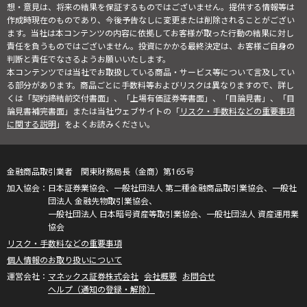
想・意見は、将来の結果を保証するものではございません。提供する情報等は
作成時現在のものであり、今後予告なしに変更または削除されることがござい
ます。当社は本コンテンツの内容に依拠してお客様が取った行動の結果に対し
責任を負うものではございません。投資にかかる最終決定は、お客様ご自身の
判断と責任でなさるようお願いいたします。
本コンテンツでは当社でお取扱している商品・サービス等について言及してい
る部分があります。商品ごとに手数料等およびリスクは異なりますので、詳し
くは「契約締結前交付書面」、「上場有価証券等書面」、「目論見書」、「目
論見書補完書面」または当社ウェブサイトの「
リスク・手数料などの重要事項
に関する説明
」をよくお読みください。
金融商品取引業者 関東財務局長（金商）第165号
日本証券業協会、一般社団法人 第二種金融商品取引業協会、一般社
団法人 金融先物取引業協会、
一般社団法人 日本暗号資産等取引業協会、一般社団法人 資産運用業
協会
リスク・手数料などの重要事項
個人情報のお取り扱いについて
マネックス証券株式会社
会社概要
お問合せ
ヘルプ（通知の登録・解除）