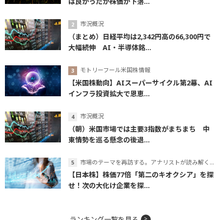
は良かったが株価が下落...
市況概況
（まとめ）日経平均は2,342円高の66,300円で
大幅続伸 AI・半導体銘...
モトリーフール米国株情報
【米国株動向】AIスーパーサイクル第2幕、AI
インフラ投資拡大で恩恵...
市況概況
（朝）米国市場では主要3指数がまちまち 中
東情勢を巡る懸念の後退...
市場のテーマを再訪する。アナリストが読み解くテーマの本質
【日本株】株価77倍「第二のキオクシア」を探
せ！次の大化け企業を探...
ランキング一覧を見る