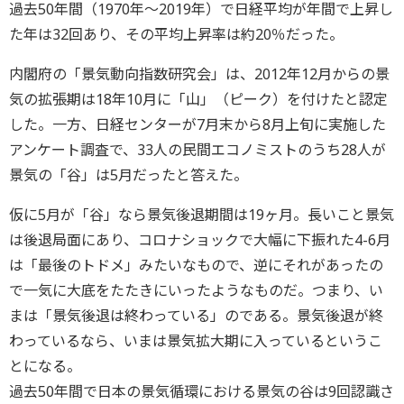
過去50年間（1970年～2019年）で日経平均が年間で上昇し
た年は32回あり、その平均上昇率は約20％だった。
内閣府の「景気動向指数研究会」は、2012年12月からの景
気の拡張期は18年10月に「山」（ピーク）を付けたと認定
した。一方、日経センターが7月末から8月上旬に実施した
アンケート調査で、33人の民間エコノミストのうち28人が
景気の「谷」は5月だったと答えた。
仮に5月が「谷」なら景気後退期間は19ヶ月。長いこと景気
は後退局面にあり、コロナショックで大幅に下振れた4-6月
は「最後のトドメ」みたいなもので、逆にそれがあったの
で一気に大底をたたきにいったようなものだ。つまり、い
まは「景気後退は終わっている」のである。景気後退が終
わっているなら、いまは景気拡大期に入っているというこ
とになる。
過去50年間で日本の景気循環における景気の谷は9回認識さ