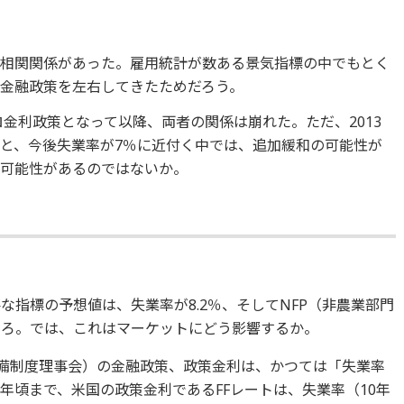
い相関関係があった。雇用統計が数ある景気指標の中でもとく
金融政策を左右してきたためだろう。
ロ金利政策となって以降、両者の関係は崩れた。ただ、2013
と、今後失業率が7％に近付く中では、追加緩和の可能性が
る可能性があるのではないか。
な指標の予想値は、失業率が8.2％、そしてNFP（非農業部門
ころ。では、これはマーケットにどう影響するか。
準備制度理事会）の金融政策、政策金利は、かつては「失業率
8年頃まで、米国の政策金利であるFFレートは、失業率（10年