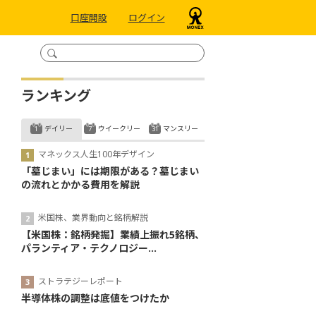
口座開設
ログイン
ランキング
デイリー
ウイークリー
マンスリー
マネックス人生100年デザイン
「墓じまい」には期限がある？墓じまい
の流れとかかる費用を解説
米国株、業界動向と銘柄解説
【米国株：銘柄発掘】業績上振れ5銘柄、
パランティア・テクノロジー...
ストラテジーレポート
半導体株の調整は底値をつけたか