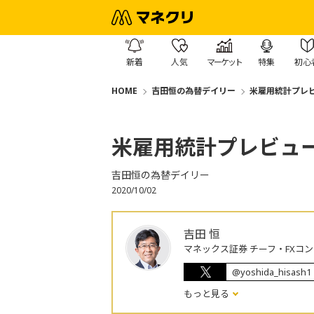
新着
人気
マーケット
特集
初心
HOME
吉田恒の為替デイリー
米雇用統計プレ
米雇用統計プレビュ
吉田恒の為替デイリー
2020/10/02
吉田 恒
マネックス証券 チーフ・FXコ
@yoshida_hisash1
もっと見る