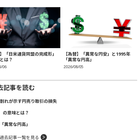
】「日米通貨同盟の完成形」
【為替】「異常な円安」と1995年
とは？
「異常な円高」
8/06
2026/08/05
去記事を読む
）割れが示す円売り取引の損失
」の意味とは？
年「異常な円高」
過去記事一覧を見る