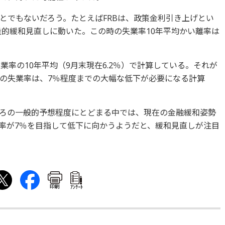
とでもないだろう。たとえばFRBは、政策金利引き上げとい
量的緩和見直しに動いた。この時の失業率10年平均かい離率は
業率の10年平均（9月末現在6.2％）で計算している。それが
発表の失業率は、7％程度までの大幅な低下が必要になる計算
ろの一般的予想程度にとどまる中では、現在の金融緩和姿勢
率が7％を目指して低下に向かうようだと、緩和見直しが注目
印刷
ｱﾝｹｰﾄ