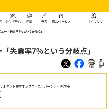
者
ライフデザイン
連載
著者
商
品・
サービス
マネクリとは
ビュー「失業率7％という分岐点」
ー「失業率7％という分岐点」
印刷
ｱﾝｹｰﾄ
ンサルタント兼マネックス・ユニバーシティ FX学長