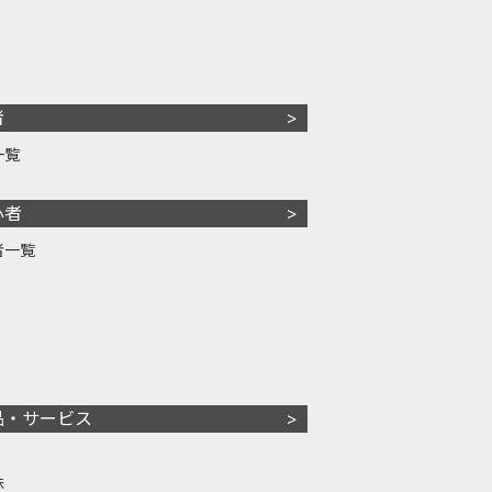
者
一覧
心者
者一覧
品・サービス
株