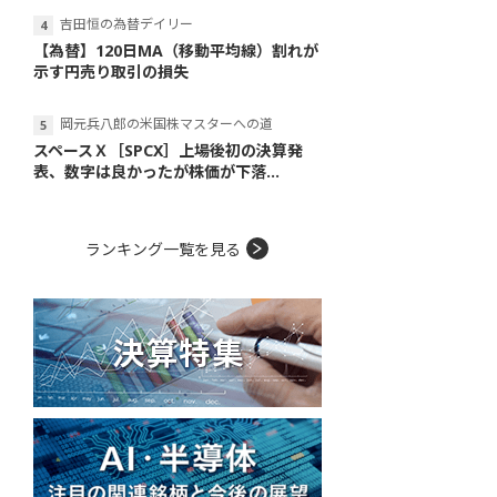
吉田恒の為替デイリー
【為替】120日MA（移動平均線）割れが
示す円売り取引の損失
岡元兵八郎の米国株マスターへの道
スペースＸ［SPCX］上場後初の決算発
表、数字は良かったが株価が下落...
ランキング一覧を見る