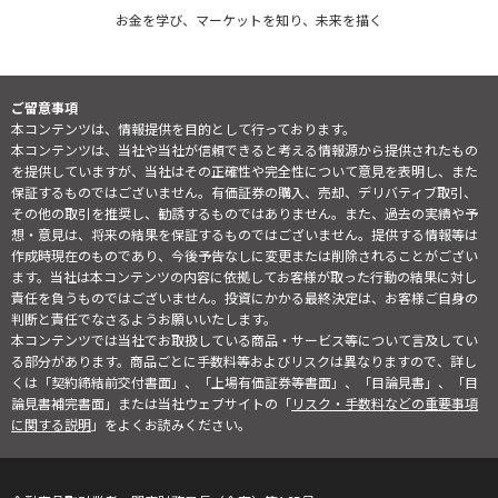
お金を学び、マーケットを知り、未来を描く
ご留意事項
本コンテンツは、情報提供を目的として行っております。
本コンテンツは、当社や当社が信頼できると考える情報源から提供されたもの
を提供していますが、当社はその正確性や完全性について意見を表明し、また
保証するものではございません。有価証券の購入、売却、デリバティブ取引、
その他の取引を推奨し、勧誘するものではありません。また、過去の実績や予
想・意見は、将来の結果を保証するものではございません。提供する情報等は
作成時現在のものであり、今後予告なしに変更または削除されることがござい
ます。当社は本コンテンツの内容に依拠してお客様が取った行動の結果に対し
責任を負うものではございません。投資にかかる最終決定は、お客様ご自身の
判断と責任でなさるようお願いいたします。
本コンテンツでは当社でお取扱している商品・サービス等について言及してい
る部分があります。商品ごとに手数料等およびリスクは異なりますので、詳し
くは「契約締結前交付書面」、「上場有価証券等書面」、「目論見書」、「目
論見書補完書面」または当社ウェブサイトの「
リスク・手数料などの重要事項
に関する説明
」をよくお読みください。