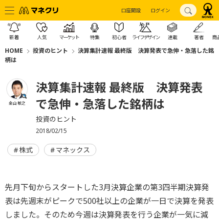
口座開設
ログイン
新着
人気
マーケット
特集
初心者
ライフデザイン
連載
著者
商
HOME
投資のヒント
決算集計速報 最終版 決算発表で急伸・急落した銘
柄は
決算集計速報 最終版 決算発表
で急伸・急落した銘柄は
金山 敏之
投資のヒント
2018/02/15
株式
マネックス
先月下旬からスタートした3月決算企業の第3四半期決算発
表は先週末がピークで500社以上の企業が一日で決算を発表
しました。そのため今週は決算発表を行う企業が一気に減