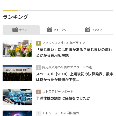
…
ランキング
デイリー
ウイークリー
マンスリー
マネックス人生100年デザイン
「墓じまい」には期限がある？墓じまいの流れ
とかかる費用を解説
岡元兵八郎の米国株マスターへの道
スペースＸ［SPCX］上場後初の決算発表、数字
は良かったが株価が下落...
ストラテジーレポート
半導体株の調整は底値をつけたか
モトリーフール米国株情報