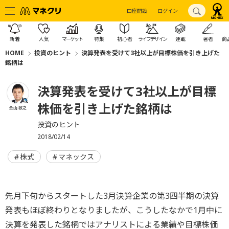
口座開設
ログイン
新着
人気
マーケット
特集
初心者
ライフデザイン
連載
著者
商
HOME
投資のヒント
決算発表を受けて3社以上が目標株価を引き上げた
銘柄は
決算発表を受けて3社以上が目標
株価を引き上げた銘柄は
金山 敏之
投資のヒント
2018/02/14
株式
マネックス
先月下旬からスタートした3月決算企業の第3四半期の決算
発表もほぼ終わりとなりましたが、こうしたなかで1月中に
決算を発表した銘柄ではアナリストによる業績や目標株価