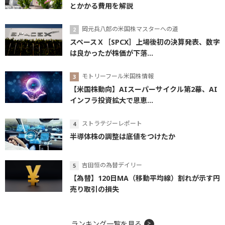
とかかる費用を解説
岡元兵八郎の米国株マスターへの道
スペースＸ［SPCX］上場後初の決算発表、数字
は良かったが株価が下落...
モトリーフール米国株情報
【米国株動向】AIスーパーサイクル第2幕、AI
インフラ投資拡大で恩恵...
ストラテジーレポート
半導体株の調整は底値をつけたか
吉田恒の為替デイリー
【為替】120日MA（移動平均線）割れが示す円
売り取引の損失
ランキング一覧を見る