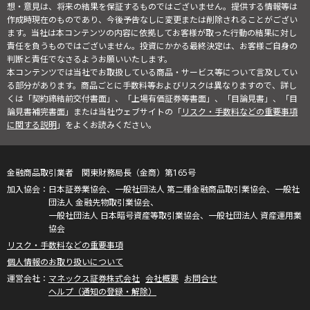
想・意見は、将来の結果を保証するものではございません。提供する情報等は
作成時現在のものであり、今後予告なしに変更または削除されることがござい
ます。当社は本コンテンツの内容に依拠してお客様が取った行動の結果に対し
責任を負うものではございません。投資にかかる最終決定は、お客様ご自身の
判断と責任でなさるようお願いいたします。
本コンテンツでは当社でお取扱している商品・サービス等について言及してい
る部分があります。商品ごとに手数料等およびリスクは異なりますので、詳し
くは「契約締結前交付書面」、「上場有価証券等書面」、「目論見書」、「目
論見書補完書面」または当社ウェブサイトの「
リスク・手数料などの重要事項
に関する説明
」をよくお読みください。
金融商品取引業者 関東財務局長（金商）第165号
日本証券業協会、一般社団法人 第二種金融商品取引業協会、一般社
団法人 金融先物取引業協会、
一般社団法人 日本暗号資産等取引業協会、一般社団法人 資産運用業
協会
リスク・手数料などの重要事項
個人情報のお取り扱いについて
マネックス証券株式会社
会社概要
お問合せ
ヘルプ（通知の登録・解除）