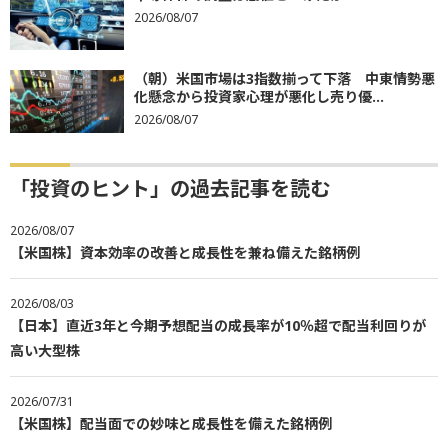
2026/08/07
（朝）米国市場は3指数揃って下落 中東情勢悪
化懸念から投資家心理が悪化し売り優...
2026/08/07
「投資のヒント」の過去記事を読む
2026/08/07
【米国株】資本効率の改善と成長性を兼ね備えた銘柄例
2026/08/03
【日本】直近3年と今期予想配当の成長率が10％超で配当利回りが
高い大型株
2026/07/31
【米国株】配当面での妙味と成長性を備えた銘柄例