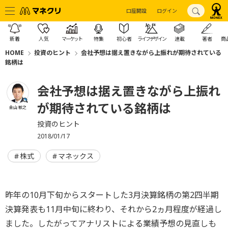
口座開設
ログイン
新着
人気
マーケット
特集
初心者
ライフデザイン
連載
著者
商
HOME
投資のヒント
会社予想は据え置きながら上振れが期待されている
銘柄は
会社予想は据え置きながら上振れ
が期待されている銘柄は
金山 敏之
投資のヒント
2018/01/17
株式
マネックス
昨年の10月下旬からスタートした3月決算銘柄の第2四半期
決算発表も11月中旬に終わり、それから2ヵ月程度が経過し
ました。したがってアナリストによる業績予想の見直しも