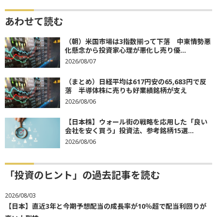
あわせて読む
（朝）米国市場は3指数揃って下落 中東情勢悪
化懸念から投資家心理が悪化し売り優...
2026/08/07
（まとめ）日経平均は617円安の65,683円で反
落 半導体株に売りも好業績銘柄が支え
2026/08/06
【日本株】ウォール街の戦略を応用した「良い
会社を安く買う」投資法、参考銘柄15選...
2026/08/06
「投資のヒント」の過去記事を読む
2026/08/03
【日本】直近3年と今期予想配当の成長率が10％超で配当利回りが