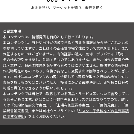
お金を学び、マーケットを知り、未来を描く
ご留意事項
本コンテンツは、情報提供を目的として行っております。
本コンテンツは、当社や当社が信頼できると考える情報源から提供されたもの
を提供していますが、当社はその正確性や完全性について意見を表明し、また
保証するものではございません。有価証券の購入、売却、デリバティブ取引、
その他の取引を推奨し、勧誘するものではありません。また、過去の実績や予
想・意見は、将来の結果を保証するものではございません。提供する情報等は
作成時現在のものであり、今後予告なしに変更または削除されることがござい
ます。当社は本コンテンツの内容に依拠してお客様が取った行動の結果に対し
責任を負うものではございません。投資にかかる最終決定は、お客様ご自身の
判断と責任でなさるようお願いいたします。
本コンテンツでは当社でお取扱している商品・サービス等について言及してい
る部分があります。商品ごとに手数料等およびリスクは異なりますので、詳し
くは「契約締結前交付書面」、「上場有価証券等書面」、「目論見書」、「目
論見書補完書面」または当社ウェブサイトの「
リスク・手数料などの重要事項
に関する説明
」をよくお読みください。