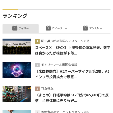
…
ランキング
デイリー
ウイークリー
マンスリー
岡元兵八郎の米国株マスターへの道
スペースＸ［SPCX］上場後初の決算発表、数字
は良かったが株価が下落...
モトリーフール米国株情報
【米国株動向】AIスーパーサイクル第2幕、AI
インフラ投資拡大で恩恵...
市況概況
（まとめ）日経平均は617円安の65,683円で反
落 半導体株に売りも好...
吉野貴晶のマーケットクオンツ分析