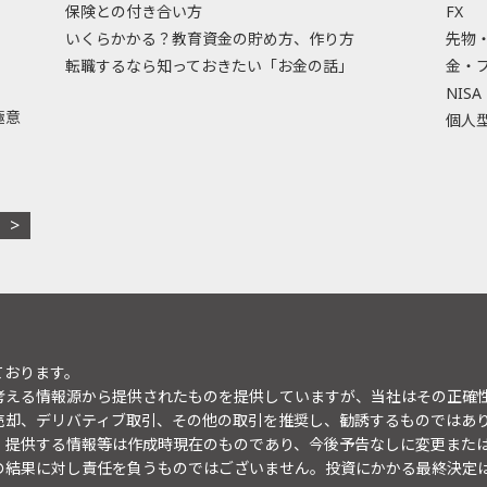
保険との付き合い方
FX
いくらかかる？教育資金の貯め方、作り方
先物
転職するなら知っておきたい「お金の話」
金・
NISA
極意
個人型
ております。
考える情報源から提供されたものを提供していますが、当社はその正確
売却、デリバティブ取引、その他の取引を推奨し、勧誘するものではあ
。提供する情報等は作成時現在のものであり、今後予告なしに変更また
の結果に対し責任を負うものではございません。投資にかかる最終決定