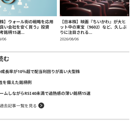
株】ウォール街の戦略を応用
【日本株】映画『ちいかわ』が大ヒ
良い会社を安く買う」投資
ット中の東宝（9602）など、久しぶ
銘柄15選...
りに注目される...
8/06
2026/08/06
読む
の成長率が10％超で配当利回りが高い大型株
性を備えた銘柄例
ームしながらRSI40未満で過熱感の薄い銘柄15選
過去記事一覧を見る