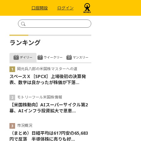
口座開設
ログイン
ランキング
デイリー
ウイークリー
マンスリー
岡元兵八郎の米国株マスターへの道
スペースＸ［SPCX］上場後初の決算発
表、数字は良かったが株価が下落...
モトリーフール米国株情報
【米国株動向】AIスーパーサイクル第2
幕、AIインフラ投資拡大で恩恵...
市況概況
（まとめ）日経平均は617円安の65,683
円で反落 半導体株に売りも好...