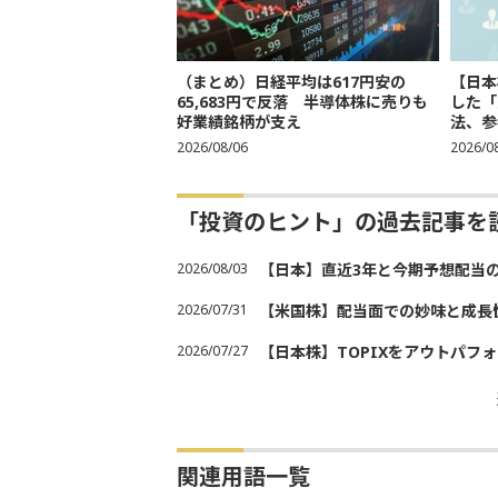
（まとめ）日経平均は617円安の
【日本
65,683円で反落 半導体株に売りも
した「
好業績銘柄が支え
法、参考
2026/08/06
2026/0
「投資のヒント」の過去記事を
2026/08/03
【日本】直近3年と今期予想配当
2026/07/31
【米国株】配当面での妙味と成長
2026/07/27
【日本株】TOPIXをアウトパフォ
関連用語一覧