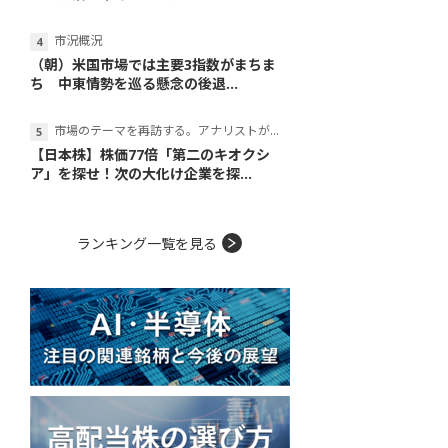
市況概況
（朝）米国市場では主要3指数がまちま
ち 中東情勢を巡る懸念の後退...
市場のテーマを再訪する。アナリストが読み解くテーマの本質
【日本株】株価77倍「第二のキオクシ
ア」を探せ！次の大化け企業を探...
ランキング一覧を見る