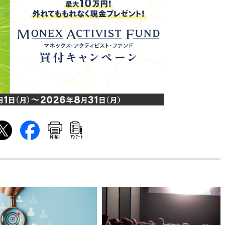
印刷
ｱﾝｹｰﾄ