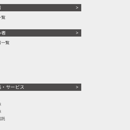
者
一覧
心者
者一覧
品・サービス
株
株
信託