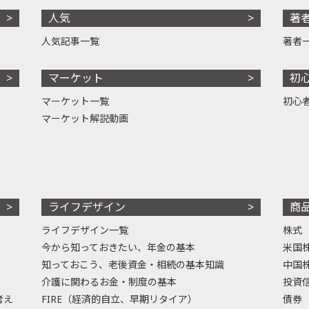
人気
著
人気記事一覧
著者
マーケット
初
マーケット一覧
初心
マーケット解説動画
ライフデザイン
商
ライフデザイン一覧
株式
今から知っておきたい、年金の基本
米国
知っておこう、老後資金・相続の基本知識
中国
介護に関わるお金・制度の基本
投資
考え
FIRE（経済的自立、早期リタイア）
債券