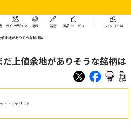
者
ライフデザイン
連載
著者
商
品・
サービス
マネクリとは
上値余地がありそうな銘柄は
まだ上値余地がありそうな銘柄は
印刷
ｱﾝｹｰﾄ
ケット・アナリスト