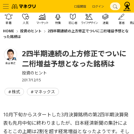
口座開設
ログイン
新着
人気
マーケット
特集
初心者
ライフデザイン
連載
著者
商
HOME
投資のヒント
2四半期連続の上方修正でついに二桁増益予想とな
った銘柄は
2四半期連続の上方修正でついに
二桁増益予想となった銘柄は
金山 敏之
投資のヒント
2017/12/15
株式
マネックス
10月下旬からスタートした3月決算銘柄の第2四半期決算発
表も先月中旬に終わりましたが、日本経済新聞の集計によ
るとこの上期は2割を超す経常増益となったようです。そし