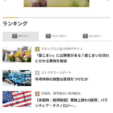
ランキング
デイリー
ウイークリー
マンスリー
マネックス人生100年デザイン
「墓じまい」には期限がある？墓じまいの流れ
とかかる費用を解説
ストラテジーレポート
半導体株の調整は底値をつけたか
米国株、業界動向と銘柄解説
【米国株：銘柄発掘】業績上振れ5銘柄、パラ
ンティア・テクノロジー...