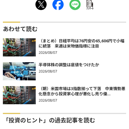
ｱﾝｹｰﾄ
あわせて読む
（まとめ）日経平均は76円安の65,606円で小幅
に続落 来週は米物価指標に注目
2026/08/07
半導体株の調整は底値をつけたか
2026/08/07
（朝）米国市場は3指数揃って下落 中東情勢悪
化懸念から投資家心理が悪化し売り優...
2026/08/07
「投資のヒント」の過去記事を読む