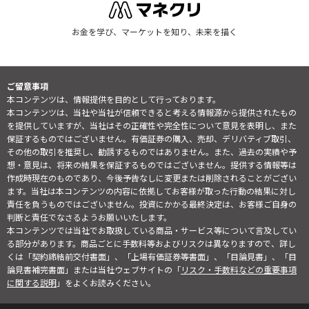
お金を学び、マーケットを知り、未来を描く
ご留意事項
本コンテンツは、情報提供を目的として行っております。
本コンテンツは、当社や当社が信頼できると考える情報源から提供されたもの
を提供していますが、当社はその正確性や完全性について意見を表明し、また
保証するものではございません。有価証券の購入、売却、デリバティブ取引、
その他の取引を推奨し、勧誘するものではありません。また、過去の実績や予
想・意見は、将来の結果を保証するものではございません。提供する情報等は
作成時現在のものであり、今後予告なしに変更または削除されることがござい
ます。当社は本コンテンツの内容に依拠してお客様が取った行動の結果に対し
責任を負うものではございません。投資にかかる最終決定は、お客様ご自身の
判断と責任でなさるようお願いいたします。
本コンテンツでは当社でお取扱している商品・サービス等について言及してい
る部分があります。商品ごとに手数料等およびリスクは異なりますので、詳し
くは「契約締結前交付書面」、「上場有価証券等書面」、「目論見書」、「目
論見書補完書面」または当社ウェブサイトの「
リスク・手数料などの重要事項
に関する説明
」をよくお読みください。