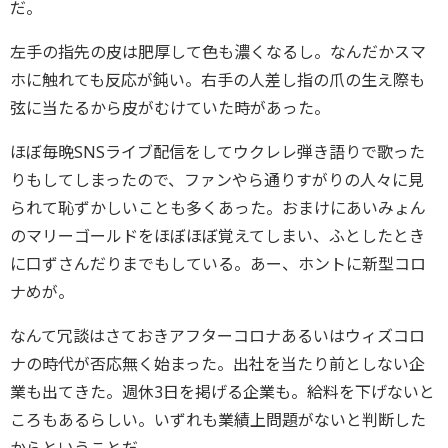
だ。
左手の指先の皮は肥厚して色も濃くなるし。なんだかスマ
ホに触れても反応が鈍い。右手の人差し指の爪の生え際も
弦に当たるから皮がむけていた時があった。
ほぼ毎晩SNSライブ配信をしてウクレレ弾き語りで歌った
りもしてしまったので、ファンやら通りすがりの人々に見
られて恥ずかしいことも多くあった。おまけにあいみょん
のマリーゴールドをほぼほぼ覚えてしまい、ふとしたとき
に口ずさんだりまでもしている。あー、ホントに新型コロ
ナめが。
なんて冗談はさておきアフターコロナあるいはウィズコロ
ナの時代が否応無く始まった。出社を当たり前としない企
業も出てきた。週休3日を掲げる企業も。給料を下げないと
ころもあるらしい。いずれも業績上問題がないと判断した