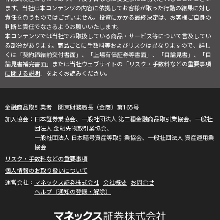
ます。当社は本コンテンツの内容に依拠してお客様が取った行動の結果に対し
責任を負うものではございません。投資にかかる最終決定は、お客様ご自身の
判断と責任でなさるようお願いいたします。
本コンテンツでは当社でお取扱している商品・サービス等について言及してい
る部分があります。商品ごとに手数料等およびリスクは異なりますので、詳し
くは「契約締結前交付書面」、「上場有価証券等書面」、「目論見書」、「目
論見書補完書面」または当社ウェブサイトの「
リスク・手数料などの重要事項
に関する説明
」をよくお読みください。
金融商品取引業者 関東財務局長（金商）第165号
日本証券業協会、一般社団法人 第二種金融商品取引業協会、一般社
団法人 金融先物取引業協会、
一般社団法人 日本暗号資産等取引業協会、一般社団法人 資産運用業
協会
リスク・手数料などの重要事項
個人情報のお取り扱いについて
マネックス証券株式会社
会社概要
お問合せ
ヘルプ（通知の登録・解除）