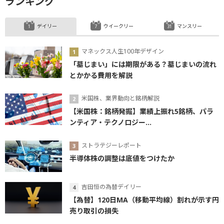
ランキング
デイリー
ウイークリー
マンスリー
マネックス人生100年デザイン
「墓じまい」には期限がある？墓じまいの流れ
とかかる費用を解説
米国株、業界動向と銘柄解説
【米国株：銘柄発掘】業績上振れ5銘柄、パラ
ンティア・テクノロジー...
ストラテジーレポート
半導体株の調整は底値をつけたか
吉田恒の為替デイリー
【為替】120日MA（移動平均線）割れが示す円
売り取引の損失