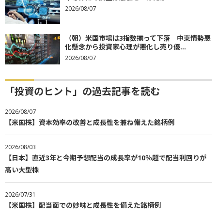
2026/08/07
（朝）米国市場は3指数揃って下落 中東情勢悪
化懸念から投資家心理が悪化し売り優...
2026/08/07
「投資のヒント」の過去記事を読む
2026/08/07
【米国株】資本効率の改善と成長性を兼ね備えた銘柄例
2026/08/03
【日本】直近3年と今期予想配当の成長率が10％超で配当利回りが
高い大型株
2026/07/31
【米国株】配当面での妙味と成長性を備えた銘柄例