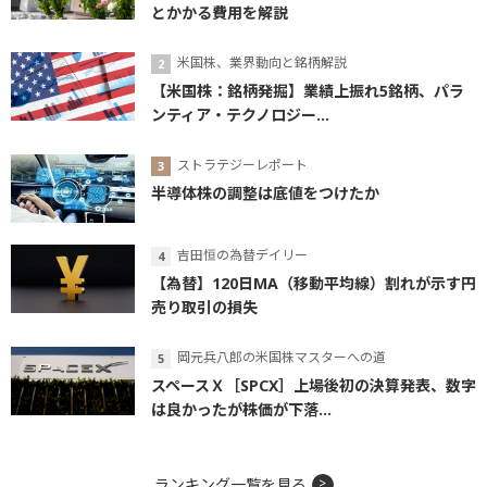
とかかる費用を解説
米国株、業界動向と銘柄解説
【米国株：銘柄発掘】業績上振れ5銘柄、パラ
ンティア・テクノロジー...
ストラテジーレポート
半導体株の調整は底値をつけたか
吉田恒の為替デイリー
【為替】120日MA（移動平均線）割れが示す円
売り取引の損失
岡元兵八郎の米国株マスターへの道
スペースＸ［SPCX］上場後初の決算発表、数字
は良かったが株価が下落...
ランキング一覧を見る