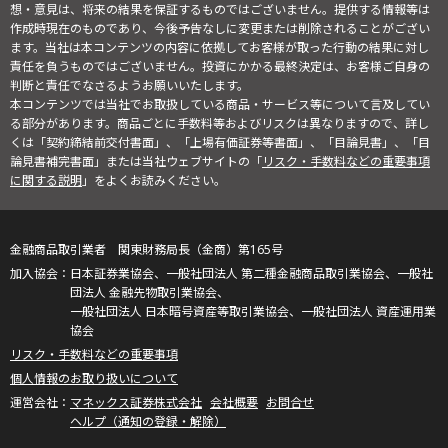
想・意見は、将来の結果を保証するものではございません。提供する情報等は
作成時現在のものであり、今後予告なしに変更または削除されることがござい
ます。当社は本コンテンツの内容に依拠してお客様が取った行動の結果に対し
責任を負うものではございません。投資にかかる最終決定は、お客様ご自身の
判断と責任でなさるようお願いいたします。
本コンテンツでは当社でお取扱している商品・サービス等について言及してい
る部分があります。商品ごとに手数料等およびリスクは異なりますので、詳し
くは「契約締結前交付書面」、「上場有価証券等書面」、「目論見書」、「目
論見書補完書面」または当社ウェブサイトの「
リスク・手数料などの重要事項
に関する説明
」をよくお読みください。
金融商品取引業者 関東財務局長（金商）第165号
日本証券業協会、一般社団法人 第二種金融商品取引業協会、一般社
団法人 金融先物取引業協会、
一般社団法人 日本暗号資産等取引業協会、一般社団法人 資産運用業
協会
リスク・手数料などの重要事項
個人情報のお取り扱いについて
マネックス証券株式会社
会社概要
お問合せ
ヘルプ（通知の登録・解除）