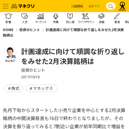
口座開設
ログイン
新着
人気
マーケット
特集
初心者
ライフデザイン
連載
著者
商
HOME
投資のヒント
計画達成に向けて順調な折り返しをみせた2月決算
銘柄は
計画達成に向けて順調な折り返し
をみせた2月決算銘柄は
金山 敏之
投資のヒント
2017/10/19
株式
マネックス
先月下旬からスタートした小売り企業を中心とする2月決算
銘柄の中間決算発表も16日で終わりとなりましたが、その
決算を振り返ってみると7割近い企業が前年同期比で増益を