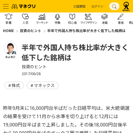
口座開設
ログイン
新着
人気
マーケット
特集
初心者
ライフデザイン
連載
著者
商
HOME
投資のヒント
半年で外国人持ち株比率が大きく低下した銘柄は
半年で外国人持ち株比率が大きく
低下した銘柄は
金山 敏之
投資のヒント
2017/06/28
株式
マネックス
昨年9月末に16,000円台半ばだった日経平均は、米大統領選
の結果を受けて11月から水準を切り上げると12月には
19,000円台半ばまで上昇しました。その後18,000円台後半