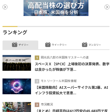
ランキング
デイリー
ウイークリー
マンスリー
岡元兵八郎の米国株マスターへの道
スペースＸ［SPCX］上場後初の決算発表、数字
は良かったが株価が下落...
モトリーフール米国株情報
【米国株動向】AIスーパーサイクル第2幕、AI
インフラ投資拡大で恩恵...
市況概況
（まとめ）日経平均は617円安の65,683円で反