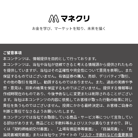
お金を学び、マーケットを知り、未来を描く
ご留意事項
本コンテンツは、情報提供を目的として行っております。
本コンテンツは、当社や当社が信頼できると考える情報源から提供されたもの
を提供していますが、当社はその正確性や完全性について意見を表明し、また
保証するものではございません。有価証券の購入、売却、デリバティブ取引、
その他の取引を推奨し、勧誘するものではありません。また、過去の実績や予
想・意見は、将来の結果を保証するものではございません。提供する情報等は
作成時現在のものであり、今後予告なしに変更または削除されることがござい
ます。当社は本コンテンツの内容に依拠してお客様が取った行動の結果に対し
責任を負うものではございません。投資にかかる最終決定は、お客様ご自身の
判断と責任でなさるようお願いいたします。
本コンテンツでは当社でお取扱している商品・サービス等について言及してい
る部分があります。商品ごとに手数料等およびリスクは異なりますので、詳し
くは「契約締結前交付書面」、「上場有価証券等書面」、「目論見書」、「目
論見書補完書面」または当社ウェブサイトの「
リスク・手数料などの重要事項