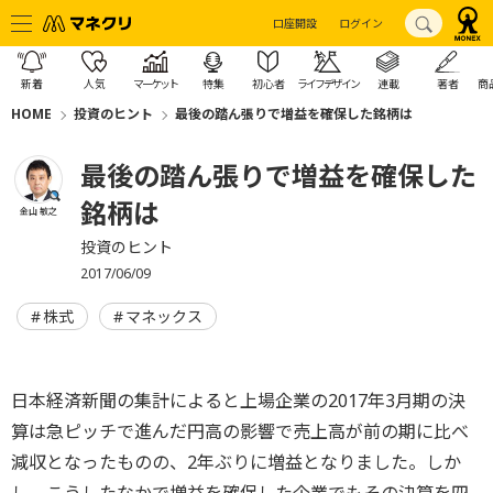
口座開設
ログイン
新着
人気
マーケット
特集
初心者
ライフデザイン
連載
著者
商
HOME
投資のヒント
最後の踏ん張りで増益を確保した銘柄は
最後の踏ん張りで増益を確保した
銘柄は
金山 敏之
投資のヒント
2017/06/09
株式
マネックス
日本経済新聞の集計によると上場企業の2017年3月期の決
算は急ピッチで進んだ円高の影響で売上高が前の期に比べ
減収となったものの、2年ぶりに増益となりました。しか