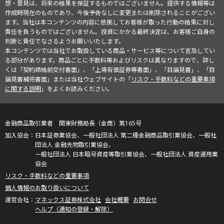
想・意見は、将来の結果を保証するものではございません。提供する情報等は
作成時現在のものであり、今後予告なしに変更または削除されることがござい
ます。当社は本コンテンツの内容に依拠してお客様が取った行動の結果に対し
責任を負うものではございません。投資にかかる最終決定は、お客様ご自身の
判断と責任でなさるようお願いいたします。
本コンテンツでは当社でお取扱している商品・サービス等について言及してい
る部分があります。商品ごとに手数料等およびリスクは異なりますので、詳し
くは「契約締結前交付書面」、「上場有価証券等書面」、「目論見書」、「目
論見書補完書面」または当社ウェブサイトの「
リスク・手数料などの重要事項
に関する説明
」をよくお読みください。
金融商品取引業者 関東財務局長（金商）第165号
日本証券業協会、一般社団法人 第二種金融商品取引業協会、一般社
団法人 金融先物取引業協会、
一般社団法人 日本暗号資産等取引業協会、一般社団法人 資産運用業
協会
リスク・手数料などの重要事項
個人情報のお取り扱いについて
マネックス証券株式会社
会社概要
お問合せ
ヘルプ（通知の登録・解除）