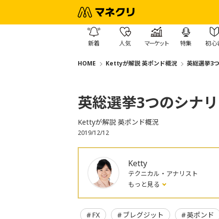
新着
人気
マーケット
特集
初心
HOME
Kettyが解説 英ポンド概況
英総選挙3
英総選挙3つのシナ
Kettyが解説 英ポンド概況
2019/12/12
Ketty
テクニカル・アナリスト
もっと見る
FX
ブレグジット
英ポンド