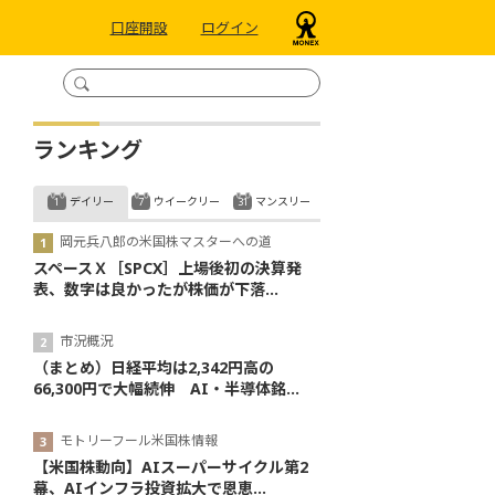
口座開設
ログイン
ランキング
デイリー
ウイークリー
マンスリー
岡元兵八郎の米国株マスターへの道
スペースＸ［SPCX］上場後初の決算発
表、数字は良かったが株価が下落...
市況概況
（まとめ）日経平均は2,342円高の
66,300円で大幅続伸 AI・半導体銘...
モトリーフール米国株情報
【米国株動向】AIスーパーサイクル第2
幕、AIインフラ投資拡大で恩恵...