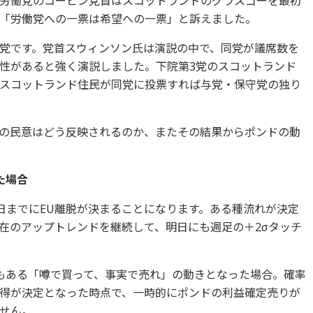
労働党のコービン党首はスコットランドのグラスゴーを最初
「労働党への一票は希望への一票」と訴えました。
党です。党首スウィンソン氏は演説の中で、同党が議席数を
性があると強く演説しました。下院第3党のスコットランド
、スコットランド住民が同党に投票すれば与党・保守党の独り
の民意はどう反映されるのか、またその結果からポンドの動
た場合
1日までにEU離脱が決まることになります。ある種流れが決定
在のアップトレンドを継続して、明日にも週足の＋2σタッチ
もある「噂で買って、事実で売れ」の動きとなった場合。確率
得が決定となった時点で、一時的にポンドの利益確定売りが
せん。