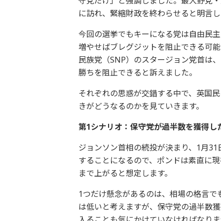
守党だけ」と強調しました。最大野党・
に訪れ、緊縮財政を終わらせると明言し
今回の選挙でもキーになる党は自由民主
増やせばブレグジットを阻止できる可能
民族党（SNP）のスタージョン党首は
勝ちを阻止できると訴えました。
それぞれの思惑が交錯する中で、英国民
きがどうなるのかを見ていきます。
第1シナリオ：保守党が過半数を獲得し
ジョンソン首相の続投が決まり、1月3
することになるので、ポンドは素直に現
まで上がると想定します。
1つだけ懸念があるのは、相場の格言で
は低いと考えますが、保守党の過半数獲
入ることも気にかけていなければなりま