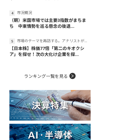
市況概況
（朝）米国市場では主要3指数がまちま
ち 中東情勢を巡る懸念の後退...
市場のテーマを再訪する。アナリストが読み解くテーマの本質
【日本株】株価77倍「第二のキオクシ
ア」を探せ！次の大化け企業を探...
ランキング一覧を見る