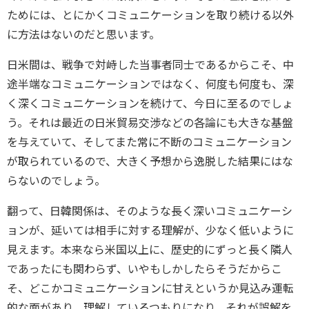
ためには、
とにかくコミュニケーションを取り続ける以外
に方法はないのだと思います。
日米間は、戦争で対峙した当事者同士であるからこそ、
中
途半端なコミュニケーションではなく、何度も何度も、
深
く深くコミュニケーションを続けて、今日に至るのでしょ
う。
それは最近の日米貿易交渉などの各論にも大きな基盤
を与えていて、
そしてまた常に不断のコミュニケーション
が取られているので、
大きく予想から逸脱した結果にはな
らないのでしょう。
翻って、日韓関係は、そのような長く深いコミュニケーシ
ョンが、
延いては相手に対する理解が、少なく低いように
見えます。
本来なら米国以上に、歴史的にずっと長く隣人
であったにも関わらず、
いやもしかしたらそうだからこ
そ、どこかコミュニケーションに甘えというか見込み運転
的な面があり、
理解しているつもりになり、それが誤解を