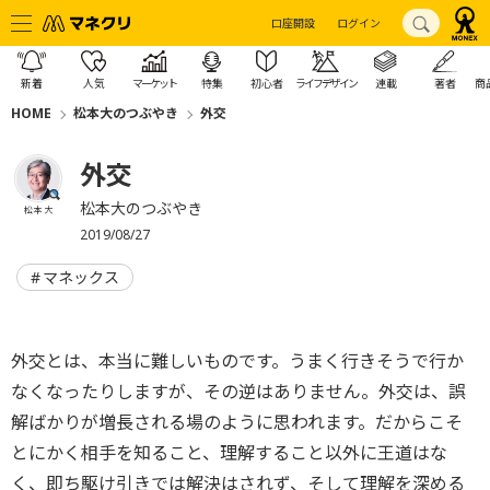
口座開設
ログイン
新着
人気
マーケット
特集
初心者
ライフデザイン
連載
著者
商
HOME
松本大のつぶやき
外交
外交
松本大のつぶやき
松本 大
2019/08/27
マネックス
外交とは、本当に難しいものです。
うまく行きそうで行か
なくなったりしますが、その逆はありません。外交は、
誤
解ばかりが増長される場のように思われます。だからこそ
とにかく相手を知ること、
理解すること以外に王道はな
く、即ち駆け引きでは解決はされず、そして理解を深める