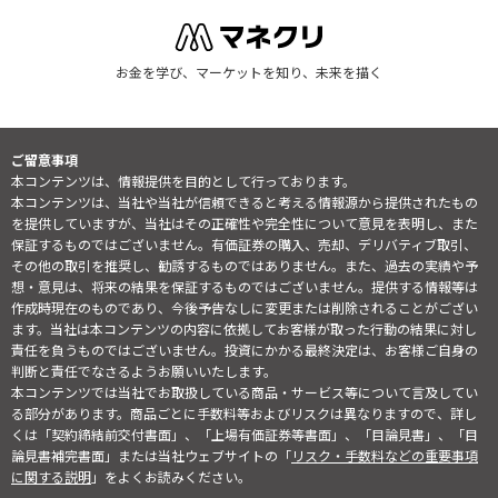
お金を学び、マーケットを知り、未来を描く
ご留意事項
本コンテンツは、情報提供を目的として行っております。
本コンテンツは、当社や当社が信頼できると考える情報源から提供されたもの
を提供していますが、当社はその正確性や完全性について意見を表明し、また
保証するものではございません。有価証券の購入、売却、デリバティブ取引、
その他の取引を推奨し、勧誘するものではありません。また、過去の実績や予
想・意見は、将来の結果を保証するものではございません。提供する情報等は
作成時現在のものであり、今後予告なしに変更または削除されることがござい
ます。当社は本コンテンツの内容に依拠してお客様が取った行動の結果に対し
責任を負うものではございません。投資にかかる最終決定は、お客様ご自身の
判断と責任でなさるようお願いいたします。
本コンテンツでは当社でお取扱している商品・サービス等について言及してい
る部分があります。商品ごとに手数料等およびリスクは異なりますので、詳し
くは「契約締結前交付書面」、「上場有価証券等書面」、「目論見書」、「目
論見書補完書面」または当社ウェブサイトの「
リスク・手数料などの重要事項
に関する説明
」をよくお読みください。