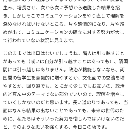
生み、増長させ、
次から次に予想から逸脱した結果を招
き、
しかしそこでコミュニケーションをやり直して理解を
深めなければ
いけないところ、片や感情的になり、片や諦
めが出て、
コミュニケーションの確立に対する努力が大し
て行われていない状況に見えます。
このままでは出口はないでしょうね。
隣人は引っ越すこと
があっても（或いは自分が引っ越すことはあっても）、
隣国
間には引っ越しはありません。政治が機能しないなら、両
国間の留学生を意識的に増やすとか、
文化面での交流を増
やすとか、回り道でも、とにかく少しでもお互いの、
政治
的ど真ん中のテーマでない部分でいいので、理解を増やし
ていくしかないのだと思います。
長い道のりであっても、当
面はなんら結果の出ないことであっても、
未来の世代のた
めに、私たちはそういった努力を惜しんではいけないのだ
と、
そのような思いを強くする、今日この頃です。