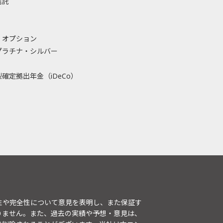
信託
・オプション
プラチナ・シルバー
確定拠出年金（iDeCo）
性や完全性について意見を表明し、また保証す
りません。また、過去の実績や予想・意見は、