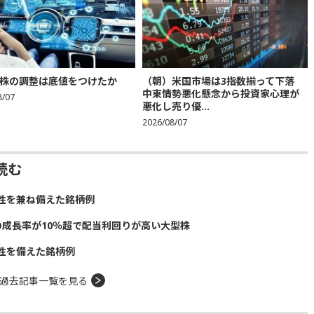
株の調整は底値をつけたか
（朝）米国市場は3指数揃って下落
中東情勢悪化懸念から投資家心理が
8/07
悪化し売り優...
2026/08/07
読む
性を兼ね備えた銘柄例
の成長率が10％超で配当利回りが高い大型株
性を備えた銘柄例
過去記事一覧を見る