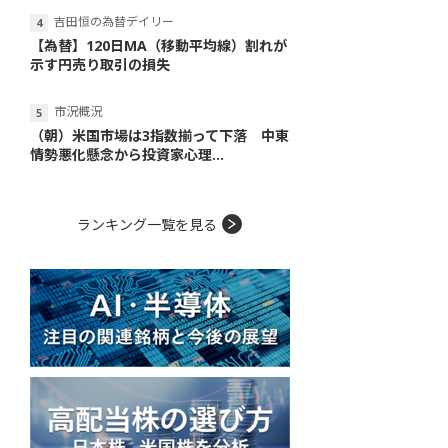
吉田恒の為替デイリー
【為替】120日MA（移動平均線）割れが
示す円売り取引の損失
市況概況
（朝）米国市場は3指数揃って下落 中東
情勢悪化懸念から投資家心理...
ランキング一覧を見る