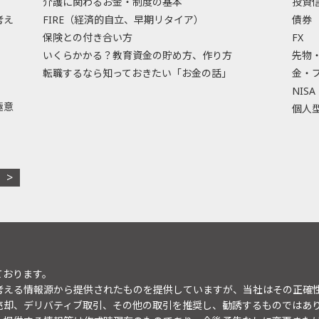
介護に関わるお金・制度の基本
投資
考え
FIRE（経済的自立、早期リタイア）
債券
保険との付き合い方
FX
いくらかかる？教育資金の貯め方、作り方
先物
転職するなら知っておきたい「お金の話」
金・
NISA
極意
個人型
ております。
考える情報源から提供されたものを提供していますが、当社はその正確
売却、デリバティブ取引、その他の取引を推奨し、勧誘するものではあ