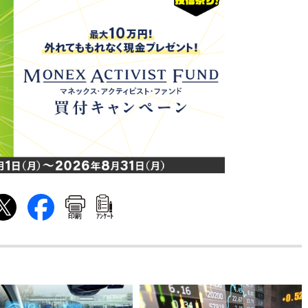
印刷
ｱﾝｹｰﾄ