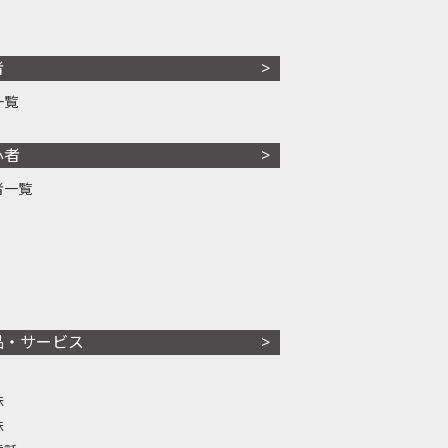
者
一覧
心者
者一覧
品・サービス
株
株