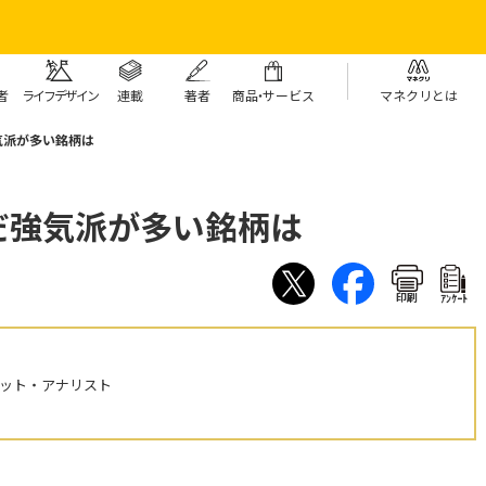
者
ライフデザイン
連載
著者
商
品・
サービス
マネクリとは
気派が多い銘柄は
だ強気派が多い銘柄は
印刷
ｱﾝｹｰﾄ
ケット・アナリスト