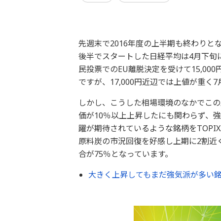
先週末で2016年度の上半期も終わりと
後半でスタートした日経平均は4月下旬に
民投票でのEU離脱決定を受けて15,0
ですが、17,000円近辺では上値が重く
しかし、こうした相場環境のなかでこの
価が10％以上上昇したにも関わらず、
躍が期待されているような銘柄をTOPI
原料炭の市況回復を好感し上期に2割近
合が75％となっています。
大きく上昇してもまだ強気派が多い