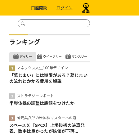
口座開設
ログイン
ランキング
デイリー
ウイークリー
マンスリー
マネックス人生100年デザイン
「墓じまい」には期限がある？墓じまい
の流れとかかる費用を解説
ストラテジーレポート
半導体株の調整は底値をつけたか
岡元兵八郎の米国株マスターへの道
スペースＸ［SPCX］上場後初の決算発
表、数字は良かったが株価が下落...