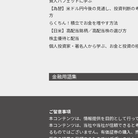
賢人バフェットに学ぶ
【為替】米ドル円今後の見通し、投資判断の
方
らくちん！積立でお金を増やす方法
【日米】高配当銘柄／高配当株の選び方
株主優待と配当
個人投資家・著名人から学ぶ、お金と投資の
金融用語集
ご留意事項
本コンテンツは、情報提供を目的として行っ
本コンテンツは、当社や当社が信頼できると
るものではございません。有価証券の購入、