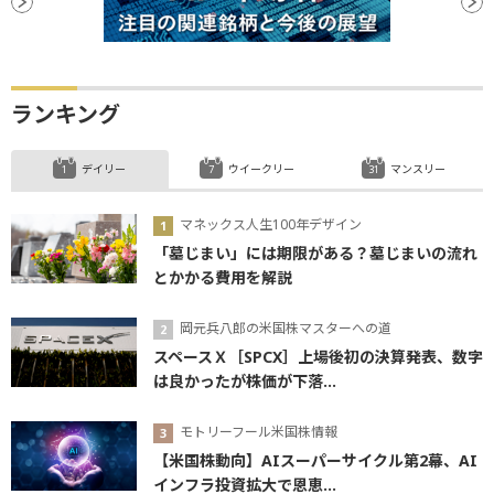
ランキング
デイリー
ウイークリー
マンスリー
マネックス人生100年デザイン
「墓じまい」には期限がある？墓じまいの流れ
とかかる費用を解説
岡元兵八郎の米国株マスターへの道
スペースＸ［SPCX］上場後初の決算発表、数字
は良かったが株価が下落...
モトリーフール米国株情報
【米国株動向】AIスーパーサイクル第2幕、AI
インフラ投資拡大で恩恵...