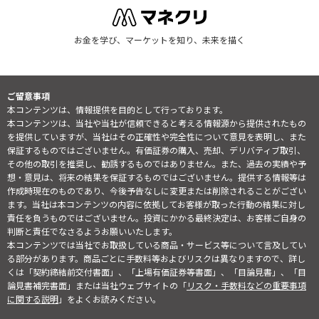
お金を学び、マーケットを知り、未来を描く
ご留意事項
本コンテンツは、情報提供を目的として行っております。
本コンテンツは、当社や当社が信頼できると考える情報源から提供されたもの
を提供していますが、当社はその正確性や完全性について意見を表明し、また
保証するものではございません。有価証券の購入、売却、デリバティブ取引、
その他の取引を推奨し、勧誘するものではありません。また、過去の実績や予
想・意見は、将来の結果を保証するものではございません。提供する情報等は
作成時現在のものであり、今後予告なしに変更または削除されることがござい
ます。当社は本コンテンツの内容に依拠してお客様が取った行動の結果に対し
責任を負うものではございません。投資にかかる最終決定は、お客様ご自身の
判断と責任でなさるようお願いいたします。
本コンテンツでは当社でお取扱している商品・サービス等について言及してい
る部分があります。商品ごとに手数料等およびリスクは異なりますので、詳し
くは「契約締結前交付書面」、「上場有価証券等書面」、「目論見書」、「目
論見書補完書面」または当社ウェブサイトの「
リスク・手数料などの重要事項
に関する説明
」をよくお読みください。