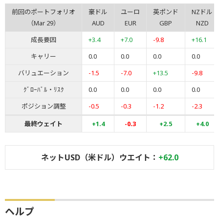
前回のポートフォリオ
豪ドル
ユーロ
英ポンド
NZドル
（Mar 29）
AUD
EUR
GBP
NZD
成長要因
+3.4
+7.0
-9.8
+16.1
キャリー
0.0
0.0
0.0
0.0
バリュエーション
-1.5
-7.0
+13.5
-9.8
ｸﾞﾛｰﾊﾞﾙ・ﾘｽｸ
0.0
0.0
0.0
0.0
ポジション調整
-0.5
-0.3
-1.2
-2.3
最終ウェイト
+1.4
-0.3
+2.5
+4.0
ネットUSD（米ドル）ウエイト：
+62.0
ヘルプ