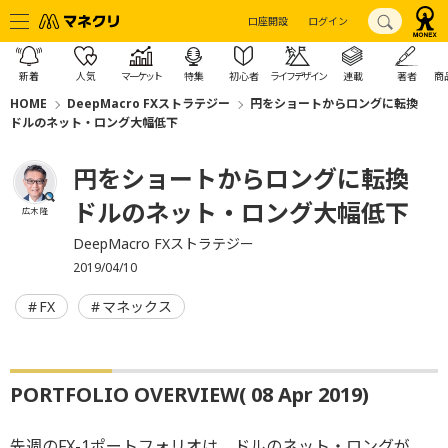
口座開設
ログイン
新着
人気
マーケット
特集
初心者
ライフデザイン
連載
著者
商
HOME
DeepMacro FXストラテジー
円をショートからロングに転換
ドルのネット・ロング大幅低下
円をショートからロングに転換
ドルのネット・ロング大幅低下
広木 隆
DeepMacro FXストラテジー
2019/04/10
FX
マネックス
PORTFOLIO OVERVIEW( 08 Apr 2019)
先週のFX-1ポートフォリオは、ドルのネット・ロングが