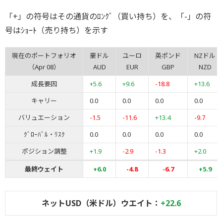
「+」の符号はその通貨のﾛﾝｸﾞ（買い持ち）を、「-」の符
号はｼｮｰﾄ（売り持ち）を示す
現在のポートフォリオ
豪ドル
ユーロ
英ポンド
NZドル
（Apr 08）
AUD
EUR
GBP
NZD
成長要因
+5.6
+9.6
-18.8
+13.6
キャリー
0.0
0.0
0.0
0.0
バリュエーション
-1.5
-11.6
+13.4
-9.7
ｸﾞﾛｰﾊﾞﾙ・ﾘｽｸ
0.0
0.0
0.0
0.0
ポジション調整
+1.9
-2.9
-1.3
+2.0
最終ウェイト
+6.0
-4.8
-6.7
+5.9
ネットUSD（米ドル）ウエイト：
+22.6