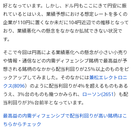
好となっています。しかし、ドル円もここにきて円安に振
れているとはいえ、業績予想における想定レートを多くの
企業が110円に置くなか未だに104円近辺での推移となって
おり、業績悪化への懸念をなかなか払拭できない状況で
す。
そこで今回は円高による業績悪化への懸念が小さい小売り
や情報・通信などの内需ディフェンシブ銘柄で最高益が予
想される銘柄のなかから配当利回りが2.5％以上のものをピ
ックアップしてみました。そのなかには
兼松エレクトロニ
クス(
8096
）のように配当利回りが4％を超えるものもある
うえ、3％台のものも幾つかみられ、
ローソン(
2651
）も配
当利回りが3％台前半となっています。
最高益の内需ディフェンシブで配当利回りが高い銘柄はこ
ちらからチェック