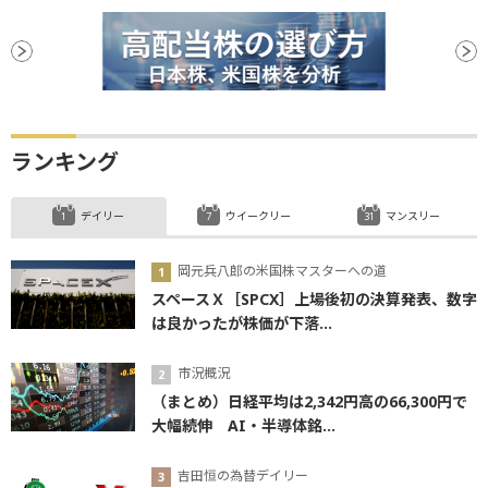
ランキング
デイリー
ウイークリー
マンスリー
岡元兵八郎の米国株マスターへの道
スペースＸ［SPCX］上場後初の決算発表、数字
は良かったが株価が下落...
市況概況
（まとめ）日経平均は2,342円高の66,300円で
大幅続伸 AI・半導体銘...
吉田恒の為替デイリー