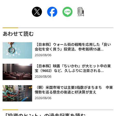
ｱﾝｹｰﾄ
あわせて読む
【日本株】ウォール街の戦略を応用した「良い
会社を安く買う」投資法、参考銘柄15選...
2026/08/06
【日本株】映画『ちいかわ』が大ヒット中の東
宝（9602）など、久しぶりに注目される...
2026/08/06
（朝）米国市場では主要3指数がまちまち 中東
情勢を巡る懸念の後退と好決算が支え
2026/08/06
「投資のヒント」の過去記事を読む