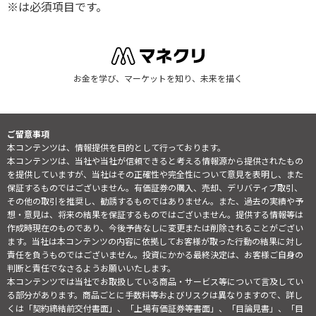
※は必須項目です。
お金を学び、マーケットを知り、未来を描く
ご留意事項
本コンテンツは、情報提供を目的として行っております。
本コンテンツは、当社や当社が信頼できると考える情報源から提供されたもの
を提供していますが、当社はその正確性や完全性について意見を表明し、また
保証するものではございません。有価証券の購入、売却、デリバティブ取引、
その他の取引を推奨し、勧誘するものではありません。また、過去の実績や予
想・意見は、将来の結果を保証するものではございません。提供する情報等は
作成時現在のものであり、今後予告なしに変更または削除されることがござい
ます。当社は本コンテンツの内容に依拠してお客様が取った行動の結果に対し
責任を負うものではございません。投資にかかる最終決定は、お客様ご自身の
判断と責任でなさるようお願いいたします。
本コンテンツでは当社でお取扱している商品・サービス等について言及してい
る部分があります。商品ごとに手数料等およびリスクは異なりますので、詳し
くは「契約締結前交付書面」、「上場有価証券等書面」、「目論見書」、「目