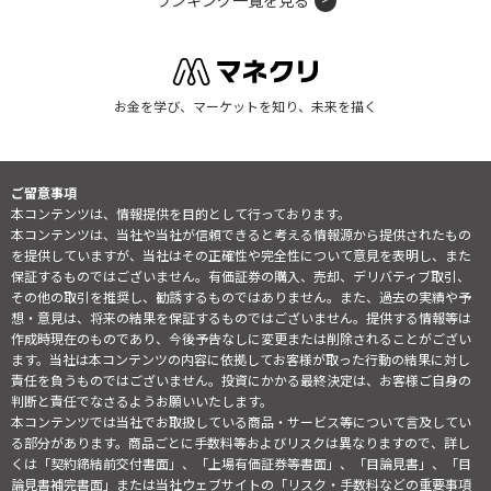
ランキング一覧を見る
お金を学び、マーケットを知り、未来を描く
ご留意事項
本コンテンツは、情報提供を目的として行っております。
本コンテンツは、当社や当社が信頼できると考える情報源から提供されたもの
を提供していますが、当社はその正確性や完全性について意見を表明し、また
保証するものではございません。有価証券の購入、売却、デリバティブ取引、
その他の取引を推奨し、勧誘するものではありません。また、過去の実績や予
想・意見は、将来の結果を保証するものではございません。提供する情報等は
作成時現在のものであり、今後予告なしに変更または削除されることがござい
ます。当社は本コンテンツの内容に依拠してお客様が取った行動の結果に対し
責任を負うものではございません。投資にかかる最終決定は、お客様ご自身の
判断と責任でなさるようお願いいたします。
本コンテンツでは当社でお取扱している商品・サービス等について言及してい
る部分があります。商品ごとに手数料等およびリスクは異なりますので、詳し
くは「契約締結前交付書面」、「上場有価証券等書面」、「目論見書」、「目
論見書補完書面」または当社ウェブサイトの「
リスク・手数料などの重要事項