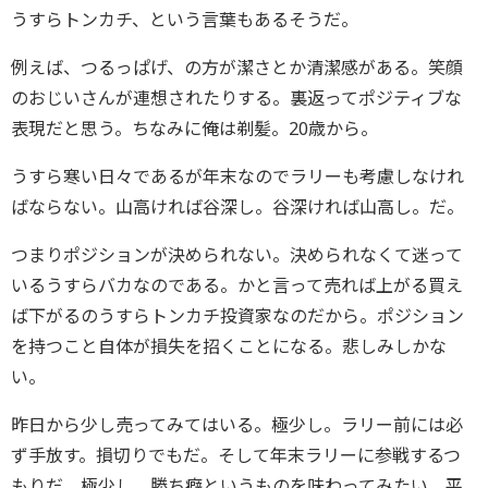
うすらトンカチ、という言葉もあるそうだ。
例えば、つるっぱげ、の方が潔さとか清潔感がある。笑顔
のおじいさんが連想されたりする。裏返ってポジティブな
表現だと思う。ちなみに俺は剃髪。20歳から。
うすら寒い日々であるが年末なのでラリーも考慮しなけれ
ばならない。山高ければ谷深し。谷深ければ山高し。だ。
つまりポジションが決められない。決められなくて迷って
いるうすらバカなのである。かと言って売れば上がる買え
ば下がるのうすらトンカチ投資家なのだから。ポジション
を持つこと自体が損失を招くことになる。悲しみしかな
い。
昨日から少し売ってみてはいる。極少し。ラリー前には必
ず手放す。損切りでもだ。そして年末ラリーに参戦するつ
もりだ。極少し。勝ち癖というものを味わってみたい。平