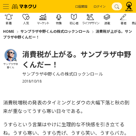
口座開設
ログイン
新着
人気
マーケット
特集
初心者
ライフデザイン
連載
著者
商
HOME
サンプラザ中野くんの株式ロックンロール
消費税が上がる。サン
プラザ中野くんだー！
消費税が上がる。サンプラザ中野
くんだー！
サンプラザ中
野くん
サンプラザ中野くんの株式ロックンロール
2018/10/18
消費税増税の発表のタイミングとダウの大幅下落と秋の到
来が重なってうすら寒い日々である。
うすらという言葉はやけに生理的な不快感を引き立てる
ね。うすら寒い、うすら禿げ、うすら笑い、うすらバカ。