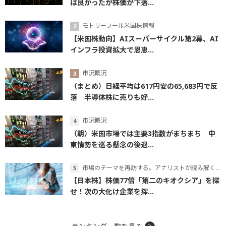
は良かったが株価が下落...
モトリーフール米国株情報
【米国株動向】AIスーパーサイクル第2幕、AI
インフラ投資拡大で恩恵...
市況概況
（まとめ）日経平均は617円安の65,683円で反
落 半導体株に売りも好...
市況概況
（朝）米国市場では主要3指数がまちまち 中
東情勢を巡る懸念の後退...
市場のテーマを再訪する。アナリストが読み解くテーマの本質
【日本株】株価77倍「第二のキオクシア」を探
せ！次の大化け企業を探...