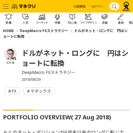
口座開設
ログイン
新着
人気
マーケット
特集
初心者
ライフデザイン
連載
著者
商
HOME
DeepMacro FXストラテジー
ドルがネット・ロングに 円はシ
ョートに転換
ドルがネット・ロングに 円はシ
ョートに転換
広木 隆
DeepMacro FXストラテジー
2018/08/29
FX
マネックス
PORTFOLIO OVERVIEW( 27 Aug 2018)
ドルのネット・ポジションが6月末以来のロングに転じた。