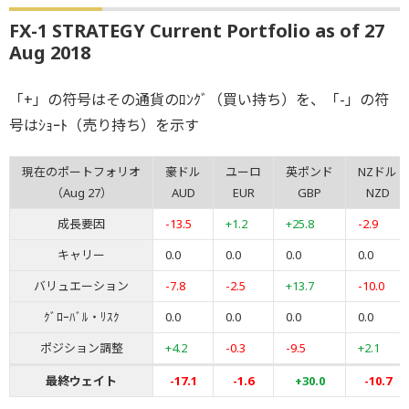
FX-1 STRATEGY Current Portfolio as of 27
Aug 2018
「+」の符号はその通貨のﾛﾝｸﾞ（買い持ち）を、「-」の符
号はｼｮｰﾄ（売り持ち）を示す
現在のポートフォリオ
豪ドル
ユーロ
英ポンド
NZドル
（Aug 27）
AUD
EUR
GBP
NZD
成長要因
-13.5
+1.2
+25.8
-2.9
キャリー
0.0
0.0
0.0
0.0
バリュエーション
-7.8
-2.5
+13.7
-10.0
ｸﾞﾛｰﾊﾞﾙ・ﾘｽｸ
0.0
0.0
0.0
0.0
ポジション調整
+4.2
-0.3
-9.5
+2.1
最終ウェイト
-17.1
-1.6
+30.0
-10.7